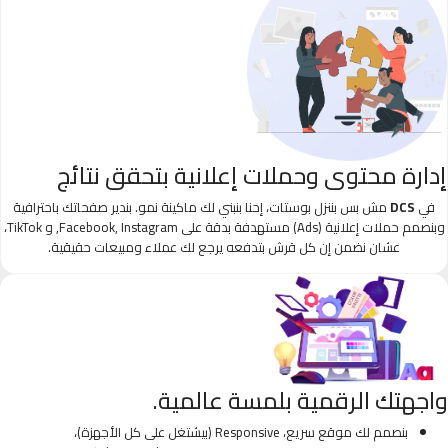
إدارة محتوى وحملات إعلانية بتحقق نتائج
في
DCS
مش بس بننزل بوستات، إحنا بنبني لك ماكينة نمو. بندير صفحاتك باحترافية
وبنصمم حملات إعلانية (Ads) مستهدفة بدقة على Facebook, Instagram, و TikTok،
عشان نضمن إن كل قرش بتدفعه يرجع لك عملاء ومبيعات حقيقية.
واجهتك الرقمية بلمسة عالمية.
بنصمم لك موقع سريع، Responsive (بيشتغل على كل الأجهزة)،