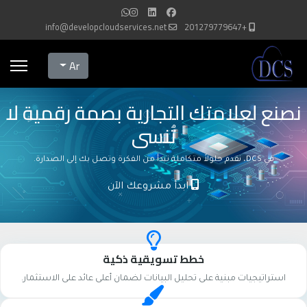
info@developcloudservices.net
+201279779647
Select your language
Ar
نصنع لعلامتك التجارية بصمة رقمية لا
تُنسى
في DCS، نقدم حلولاً متكاملة تبدأ من الفكرة وتصل بك إلى الصدارة.
ابدأ مشروعك الآن
خطط تسويقية ذكية
استراتيجيات مبنية على تحليل البيانات لضمان أعلى عائد على الاستثمار.