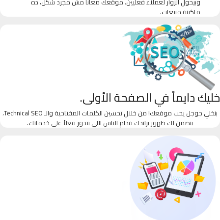
وبيحول الزوار لعملاء فعليين. موقعك معانا مش مجرد شكل، ده
ماكينة مبيعات.
خليك دايماً في الصفحة الأولى.
بنخلي جوجل يحب موقعك! من خلال تحسين الكلمات المفتاحية والـ Technical SEO،
بنضمن لك ظهور براندك قدام الناس اللي بتدور فعلاً على خدماتك.