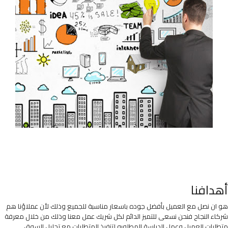
أهدافنا
هو ان نصل مع العميل بأفضل جوده باسعار مناسبة للجميع وذلك لأن عملاؤنا هم
شركاء النجاح فنحن نسعى للتميز الدائم لكل شريك عمل معنا وذلك من خلال معرفة
متطلبات العميل وعمل الدراسة المطلوبه لتنفيذ المتطلبات مع تحليل السوق