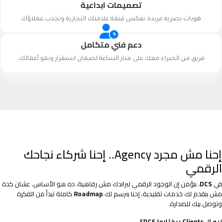
تصميمات ابداعية
هويات بصرية فريدة تعكس قيمة علامتك التجارية وتجذب عملاؤك
دعم فني متكامل
فريق من الخبراء معك على مدار الساعة لضمان استقرار ونمو أعمالك.
إحنا مش مجرد Agency.. إحنا شركاء نجاحك
الرقمي
في
DCS
، بنؤمن إن الوجود الرقمي لبراندك مش رفاهية، ده هو الأساس. عشان كدة
مش بنقدم لك خدمات تقليدية، إحنا بنرسم لك
Roadmap
كاملة تبدأ من الفكرة
وتوصل بيك للصدارة.
ليه الـ Clients بيختاروا DCS؟