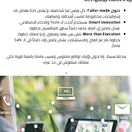
حلول Tailor-made:
كل بيزنس ليه شخصيته، وعشان كدة بنفصل لك
إستراتيجيات مخصوصة تناسب أهدافك وميزانيتك.
Smart Innovation:
بنستخدم أحدث الـ Tools والذكاء الاصطناعي
عشان نضمن إن البراند بتاعك دايماً سابق المنافسين بخطوة.
More than Execution:
مش بس بننفذ ونمشي، إحنا معاك خطوة
بخطوة بالدعم الفني والاستشارات عشان نضمن إنك دايماً في الـ Safe
Zone.
هدفنا بسيط.. إننا نحول رؤيتك لواقع ملموس ونسيب بصمة رقمية قوية تخلي
عملائك ميثقوش في حد غيرك
+