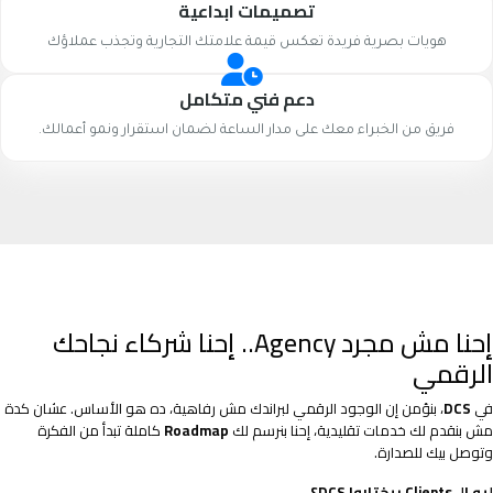
تصميمات ابداعية
هويات بصرية فريدة تعكس قيمة علامتك التجارية وتجذب عملاؤك
دعم فني متكامل
فريق من الخبراء معك على مدار الساعة لضمان استقرار ونمو أعمالك.
إحنا مش مجرد Agency.. إحنا شركاء نجاحك
الرقمي
في
DCS
، بنؤمن إن الوجود الرقمي لبراندك مش رفاهية، ده هو الأساس. عشان كدة
مش بنقدم لك خدمات تقليدية، إحنا بنرسم لك
Roadmap
كاملة تبدأ من الفكرة
وتوصل بيك للصدارة.
ليه الـ Clients بيختاروا DCS؟