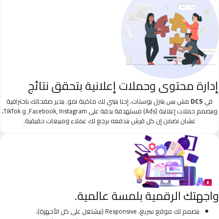
إدارة محتوى وحملات إعلانية بتحقق نتائج
في
DCS
مش بس بننزل بوستات، إحنا بنبني لك ماكينة نمو. بندير صفحاتك باحترافية
وبنصمم حملات إعلانية (Ads) مستهدفة بدقة على Facebook, Instagram, و TikTok،
عشان نضمن إن كل قرش بتدفعه يرجع لك عملاء ومبيعات حقيقية.
واجهتك الرقمية بلمسة عالمية.
بنصمم لك موقع سريع، Responsive (بيشتغل على كل الأجهزة)،