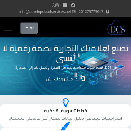
info@developcloudservices.net
+201279779647
Select your language
Ar
نصنع لعلامتك التجارية بصمة رقمية لا
تُنسى
في DCS، نقدم حلولاً متكاملة تبدأ من الفكرة وتصل بك إلى الصدارة.
ابدأ مشروعك الآن
خطط تسويقية ذكية
استراتيجيات مبنية على تحليل البيانات لضمان أعلى عائد على الاستثمار.