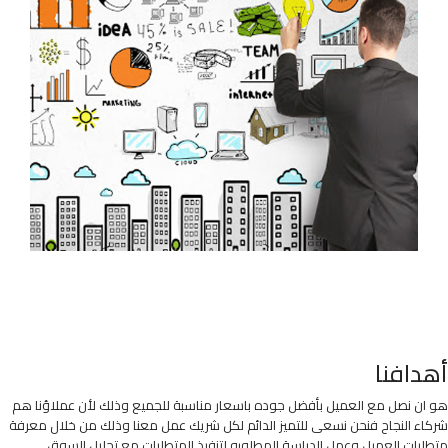
أهدافنا
هو ان نصل مع العميل بأفضل جوده باسعار مناسبة للجميع وذلك لأن عملاؤنا هم
شركاء النجاح فنحن نسعى للتميز الدائم لكل شريك عمل معنا وذلك من خلال معرفة
متطلبات العميل وعمل الدراسة المطلوبه لتنفيذ المتطلبات مع تحليل السوق