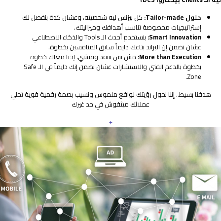
حلول Tailor-made:
كل بيزنس ليه شخصيته، وعشان كدة بنفصل لك
إستراتيجيات مخصوصة تناسب أهدافك وميزانيتك.
Smart Innovation:
بنستخدم أحدث الـ Tools والذكاء الاصطناعي
عشان نضمن إن البراند بتاعك دايماً سابق المنافسين بخطوة.
More than Execution:
مش بس بننفذ ونمشي، إحنا معاك خطوة
بخطوة بالدعم الفني والاستشارات عشان نضمن إنك دايماً في الـ Safe
Zone.
هدفنا بسيط.. إننا نحول رؤيتك لواقع ملموس ونسيب بصمة رقمية قوية تخلي
عملائك ميثقوش في حد غيرك
+