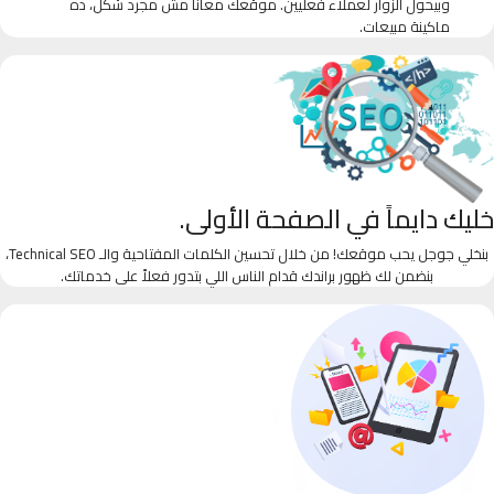
وبيحول الزوار لعملاء فعليين. موقعك معانا مش مجرد شكل، ده
ماكينة مبيعات.
خليك دايماً في الصفحة الأولى.
بنخلي جوجل يحب موقعك! من خلال تحسين الكلمات المفتاحية والـ Technical SEO،
بنضمن لك ظهور براندك قدام الناس اللي بتدور فعلاً على خدماتك.