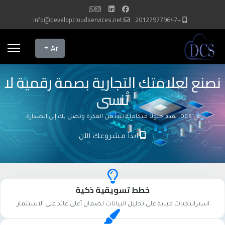
info@developcloudservices.net
+201279779647
Select your language
Ar
نصنع لعلامتك التجارية بصمة رقمية لا
تُنسى
في DCS، نقدم حلولاً متكاملة تبدأ من الفكرة وتصل بك إلى الصدارة.
ابدأ مشروعك الآن
خطط تسويقية ذكية
استراتيجيات مبنية على تحليل البيانات لضمان أعلى عائد على الاستثمار.