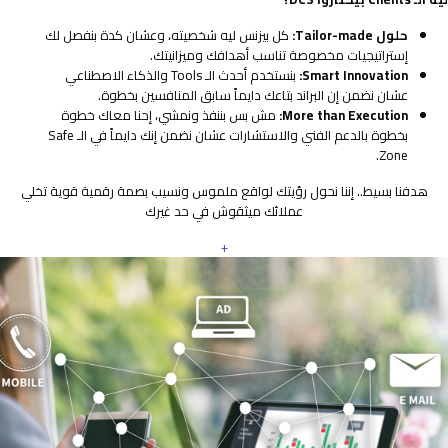
حلول Tailor-made:
كل بيزنس ليه شخصيته، وعشان كدة بنفصل لك
إستراتيجيات مخصوصة تناسب أهدافك وميزانيتك.
Smart Innovation:
بنستخدم أحدث الـ Tools والذكاء الاصطناعي
عشان نضمن إن البراند بتاعك دايماً سابق المنافسين بخطوة.
More than Execution:
مش بس بننفذ ونمشي، إحنا معاك خطوة
بخطوة بالدعم الفني والاستشارات عشان نضمن إنك دايماً في الـ Safe
Zone.
هدفنا بسيط.. إننا نحول رؤيتك لواقع ملموس ونسيب بصمة رقمية قوية تخلي
عملائك ميثقوش في حد غيرك
+