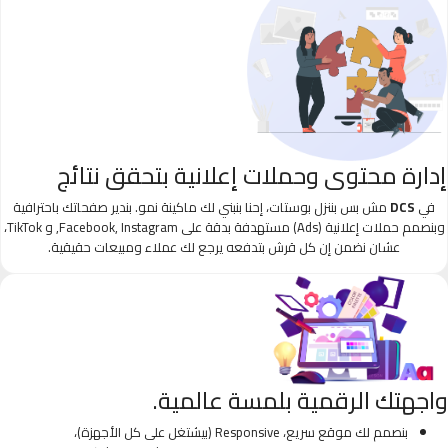
إدارة محتوى وحملات إعلانية بتحقق نتائج
في
DCS
مش بس بننزل بوستات، إحنا بنبني لك ماكينة نمو. بندير صفحاتك باحترافية
وبنصمم حملات إعلانية (Ads) مستهدفة بدقة على Facebook, Instagram, و TikTok،
عشان نضمن إن كل قرش بتدفعه يرجع لك عملاء ومبيعات حقيقية.
واجهتك الرقمية بلمسة عالمية.
بنصمم لك موقع سريع، Responsive (بيشتغل على كل الأجهزة)،