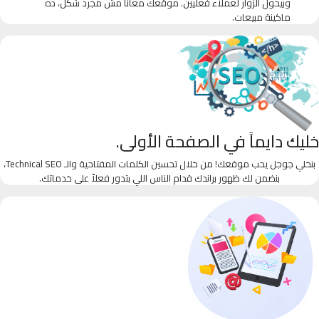
وبيحول الزوار لعملاء فعليين. موقعك معانا مش مجرد شكل، ده
ماكينة مبيعات.
خليك دايماً في الصفحة الأولى.
بنخلي جوجل يحب موقعك! من خلال تحسين الكلمات المفتاحية والـ Technical SEO،
بنضمن لك ظهور براندك قدام الناس اللي بتدور فعلاً على خدماتك.