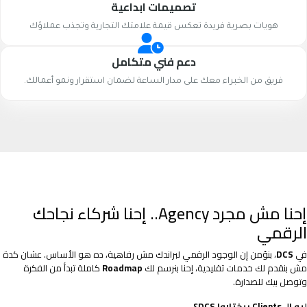
تصميمات ابداعية
هويات بصرية فريدة تعكس قيمة علامتك التجارية وتجذب عملاؤك
دعم فني متكامل
فريق من الخبراء معك على مدار الساعة لضمان استقرار ونمو أعمالك.
إحنا مش مجرد Agency.. إحنا شركاء نجاحك
الرقمي
في
DCS
، بنؤمن إن الوجود الرقمي لبراندك مش رفاهية، ده هو الأساس. عشان كدة
مش بنقدم لك خدمات تقليدية، إحنا بنرسم لك
Roadmap
كاملة تبدأ من الفكرة
وتوصل بيك للصدارة.
ليه الـ Clients بيختاروا DCS؟