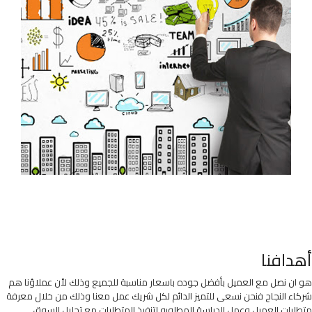
أهدافنا
هو ان نصل مع العميل بأفضل جوده باسعار مناسبة للجميع وذلك لأن عملاؤنا هم
شركاء النجاح فنحن نسعى للتميز الدائم لكل شريك عمل معنا وذلك من خلال معرفة
متطلبات العميل وعمل الدراسة المطلوبه لتنفيذ المتطلبات مع تحليل السوق