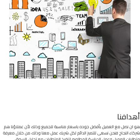
أهدافنا
هو ان نصل مع العميل بأفضل جوده باسعار مناسبة للجميع وذلك لأن عملاؤنا هم
شركاء النجاح فنحن نسعى للتميز الدائم لكل شريك عمل معنا وذلك من خلال معرفة
متطلبات العميل وعمل الدراسة المطلوبه لتنفيذ المتطلبات مع تحليل السوق