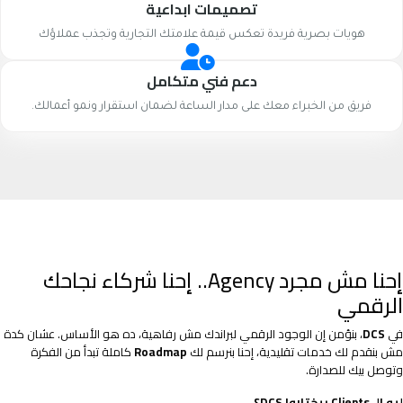
تصميمات ابداعية
هويات بصرية فريدة تعكس قيمة علامتك التجارية وتجذب عملاؤك
دعم فني متكامل
فريق من الخبراء معك على مدار الساعة لضمان استقرار ونمو أعمالك.
إحنا مش مجرد Agency.. إحنا شركاء نجاحك
الرقمي
في
DCS
، بنؤمن إن الوجود الرقمي لبراندك مش رفاهية، ده هو الأساس. عشان كدة
مش بنقدم لك خدمات تقليدية، إحنا بنرسم لك
Roadmap
كاملة تبدأ من الفكرة
وتوصل بيك للصدارة.
ليه الـ Clients بيختاروا DCS؟