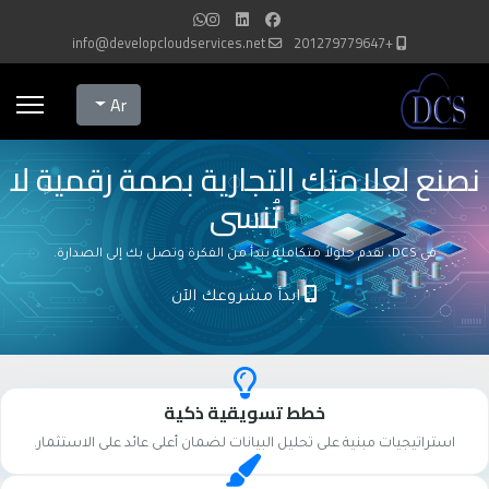
info@developcloudservices.net
+201279779647
Select your language
Ar
نصنع لعلامتك التجارية بصمة رقمية لا
تُنسى
في DCS، نقدم حلولاً متكاملة تبدأ من الفكرة وتصل بك إلى الصدارة.
ابدأ مشروعك الآن
خطط تسويقية ذكية
استراتيجيات مبنية على تحليل البيانات لضمان أعلى عائد على الاستثمار.