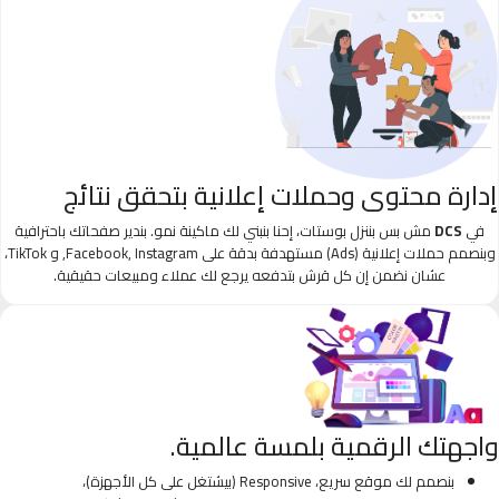
إدارة محتوى وحملات إعلانية بتحقق نتائج
في
DCS
مش بس بننزل بوستات، إحنا بنبني لك ماكينة نمو. بندير صفحاتك باحترافية
وبنصمم حملات إعلانية (Ads) مستهدفة بدقة على Facebook, Instagram, و TikTok،
عشان نضمن إن كل قرش بتدفعه يرجع لك عملاء ومبيعات حقيقية.
واجهتك الرقمية بلمسة عالمية.
بنصمم لك موقع سريع، Responsive (بيشتغل على كل الأجهزة)،