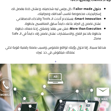
حلول Tailor-made:
كل بيزنس ليه شخصيته، وعشان كدة بنفصل لك
إستراتيجيات مخصوصة تناسب أهدافك وميزانيتك.
Smart Innovation:
بنستخدم أحدث الـ Tools والذكاء الاصطناعي
عشان نضمن إن البراند بتاعك دايماً سابق المنافسين بخطوة.
More than Execution:
مش بس بننفذ ونمشي، إحنا معاك خطوة
بخطوة بالدعم الفني والاستشارات عشان نضمن إنك دايماً في الـ Safe
Zone.
هدفنا بسيط.. إننا نحول رؤيتك لواقع ملموس ونسيب بصمة رقمية قوية تخلي
عملائك ميثقوش في حد غيرك
+