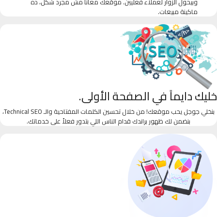
وبيحول الزوار لعملاء فعليين. موقعك معانا مش مجرد شكل، ده
ماكينة مبيعات.
خليك دايماً في الصفحة الأولى.
بنخلي جوجل يحب موقعك! من خلال تحسين الكلمات المفتاحية والـ Technical SEO،
بنضمن لك ظهور براندك قدام الناس اللي بتدور فعلاً على خدماتك.