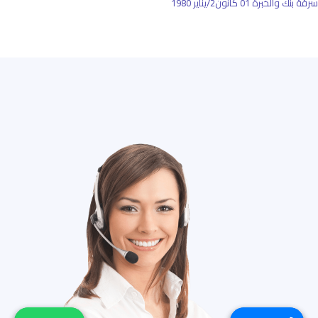
سرقة بنك والخبرة
01 كانون2/يناير 1980