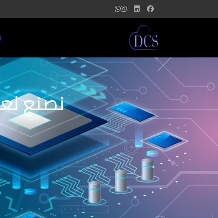
ا
نصنع لعل