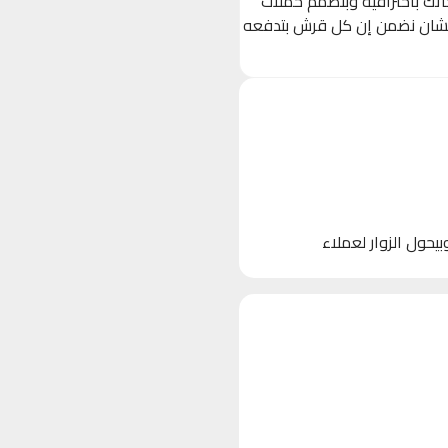
حاتك باحترافية وبنصمم حملات
 (Ads) مستهدفة بدقة على Facebook, Instagram, و TikTok، عشان نضمن إن كل قرش بتدفعه
 الأجهزة)، وبيحول الزوار لعملاء