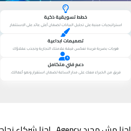
خطط تسويقية ذكية
استراتيجيات مبنية على تحليل البيانات لضمان أعلى عائد على الاستثمار.
تصميمات ابداعية
هويات بصرية فريدة تعكس قيمة علامتك التجارية وتجذب عملاؤك
دعم فني متكامل
فريق من الخبراء معك على مدار الساعة لضمان استقرار ونمو أعمالك.
إحنا مش مجرد Agency.. إحنا شركاء نجاحك الرقمي