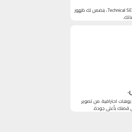
بنخلي جوجل يحب موقعك! من خلال تحسين الكلمات المفتاحية والـ Technical SEO، بنضمن لك ظهور
اتك.
.
وهات احترافية. من تصوير
ي قصتك بأعلى جودة.