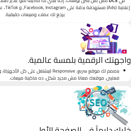
في
DCS
مش بس بننزل بوستات، إحنا بنبني لك ماكينة نمو. بندير صف
إعلانية
يرجع لك عملاء ومبيعات حقيقية.
واجهتك الرقمية بلمسة عالمية.
بنصمم لك موقع سريع، Responsive (بيشتغل على كل
فعليين. موقعك معانا مش مجرد شكل، ده ماكينة مبيعات.
خليك دايماً في الصفحة الأولى.