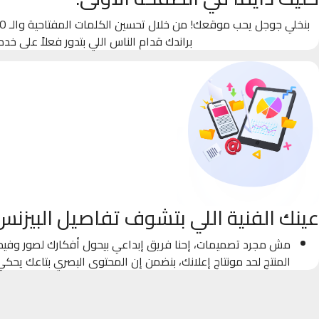
براندك قدام الناس اللي بتدور فعلاً على خدم
عينك الفنية اللي بتشوف تفاصيل البيزنس
مش مجرد تصميمات، إحنا فريق إبداعي بيحول أفكارك لصور وفيدي
المنتج لحد مونتاج إعلانك، بنضمن إن المحتوى البصري بتاعك يحك