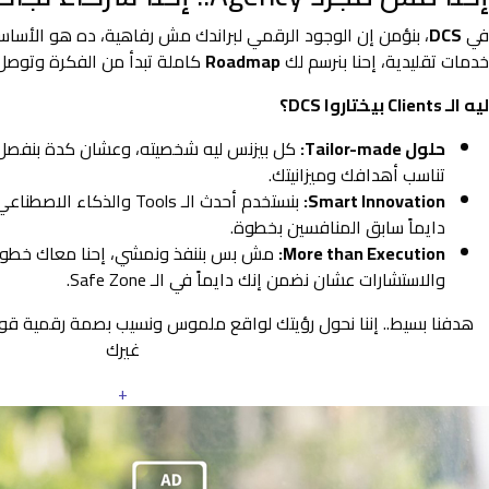
في
DCS
، بنؤمن إن الوجود الرقمي لبراندك مش رفاهية، ده هو الأس
خدمات تقليدية، إحنا بنرسم لك
Roadmap
كاملة تبدأ من الفكرة وتوصل 
ليه الـ Clients بيختاروا DCS؟
حلول Tailor-made:
كل بيزنس ليه شخصيته، وعشان كدة بنفصل
تناسب أهدافك وميزانيتك.
Smart Innovation:
بنستخدم أحدث الـ Tools والذ
دايماً سابق المنافسين بخطوة.
More than Execution:
مش بس بننفذ ونمشي، إحنا معاك خطوة 
والاستشارات عشان نضمن إنك دايماً في الـ Safe Zone.
هدفنا بسيط.. إننا نحول رؤيتك لواقع ملموس ونسيب بصمة رقمية ق
غيرك
+