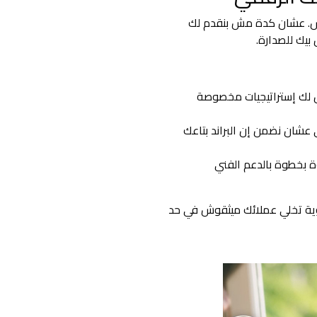
اس. عشان كدة مش بنقدم لك
بيك للصدارة.
 لك إستراتيجيات مخصوصة
كاء الاصطناعي عشان نضمن إن البراند بتاعك
بخطوة بالدعم الفني
وية تخلي عملائك ميثقوش في حد