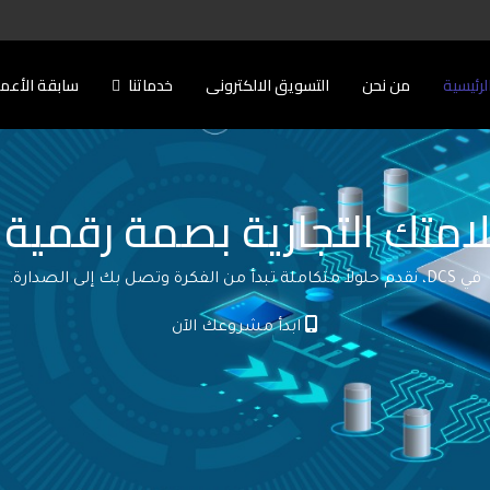
لرئيسية
من نحن
التسويق الالكترونى
خدماتنا
سابقة الأعم
امتك التجارية بصمة رقمية ل
في DCS، نقدم حلولاً متكاملة تبدأ من الفكرة وتصل بك إلى الصدارة.
ابدأ مشروعك الآن