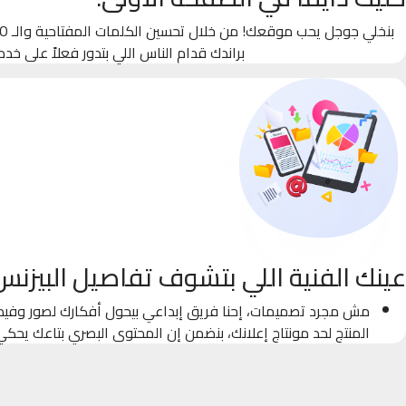
براندك قدام الناس اللي بتدور فعلاً على خدم
عينك الفنية اللي بتشوف تفاصيل البيزنس
مش مجرد تصميمات، إحنا فريق إبداعي بيحول أفكارك لصور وفيدي
المنتج لحد مونتاج إعلانك، بنضمن إن المحتوى البصري بتاعك يحك