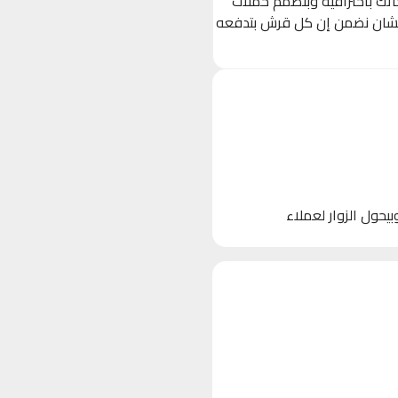
حاتك باحترافية وبنصمم حملات
 (Ads) مستهدفة بدقة على Facebook, Instagram, و TikTok، عشان نضمن إن كل قرش بتدفعه
 الأجهزة)، وبيحول الزوار لعملاء