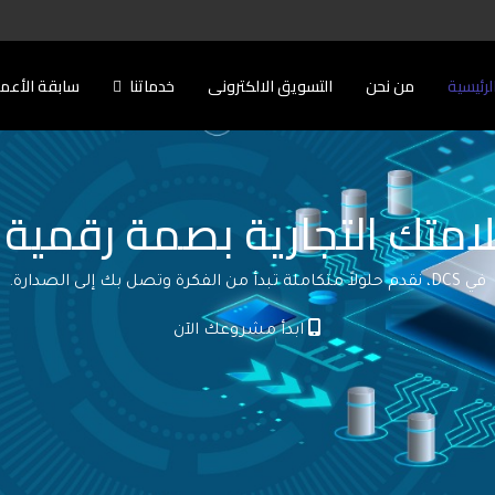
لرئيسية
من نحن
التسويق الالكترونى
خدماتنا
سابقة الأعم
امتك التجارية بصمة رقمية ل
في DCS، نقدم حلولاً متكاملة تبدأ من الفكرة وتصل بك إلى الصدارة.
ابدأ مشروعك الآن