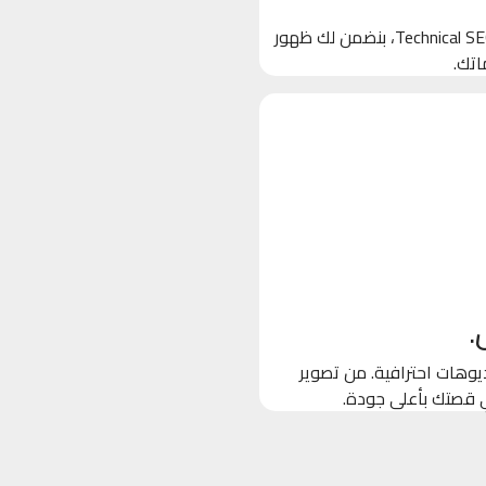
بنخلي جوجل يحب موقعك! من خلال تحسين الكلمات المفتاحية والـ Technical SEO، بنضمن لك ظهور
اتك.
.
وهات احترافية. من تصوير
ي قصتك بأعلى جودة.