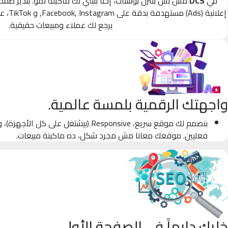
في
DCS
مش بس بننزل بوستات، إحنا بنبني لك ماكينة نمو. بندير صف
إعلانية
يرجع لك عملاء ومبيعات حقيقية.
واجهتك الرقمية بلمسة عالمية.
بنصمم لك موقع سريع، Responsive (بيشتغل على كل
فعليين. موقعك معانا مش مجرد شكل، ده ماكينة مبيعات.
خليك دايماً في الصفحة الأولى.