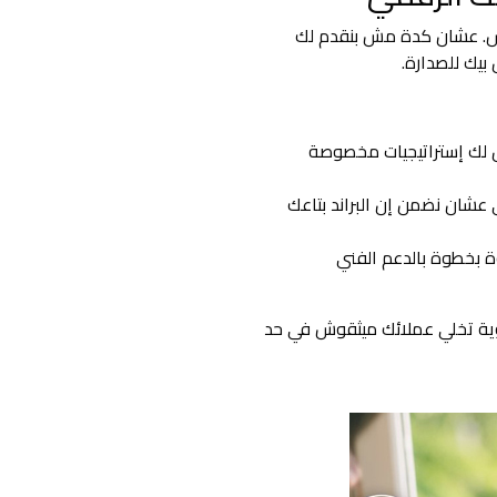
اس. عشان كدة مش بنقدم لك
بيك للصدارة.
 لك إستراتيجيات مخصوصة
كاء الاصطناعي عشان نضمن إن البراند بتاعك
بخطوة بالدعم الفني
وية تخلي عملائك ميثقوش في حد