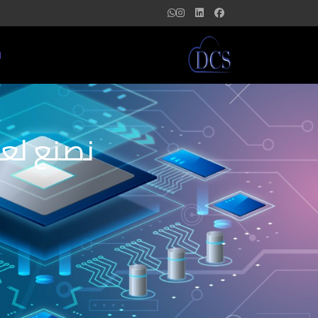
ا
نصنع لعل