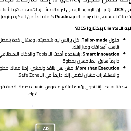
في
DCS
، بنؤمن إن الوجود الرقمي لبراندك مش رفاهية، ده هو الأس
خدمات تقليدية، إحنا بنرسم لك
Roadmap
كاملة تبدأ من الفكرة وتوصل 
ليه الـ Clients بيختاروا DCS؟
حلول Tailor-made:
كل بيزنس ليه شخصيته، وعشان كدة بنفصل
تناسب أهدافك وميزانيتك.
Smart Innovation:
بنستخدم أحدث الـ Tools والذ
دايماً سابق المنافسين بخطوة.
More than Execution:
مش بس بننفذ ونمشي، إحنا معاك خطوة 
والاستشارات عشان نضمن إنك دايماً في الـ Safe Zone.
هدفنا بسيط.. إننا نحول رؤيتك لواقع ملموس ونسيب بصمة رقمية ق
غيرك
+