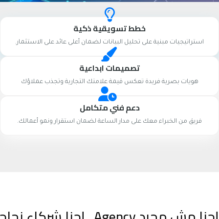
خطط تسويقية ذكية
استراتيجيات مبنية على تحليل البيانات لضمان أعلى عائد على الاستثمار.
تصميمات ابداعية
هويات بصرية فريدة تعكس قيمة علامتك التجارية وتجذب عملاؤك
دعم فني متكامل
فريق من الخبراء معك على مدار الساعة لضمان استقرار ونمو أعمالك.
إحنا مش مجرد Agency.. إحنا شركاء نجاحك الرقمي