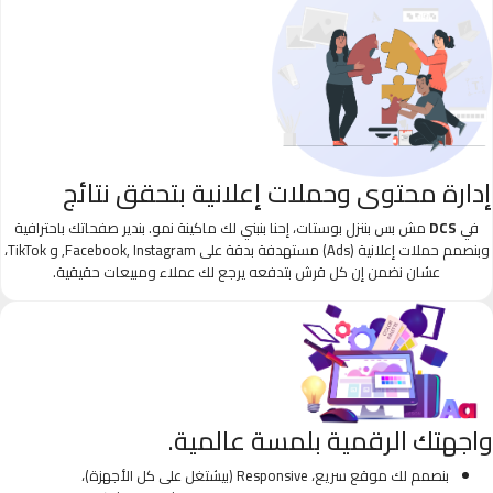
إدارة محتوى وحملات إعلانية بتحقق نتائج
في
DCS
مش بس بننزل بوستات، إحنا بنبني لك ماكينة نمو. بندير صفحاتك باحترافية
وبنصمم حملات إعلانية (Ads) مستهدفة بدقة على Facebook, Instagram, و TikTok،
عشان نضمن إن كل قرش بتدفعه يرجع لك عملاء ومبيعات حقيقية.
واجهتك الرقمية بلمسة عالمية.
بنصمم لك موقع سريع، Responsive (بيشتغل على كل الأجهزة)،