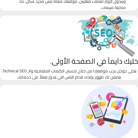
وبيحول الزوار لعملاء فعليين. موقعك معانا مش مجرد شكل، ده
ماكينة مبيعات.
خليك دايماً في الصفحة الأولى.
بنخلي جوجل يحب موقعك! من خلال تحسين الكلمات المفتاحية والـ Technical SEO،
بنضمن لك ظهور براندك قدام الناس اللي بتدور فعلاً على خدماتك.