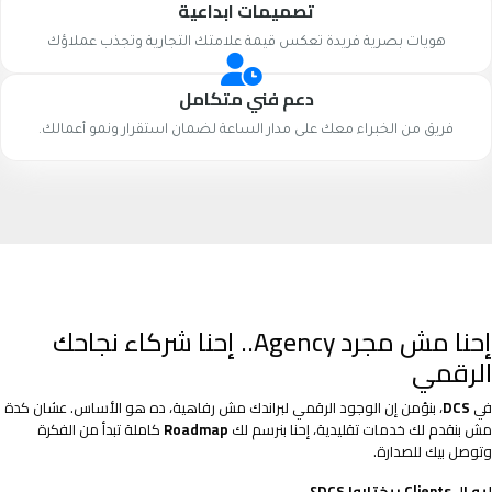
تصميمات ابداعية
هويات بصرية فريدة تعكس قيمة علامتك التجارية وتجذب عملاؤك
دعم فني متكامل
فريق من الخبراء معك على مدار الساعة لضمان استقرار ونمو أعمالك.
إحنا مش مجرد Agency.. إحنا شركاء نجاحك
الرقمي
في
DCS
، بنؤمن إن الوجود الرقمي لبراندك مش رفاهية، ده هو الأساس. عشان كدة
مش بنقدم لك خدمات تقليدية، إحنا بنرسم لك
Roadmap
كاملة تبدأ من الفكرة
وتوصل بيك للصدارة.
ليه الـ Clients بيختاروا DCS؟