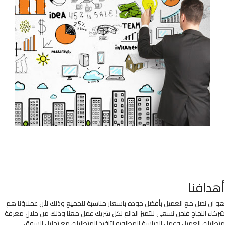
أهدافنا
هو ان نصل مع العميل بأفضل جوده باسعار مناسبة للجميع وذلك لأن عملاؤنا هم
شركاء النجاح فنحن نسعى للتميز الدائم لكل شريك عمل معنا وذلك من خلال معرفة
متطلبات العميل وعمل الدراسة المطلوبه لتنفيذ المتطلبات مع تحليل السوق