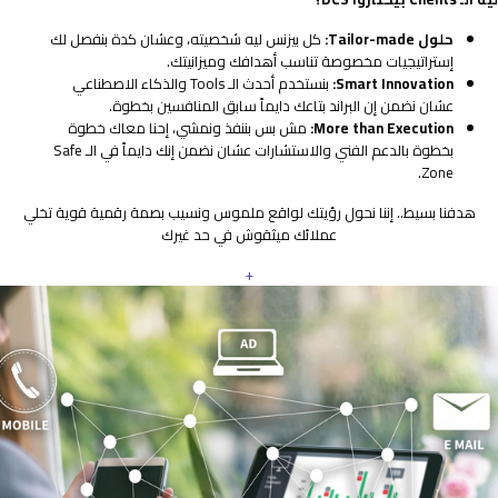
حلول Tailor-made:
كل بيزنس ليه شخصيته، وعشان كدة بنفصل لك
إستراتيجيات مخصوصة تناسب أهدافك وميزانيتك.
Smart Innovation:
بنستخدم أحدث الـ Tools والذكاء الاصطناعي
عشان نضمن إن البراند بتاعك دايماً سابق المنافسين بخطوة.
More than Execution:
مش بس بننفذ ونمشي، إحنا معاك خطوة
بخطوة بالدعم الفني والاستشارات عشان نضمن إنك دايماً في الـ Safe
Zone.
هدفنا بسيط.. إننا نحول رؤيتك لواقع ملموس ونسيب بصمة رقمية قوية تخلي
عملائك ميثقوش في حد غيرك
+