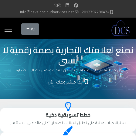
info@developcloudservices.net
+201279779647
Select your language
Ar
نصنع لعلامتك التجارية بصمة رقمية لا
تُنسى
في DCS، نقدم حلولاً متكاملة تبدأ من الفكرة وتصل بك إلى الصدارة.
ابدأ مشروعك الآن
خطط تسويقية ذكية
استراتيجيات مبنية على تحليل البيانات لضمان أعلى عائد على الاستثمار.