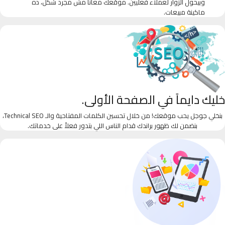
وبيحول الزوار لعملاء فعليين. موقعك معانا مش مجرد شكل، ده
ماكينة مبيعات.
خليك دايماً في الصفحة الأولى.
بنخلي جوجل يحب موقعك! من خلال تحسين الكلمات المفتاحية والـ Technical SEO،
بنضمن لك ظهور براندك قدام الناس اللي بتدور فعلاً على خدماتك.