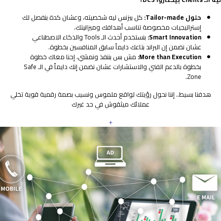
حلول Tailor-made:
كل بيزنس ليه شخصيته، وعشان كدة بنفصل لك
إستراتيجيات مخصوصة تناسب أهدافك وميزانيتك.
Smart Innovation:
بنستخدم أحدث الـ Tools والذكاء الاصطناعي
عشان نضمن إن البراند بتاعك دايماً سابق المنافسين بخطوة.
More than Execution:
مش بس بننفذ ونمشي، إحنا معاك خطوة
بخطوة بالدعم الفني والاستشارات عشان نضمن إنك دايماً في الـ Safe
Zone.
هدفنا بسيط.. إننا نحول رؤيتك لواقع ملموس ونسيب بصمة رقمية قوية تخلي
عملائك ميثقوش في حد غيرك
+