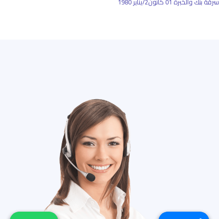
سرقة بنك والخبرة
01 كانون2/يناير 1980