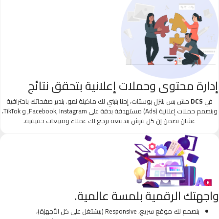
إدارة محتوى وحملات إعلانية بتحقق نتائج
في
DCS
مش بس بننزل بوستات، إحنا بنبني لك ماكينة نمو. بندير صفحاتك باحترافية
وبنصمم حملات إعلانية (Ads) مستهدفة بدقة على Facebook, Instagram, و TikTok،
عشان نضمن إن كل قرش بتدفعه يرجع لك عملاء ومبيعات حقيقية.
واجهتك الرقمية بلمسة عالمية.
بنصمم لك موقع سريع، Responsive (بيشتغل على كل الأجهزة)،