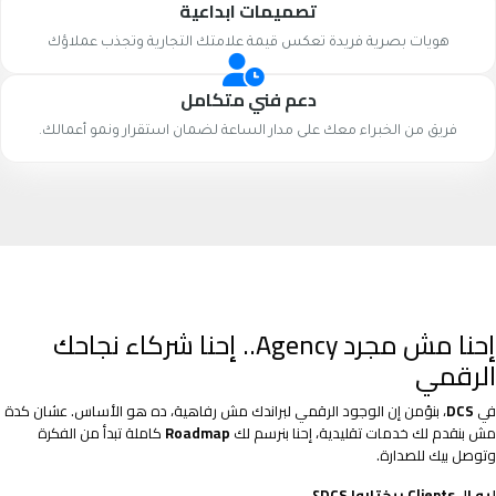
تصميمات ابداعية
هويات بصرية فريدة تعكس قيمة علامتك التجارية وتجذب عملاؤك
دعم فني متكامل
فريق من الخبراء معك على مدار الساعة لضمان استقرار ونمو أعمالك.
إحنا مش مجرد Agency.. إحنا شركاء نجاحك
الرقمي
في
DCS
، بنؤمن إن الوجود الرقمي لبراندك مش رفاهية، ده هو الأساس. عشان كدة
مش بنقدم لك خدمات تقليدية، إحنا بنرسم لك
Roadmap
كاملة تبدأ من الفكرة
وتوصل بيك للصدارة.
ليه الـ Clients بيختاروا DCS؟