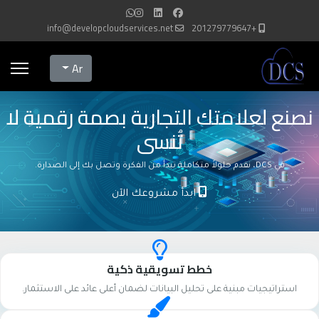
info@developcloudservices.net
+201279779647
Select your language
Ar
نصنع لعلامتك التجارية بصمة رقمية لا
تُنسى
في DCS، نقدم حلولاً متكاملة تبدأ من الفكرة وتصل بك إلى الصدارة.
ابدأ مشروعك الآن
خطط تسويقية ذكية
استراتيجيات مبنية على تحليل البيانات لضمان أعلى عائد على الاستثمار.