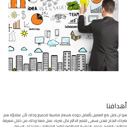
أهدافنا
هو ان نصل مع العميل بأفضل جوده باسعار مناسبة للجميع وذلك لأن عملاؤنا هم
شركاء النجاح فنحن نسعى للتميز الدائم لكل شريك عمل معنا وذلك من خلال معرفة
متطلبات العميل وعمل الدراسة المطلوبه لتنفيذ المتطلبات مع تحليل السوق