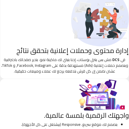
إدارة محتوى وحملات إعلانية بتحقق نتائج
في
DCS
مش بس بننزل بوستات، إحنا بنبني لك ماكينة نمو. بندير صفحاتك باحترافية
وبنصمم حملات إعلانية (Ads) مستهدفة بدقة على Facebook, Instagram, و TikTok،
عشان نضمن إن كل قرش بتدفعه يرجع لك عملاء ومبيعات حقيقية.
واجهتك الرقمية بلمسة عالمية.
بنصمم لك موقع سريع، Responsive (بيشتغل على كل الأجهزة)،