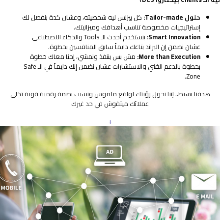
حلول Tailor-made:
كل بيزنس ليه شخصيته، وعشان كدة بنفصل لك
إستراتيجيات مخصوصة تناسب أهدافك وميزانيتك.
Smart Innovation:
بنستخدم أحدث الـ Tools والذكاء الاصطناعي
عشان نضمن إن البراند بتاعك دايماً سابق المنافسين بخطوة.
More than Execution:
مش بس بننفذ ونمشي، إحنا معاك خطوة
بخطوة بالدعم الفني والاستشارات عشان نضمن إنك دايماً في الـ Safe
Zone.
هدفنا بسيط.. إننا نحول رؤيتك لواقع ملموس ونسيب بصمة رقمية قوية تخلي
عملائك ميثقوش في حد غيرك
+