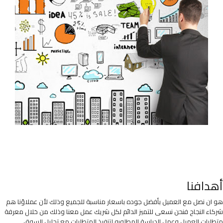
أهدافنا
هو ان نصل مع العميل بأفضل جوده باسعار مناسبة للجميع وذلك لأن عملاؤنا هم
شركاء النجاح فنحن نسعى للتميز الدائم لكل شريك عمل معنا وذلك من خلال معرفة
متطلبات العميل وعمل الدراسة المطلوبه لتنفيذ المتطلبات مع تحليل السوق