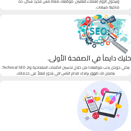
وبيحول الزوار لعملاء فعليين. موقعك معانا مش مجرد شكل، ده
ماكينة مبيعات.
خليك دايماً في الصفحة الأولى.
بنخلي جوجل يحب موقعك! من خلال تحسين الكلمات المفتاحية والـ Technical SEO،
بنضمن لك ظهور براندك قدام الناس اللي بتدور فعلاً على خدماتك.