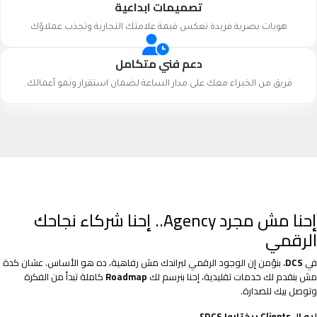
تصميمات ابداعية
هويات بصرية فريدة تعكس قيمة علامتك التجارية وتجذب عملاؤك
دعم فني متكامل
فريق من الخبراء معك على مدار الساعة لضمان استقرار ونمو أعمالك.
إحنا مش مجرد Agency.. إحنا شركاء نجاحك
الرقمي
في
DCS
، بنؤمن إن الوجود الرقمي لبراندك مش رفاهية، ده هو الأساس. عشان كدة
مش بنقدم لك خدمات تقليدية، إحنا بنرسم لك
Roadmap
كاملة تبدأ من الفكرة
وتوصل بيك للصدارة.
ليه الـ Clients بيختاروا DCS؟