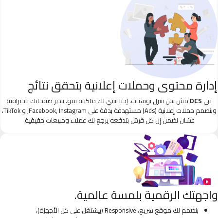
إدارة محتوى وحملات إعلانية بتحقق نتائج
في
DCS
مش بس بننزل بوستات، إحنا بنبني لك ماكينة نمو. بندير صفحاتك باحترافية
وبنصمم حملات إعلانية (Ads) مستهدفة بدقة على Facebook, Instagram, و TikTok،
عشان نضمن إن كل قرش بتدفعه يرجع لك عملاء ومبيعات حقيقية.
واجهتك الرقمية بلمسة عالمية.
بنصمم لك موقع سريع، Responsive (بيشتغل على كل الأجهزة)،