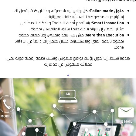
حلول Tailor-made:
كل بيزنس ليه شخصيته، وعشان كدة بنفصل لك
إستراتيجيات مخصوصة تناسب أهدافك وميزانيتك.
Smart Innovation:
بنستخدم أحدث الـ Tools والذكاء الاصطناعي
عشان نضمن إن البراند بتاعك دايماً سابق المنافسين بخطوة.
More than Execution:
مش بس بننفذ ونمشي، إحنا معاك خطوة
بخطوة بالدعم الفني والاستشارات عشان نضمن إنك دايماً في الـ Safe
Zone.
هدفنا بسيط.. إننا نحول رؤيتك لواقع ملموس ونسيب بصمة رقمية قوية تخلي
عملائك ميثقوش في حد غيرك
+