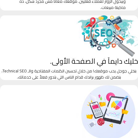
وبيحول الزوار لعملاء فعليين. موقعك معانا مش مجرد شكل، ده
ماكينة مبيعات.
خليك دايماً في الصفحة الأولى.
بنخلي جوجل يحب موقعك! من خلال تحسين الكلمات المفتاحية والـ Technical SEO،
بنضمن لك ظهور براندك قدام الناس اللي بتدور فعلاً على خدماتك.