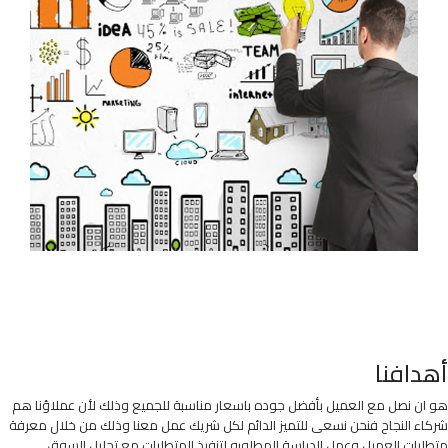
أهدافنا
هو ان نصل مع العميل بأفضل جوده باسعار مناسبة للجميع وذلك لأن عملاؤنا هم
شركاء النجاح فنحن نسعى للتميز الدائم لكل شريك عمل معنا وذلك من خلال معرفة
متطلبات العميل وعمل الدراسة المطلوبه لتنفيذ المتطلبات مع تحليل السوق