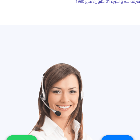
سرقة بنك والخبرة
01 كانون2/يناير 1980