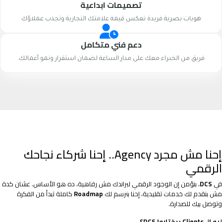
تصميمات ابداعية
هويات بصرية فريدة تعكس قيمة علامتك التجارية وتجذب عملاؤك
دعم فني متكامل
فريق من الخبراء معك على مدار الساعة لضمان استقرار ونمو أعمالك.
إحنا مش مجرد Agency.. إحنا شركاء نجاحك
الرقمي
في
DCS
، بنؤمن إن الوجود الرقمي لبراندك مش رفاهية، ده هو الأساس. عشان كدة
مش بنقدم لك خدمات تقليدية، إحنا بنرسم لك
Roadmap
كاملة تبدأ من الفكرة
وتوصل بيك للصدارة.
ليه الـ Clients بيختاروا DCS؟