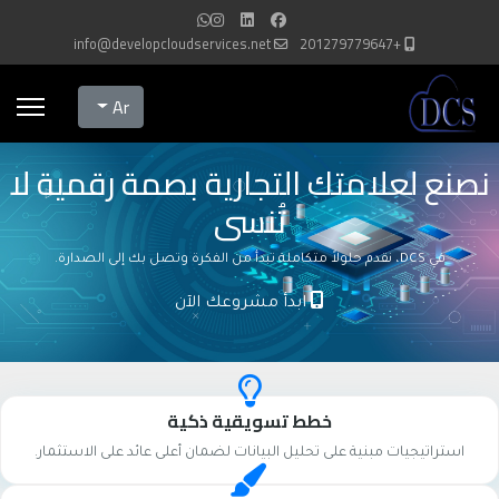
info@developcloudservices.net
+201279779647
Select your language
Ar
نصنع لعلامتك التجارية بصمة رقمية لا
تُنسى
في DCS، نقدم حلولاً متكاملة تبدأ من الفكرة وتصل بك إلى الصدارة.
ابدأ مشروعك الآن
خطط تسويقية ذكية
استراتيجيات مبنية على تحليل البيانات لضمان أعلى عائد على الاستثمار.