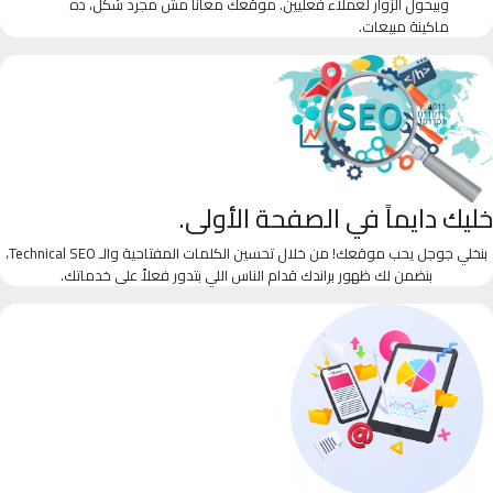
وبيحول الزوار لعملاء فعليين. موقعك معانا مش مجرد شكل، ده
ماكينة مبيعات.
خليك دايماً في الصفحة الأولى.
بنخلي جوجل يحب موقعك! من خلال تحسين الكلمات المفتاحية والـ Technical SEO،
بنضمن لك ظهور براندك قدام الناس اللي بتدور فعلاً على خدماتك.