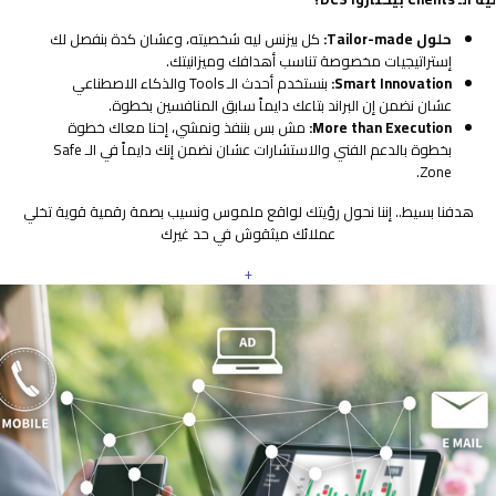
حلول Tailor-made:
كل بيزنس ليه شخصيته، وعشان كدة بنفصل لك
إستراتيجيات مخصوصة تناسب أهدافك وميزانيتك.
Smart Innovation:
بنستخدم أحدث الـ Tools والذكاء الاصطناعي
عشان نضمن إن البراند بتاعك دايماً سابق المنافسين بخطوة.
More than Execution:
مش بس بننفذ ونمشي، إحنا معاك خطوة
بخطوة بالدعم الفني والاستشارات عشان نضمن إنك دايماً في الـ Safe
Zone.
هدفنا بسيط.. إننا نحول رؤيتك لواقع ملموس ونسيب بصمة رقمية قوية تخلي
عملائك ميثقوش في حد غيرك
+