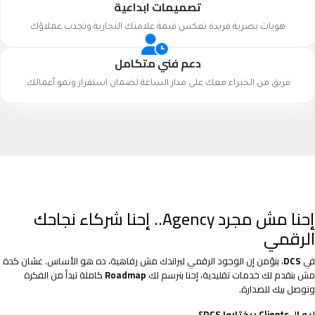
تصميمات ابداعية
هويات بصرية فريدة تعكس قيمة علامتك التجارية وتجذب عملاؤك
دعم فني متكامل
فريق من الخبراء معك على مدار الساعة لضمان استقرار ونمو أعمالك.
إحنا مش مجرد Agency.. إحنا شركاء نجاحك
الرقمي
في
DCS
، بنؤمن إن الوجود الرقمي لبراندك مش رفاهية، ده هو الأساس. عشان كدة
مش بنقدم لك خدمات تقليدية، إحنا بنرسم لك
Roadmap
كاملة تبدأ من الفكرة
وتوصل بيك للصدارة.
ليه الـ Clients بيختاروا DCS؟