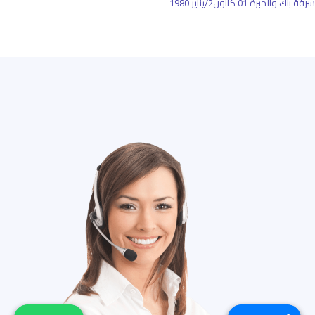
سرقة بنك والخبرة
01 كانون2/يناير 1980