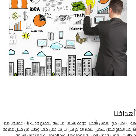
أهدافنا
هو ان نصل مع العميل بأفضل جوده باسعار مناسبة للجميع وذلك لأن عملاؤنا هم
شركاء النجاح فنحن نسعى للتميز الدائم لكل شريك عمل معنا وذلك من خلال معرفة
متطلبات العميل وعمل الدراسة المطلوبه لتنفيذ المتطلبات مع تحليل السوق