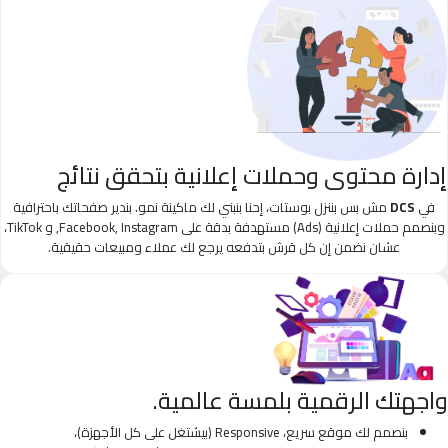
إدارة محتوى وحملات إعلانية بتحقق نتائج
في
DCS
مش بس بننزل بوستات، إحنا بنبني لك ماكينة نمو. بندير صفحاتك باحترافية
وبنصمم حملات إعلانية (Ads) مستهدفة بدقة على Facebook, Instagram, و TikTok،
عشان نضمن إن كل قرش بتدفعه يرجع لك عملاء ومبيعات حقيقية.
واجهتك الرقمية بلمسة عالمية.
بنصمم لك موقع سريع، Responsive (بيشتغل على كل الأجهزة)،