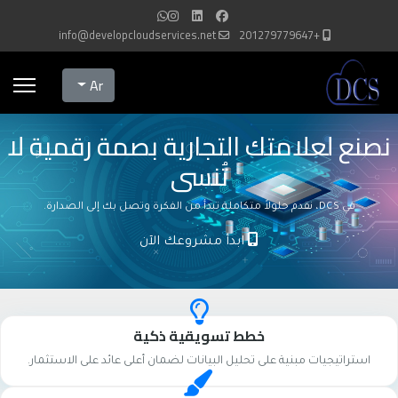
info@developcloudservices.net
+201279779647
Select your language
Ar
نصنع لعلامتك التجارية بصمة رقمية لا
تُنسى
في DCS، نقدم حلولاً متكاملة تبدأ من الفكرة وتصل بك إلى الصدارة.
ابدأ مشروعك الآن
خطط تسويقية ذكية
استراتيجيات مبنية على تحليل البيانات لضمان أعلى عائد على الاستثمار.