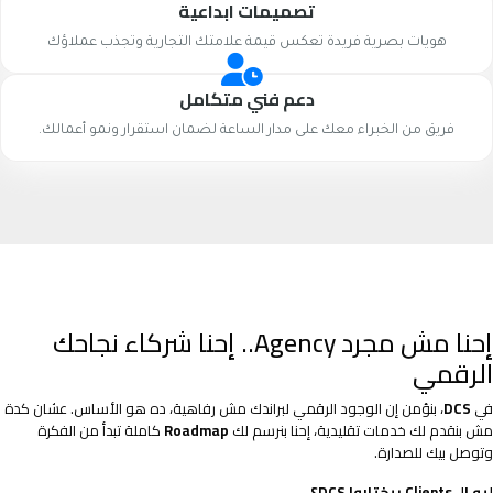
تصميمات ابداعية
هويات بصرية فريدة تعكس قيمة علامتك التجارية وتجذب عملاؤك
دعم فني متكامل
فريق من الخبراء معك على مدار الساعة لضمان استقرار ونمو أعمالك.
إحنا مش مجرد Agency.. إحنا شركاء نجاحك
الرقمي
في
DCS
، بنؤمن إن الوجود الرقمي لبراندك مش رفاهية، ده هو الأساس. عشان كدة
مش بنقدم لك خدمات تقليدية، إحنا بنرسم لك
Roadmap
كاملة تبدأ من الفكرة
وتوصل بيك للصدارة.
ليه الـ Clients بيختاروا DCS؟