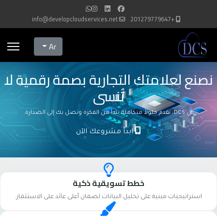
info@developcloudservices.net
+201279779647
Select your language
Ar
نصنع لعلامتك التجارية بصمة رقمية لا
تُنسى
في DCS، نقدم حلولاً متكاملة تبدأ من الفكرة وتصل بك إلى الصدارة.
ابدأ مشروعك الآن
خطط تسويقية ذكية
استراتيجيات مبنية على تحليل البيانات لضمان أعلى عائد على الاستثمار.