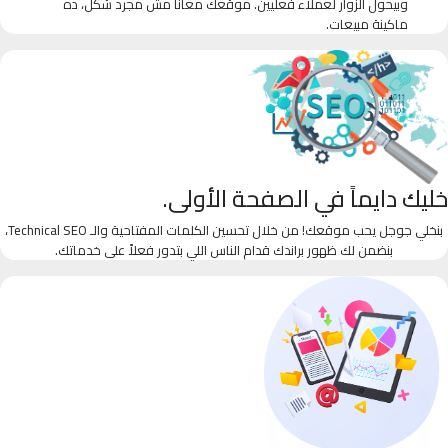
وبيحول الزوار لعملاء فعليين. موقعك معانا مش مجرد شكل، ده
ماكينة مبيعات.
خليك دايماً في الصفحة الأولى.
بنخلي جوجل يحب موقعك! من خلال تحسين الكلمات المفتاحية والـ Technical SEO،
بنضمن لك ظهور براندك قدام الناس اللي بتدور فعلاً على خدماتك.