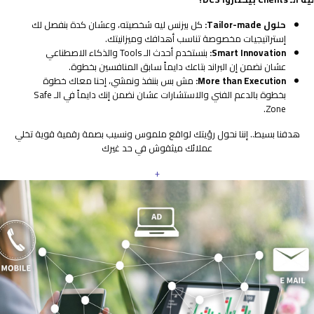
حلول Tailor-made:
كل بيزنس ليه شخصيته، وعشان كدة بنفصل لك
إستراتيجيات مخصوصة تناسب أهدافك وميزانيتك.
Smart Innovation:
بنستخدم أحدث الـ Tools والذكاء الاصطناعي
عشان نضمن إن البراند بتاعك دايماً سابق المنافسين بخطوة.
More than Execution:
مش بس بننفذ ونمشي، إحنا معاك خطوة
بخطوة بالدعم الفني والاستشارات عشان نضمن إنك دايماً في الـ Safe
Zone.
هدفنا بسيط.. إننا نحول رؤيتك لواقع ملموس ونسيب بصمة رقمية قوية تخلي
عملائك ميثقوش في حد غيرك
+