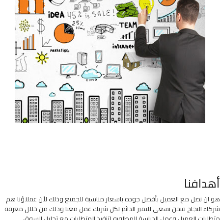
أهدافنا
هو ان نصل مع العميل بأفضل جوده باسعار مناسبة للجميع وذلك لأن عملاؤنا هم
شركاء النجاح فنحن نسعى للتميز الدائم لكل شريك عمل معنا وذلك من خلال معرفة
متطلبات العميل وعمل الدراسة المطلوبه لتنفيذ المتطلبات مع تحليل السوق