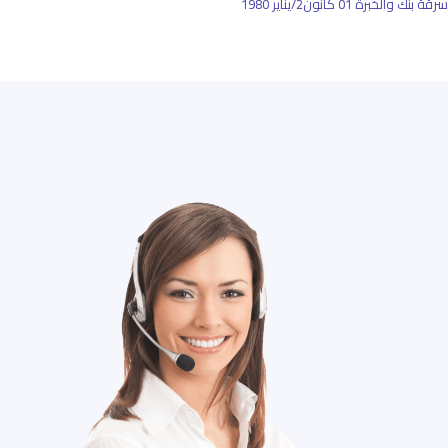
سرقة بنك والخبرة
01 كانون2/يناير 1980