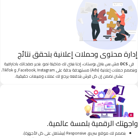
إدارة محتوى وحملات إعلانية بتحقق نتائج
في
DCS
مش بس بننزل بوستات، إحنا بنبني لك ماكينة نمو. بندير صفحاتك باحترافية
وبنصمم حملات إعلانية (Ads) مستهدفة بدقة على Facebook, Instagram, و TikTok،
عشان نضمن إن كل قرش بتدفعه يرجع لك عملاء ومبيعات حقيقية.
واجهتك الرقمية بلمسة عالمية.
بنصمم لك موقع سريع، Responsive (بيشتغل على كل الأجهزة)،