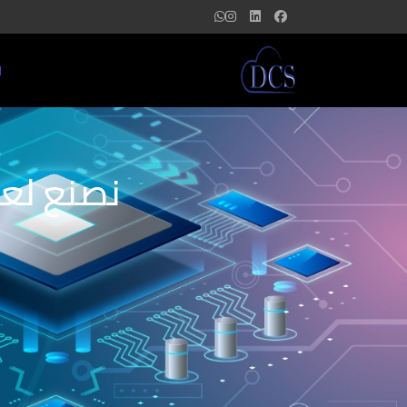
ا
نصنع لعل