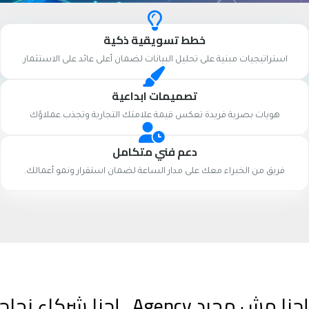
خطط تسويقية ذكية
استراتيجيات مبنية على تحليل البيانات لضمان أعلى عائد على الاستثمار.
تصميمات ابداعية
هويات بصرية فريدة تعكس قيمة علامتك التجارية وتجذب عملاؤك
دعم فني متكامل
فريق من الخبراء معك على مدار الساعة لضمان استقرار ونمو أعمالك.
إحنا مش مجرد Agency.. إحنا شركاء نجاحك الرقمي