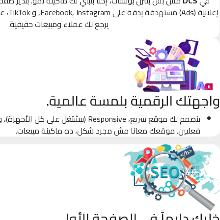
في
DCS
مش بس بننزل بوستات، إحنا بنبني لك ماكينة نمو. بندير صف
إعلانية
يرجع لك عملاء ومبيعات حقيقية.
واجهتك الرقمية بلمسة عالمية.
بنصمم لك موقع سريع، Responsive (بيشتغل على كل
فعليين. موقعك معانا مش مجرد شكل، ده ماكينة مبيعات.
خليك دايماً في الصفحة الأولى.