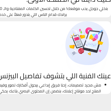
براندك قدام الناس اللي بتدور فعلاً على خدم
عينك الفنية اللي بتشوف تفاصيل البيزنس
مش مجرد تصميمات، إحنا فريق إبداعي بيحول أفكارك لصور وفيدي
المنتج لحد مونتاج إعلانك، بنضمن إن المحتوى البصري بتاعك يحك