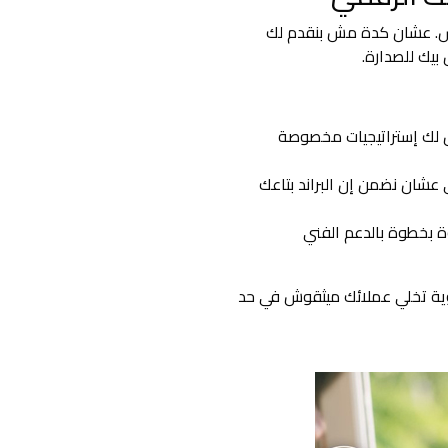
اس. عشان كدة مش بنقدم لك
بيك للصدارة.
 لك إستراتيجيات مخصوصة
كاء الاصطناعي عشان نضمن إن البراند بتاعك
بخطوة بالدعم الفني
وية تخلي عملائك ميثقوش في حد