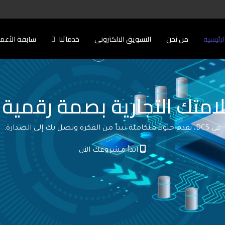
لرئيسية
من نحن
التسويق الالكترونى
خدماتنا
سابقة الأعم
امتك التجارية بصمة رقمية ل
في DCS، نقدم حلولاً متكاملة تبدأ من الفكرة وتصل بك إلى الصدارة.
ابدأ مشروعك الآن