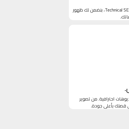
بنخلي جوجل يحب موقعك! من خلال تحسين الكلمات المفتاحية والـ Technical SEO، بنضمن لك ظهور
اتك.
.
وهات احترافية. من تصوير
ي قصتك بأعلى جودة.