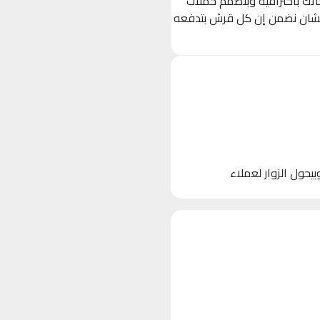
حاتك باحترافية وبنصمم حملات
 (Ads) مستهدفة بدقة على Facebook, Instagram, و TikTok، عشان نضمن إن كل قرش بتدفعه
 الأجهزة)، وبيحول الزوار لعملاء