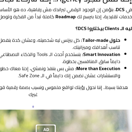
في
DCS
، بنؤمن إن الوجود الرقمي لبراندك مش رفاهية، ده هو الأس
خدمات تقليدية، إحنا بنرسم لك
Roadmap
كاملة تبدأ من الفكرة وتوصل 
ليه الـ Clients بيختاروا DCS؟
حلول Tailor-made:
كل بيزنس ليه شخصيته، وعشان كدة بنفصل
تناسب أهدافك وميزانيتك.
Smart Innovation:
بنستخدم أحدث الـ Tools والذ
دايماً سابق المنافسين بخطوة.
More than Execution:
مش بس بننفذ ونمشي، إحنا معاك خطوة 
والاستشارات عشان نضمن إنك دايماً في الـ Safe Zone.
هدفنا بسيط.. إننا نحول رؤيتك لواقع ملموس ونسيب بصمة رقمية ق
غيرك
+