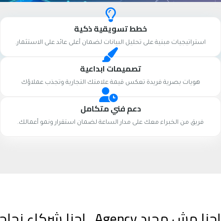
خطط تسويقية ذكية
استراتيجيات مبنية على تحليل البيانات لضمان أعلى عائد على الاستثمار.
تصميمات ابداعية
هويات بصرية فريدة تعكس قيمة علامتك التجارية وتجذب عملاؤك
دعم فني متكامل
فريق من الخبراء معك على مدار الساعة لضمان استقرار ونمو أعمالك.
إحنا مش مجرد Agency.. إحنا شركاء نجاحك الرقمي