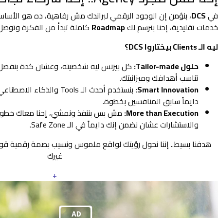
في
DCS
، بنؤمن إن الوجود الرقمي لبراندك مش رفاهية، ده هو الأس
خدمات تقليدية، إحنا بنرسم لك
Roadmap
كاملة تبدأ من الفكرة وتوصل 
ليه الـ Clients بيختاروا DCS؟
حلول Tailor-made:
كل بيزنس ليه شخصيته، وعشان كدة بنفصل
تناسب أهدافك وميزانيتك.
Smart Innovation:
بنستخدم أحدث الـ Tools والذ
دايماً سابق المنافسين بخطوة.
More than Execution:
مش بس بننفذ ونمشي، إحنا معاك خطوة 
والاستشارات عشان نضمن إنك دايماً في الـ Safe Zone.
هدفنا بسيط.. إننا نحول رؤيتك لواقع ملموس ونسيب بصمة رقمية ق
غيرك
+