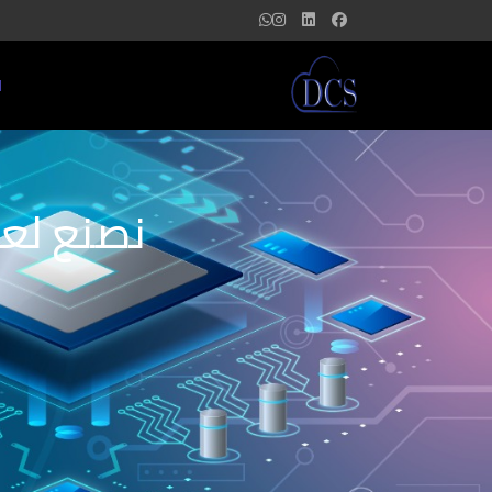
ا
نصنع لعل