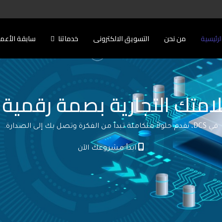
لرئيسية
من نحن
التسويق الالكترونى
خدماتنا
سابقة الأعم
امتك التجارية بصمة رقمية ل
في DCS، نقدم حلولاً متكاملة تبدأ من الفكرة وتصل بك إلى الصدارة.
ابدأ مشروعك الآن