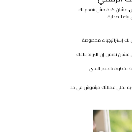
اس. عشان كدة مش بنقدم لك
بيك للصدارة.
 لك إستراتيجيات مخصوصة
كاء الاصطناعي عشان نضمن إن البراند بتاعك
بخطوة بالدعم الفني
وية تخلي عملائك ميثقوش في حد