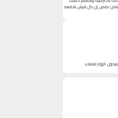
حاتك باحترافية وبنصمم حملات
 (Ads) مستهدفة بدقة على Facebook, Instagram, و TikTok، عشان نضمن إن كل قرش بتدفعه
 الأجهزة)، وبيحول الزوار لعملاء