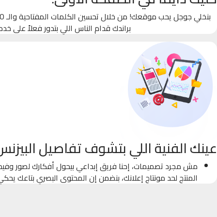
براندك قدام الناس اللي بتدور فعلاً على خدم
عينك الفنية اللي بتشوف تفاصيل البيزنس
مش مجرد تصميمات، إحنا فريق إبداعي بيحول أفكارك لصور وفيدي
المنتج لحد مونتاج إعلانك، بنضمن إن المحتوى البصري بتاعك يحك