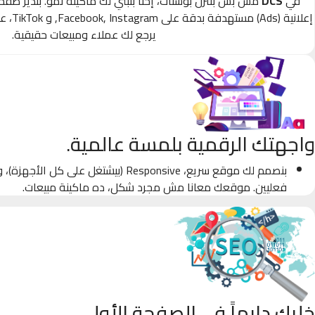
في
DCS
مش بس بننزل بوستات، إحنا بنبني لك ماكينة نمو. بندير صف
إعلانية
يرجع لك عملاء ومبيعات حقيقية.
واجهتك الرقمية بلمسة عالمية.
بنصمم لك موقع سريع، Responsive (بيشتغل على كل
فعليين. موقعك معانا مش مجرد شكل، ده ماكينة مبيعات.
خليك دايماً في الصفحة الأولى.