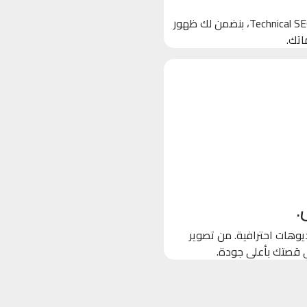
بنخلي جوجل يحب موقعك! من خلال تحسين الكلمات المفتاحية والـ Technical SEO، بنضمن لك ظهور
اتك.
.
وهات احترافية. من تصوير
ي قصتك بأعلى جودة.