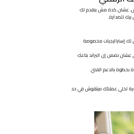
اس. عشان كدة مش بنقدم لك
بيك للصدارة.
 لك إستراتيجيات مخصوصة
كاء الاصطناعي عشان نضمن إن البراند بتاعك
بخطوة بالدعم الفني
وية تخلي عملائك ميثقوش في حد