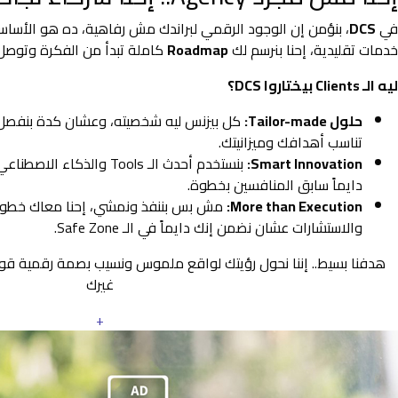
في
DCS
، بنؤمن إن الوجود الرقمي لبراندك مش رفاهية، ده هو الأس
خدمات تقليدية، إحنا بنرسم لك
Roadmap
كاملة تبدأ من الفكرة وتوصل 
ليه الـ Clients بيختاروا DCS؟
حلول Tailor-made:
كل بيزنس ليه شخصيته، وعشان كدة بنفصل
تناسب أهدافك وميزانيتك.
Smart Innovation:
بنستخدم أحدث الـ Tools والذ
دايماً سابق المنافسين بخطوة.
More than Execution:
مش بس بننفذ ونمشي، إحنا معاك خطوة 
والاستشارات عشان نضمن إنك دايماً في الـ Safe Zone.
هدفنا بسيط.. إننا نحول رؤيتك لواقع ملموس ونسيب بصمة رقمية ق
غيرك
+