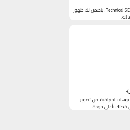
بنخلي جوجل يحب موقعك! من خلال تحسين الكلمات المفتاحية والـ Technical SEO، بنضمن لك ظهور
اتك.
.
وهات احترافية. من تصوير
ي قصتك بأعلى جودة.