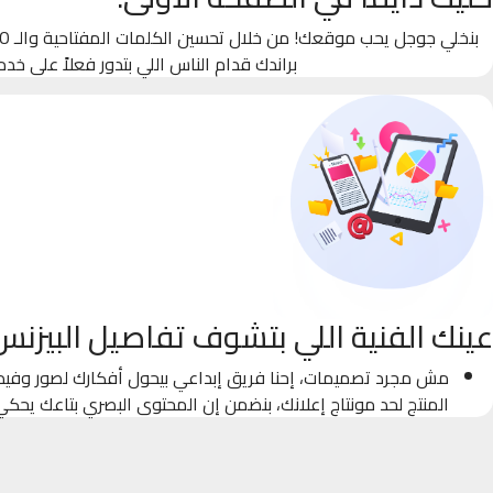
براندك قدام الناس اللي بتدور فعلاً على خدم
عينك الفنية اللي بتشوف تفاصيل البيزنس
مش مجرد تصميمات، إحنا فريق إبداعي بيحول أفكارك لصور وفيدي
المنتج لحد مونتاج إعلانك، بنضمن إن المحتوى البصري بتاعك يحك