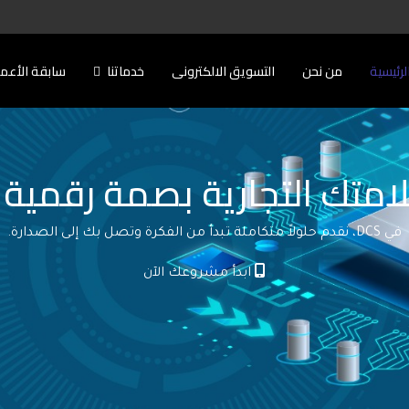
لرئيسية
من نحن
التسويق الالكترونى
خدماتنا
سابقة الأعم
امتك التجارية بصمة رقمية ل
في DCS، نقدم حلولاً متكاملة تبدأ من الفكرة وتصل بك إلى الصدارة.
ابدأ مشروعك الآن