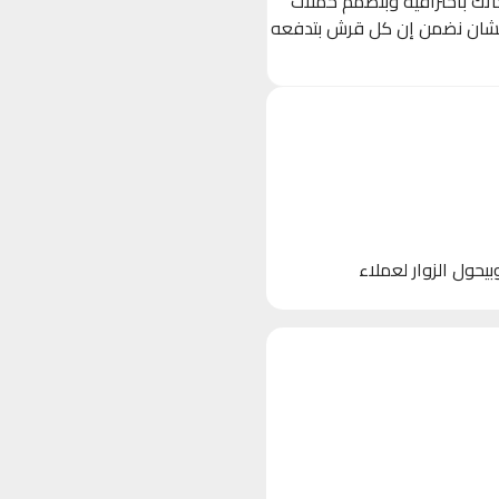
حاتك باحترافية وبنصمم حملات
 (Ads) مستهدفة بدقة على Facebook, Instagram, و TikTok، عشان نضمن إن كل قرش بتدفعه
 الأجهزة)، وبيحول الزوار لعملاء