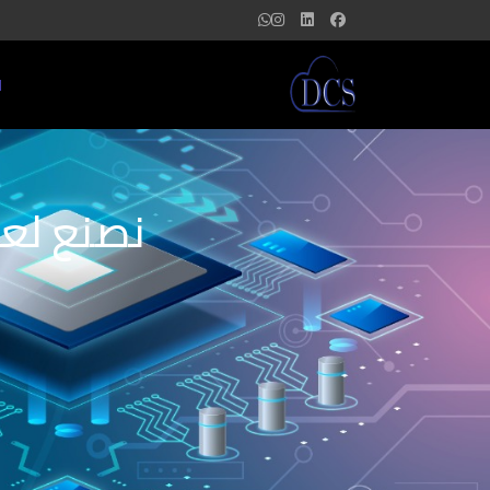
ا
نصنع لعل