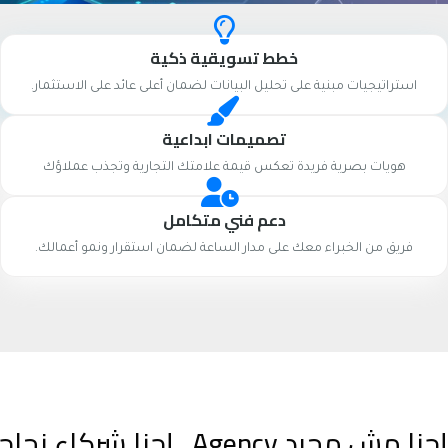
خطط تسويقية ذكية
استراتيجيات مبنية على تحليل البيانات لضمان أعلى عائد على الاستثمار.
تصميمات ابداعية
هويات بصرية فريدة تعكس قيمة علامتك التجارية وتجذب عملاؤك
دعم فني متكامل
فريق من الخبراء معك على مدار الساعة لضمان استقرار ونمو أعمالك.
إحنا مش مجرد Agency.. إحنا شركاء نجاحك الرقمي