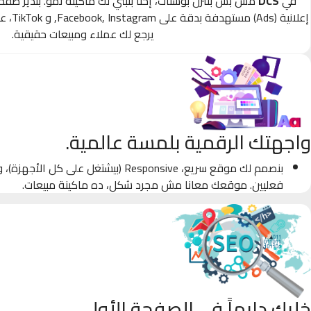
في
DCS
مش بس بننزل بوستات، إحنا بنبني لك ماكينة نمو. بندير صف
إعلانية
يرجع لك عملاء ومبيعات حقيقية.
واجهتك الرقمية بلمسة عالمية.
بنصمم لك موقع سريع، Responsive (بيشتغل على كل
فعليين. موقعك معانا مش مجرد شكل، ده ماكينة مبيعات.
خليك دايماً في الصفحة الأولى.