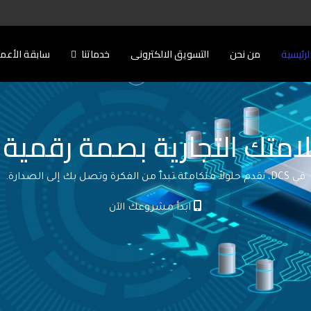
لرئيسية
من نحن
التسويق الالكترونى
خدماتنا
سابقة الأعم
امتك التجارية بصمة رقمية ل
في DCS، نقدم حلولاً متكاملة تبدأ من الفكرة وتصل بك إلى الصدارة.
ابدأ مشروعك الآن