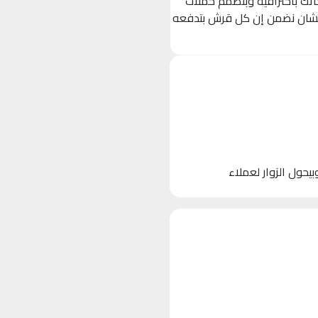
حاتك باحترافية وبنصمم حملات
 (Ads) مستهدفة بدقة على Facebook, Instagram, و TikTok، عشان نضمن إن كل قرش بتدفعه
 الأجهزة)، وبيحول الزوار لعملاء