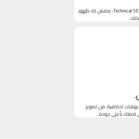
بنخلي جوجل يحب موقعك! من خلال تحسين الكلمات المفتاحية والـ Technical SEO، بنضمن لك ظهور
اتك.
.
وهات احترافية. من تصوير
ي قصتك بأعلى جودة.