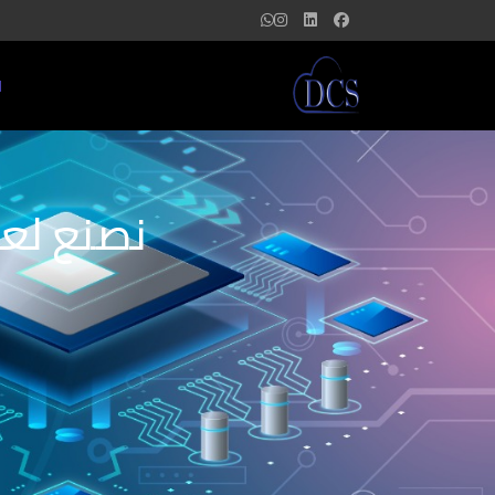
ا
نصنع لعل