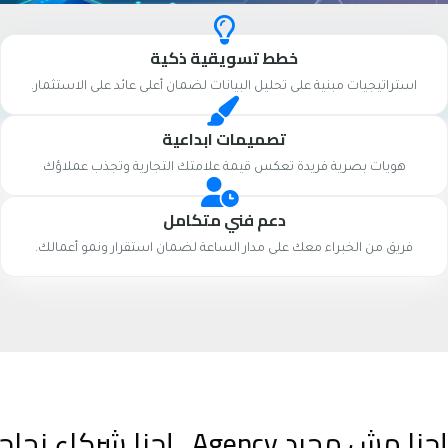
خطط تسويقية ذكية
استراتيجيات مبنية على تحليل البيانات لضمان أعلى عائد على الاستثمار.
تصميمات ابداعية
هويات بصرية فريدة تعكس قيمة علامتك التجارية وتجذب عملاؤك
دعم فني متكامل
فريق من الخبراء معك على مدار الساعة لضمان استقرار ونمو أعمالك.
إحنا مش مجرد Agency.. إحنا شركاء نجاحك الرقمي