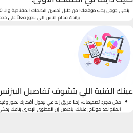
براندك قدام الناس اللي بتدور فعلاً على خدم
عينك الفنية اللي بتشوف تفاصيل البيزنس
مش مجرد تصميمات، إحنا فريق إبداعي بيحول أفكارك لصور وفيدي
المنتج لحد مونتاج إعلانك، بنضمن إن المحتوى البصري بتاعك يحك