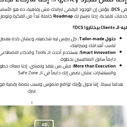
في
DCS
، بنؤمن إن الوجود الرقمي لبراندك مش رفاهية، ده هو الأس
خدمات تقليدية، إحنا بنرسم لك
Roadmap
كاملة تبدأ من الفكرة وتوصل 
ليه الـ Clients بيختاروا DCS؟
حلول Tailor-made:
كل بيزنس ليه شخصيته، وعشان كدة بنفصل
تناسب أهدافك وميزانيتك.
Smart Innovation:
بنستخدم أحدث الـ Tools والذ
دايماً سابق المنافسين بخطوة.
More than Execution:
مش بس بننفذ ونمشي، إحنا معاك خطوة 
والاستشارات عشان نضمن إنك دايماً في الـ Safe Zone.
هدفنا بسيط.. إننا نحول رؤيتك لواقع ملموس ونسيب بصمة رقمية ق
غيرك
+