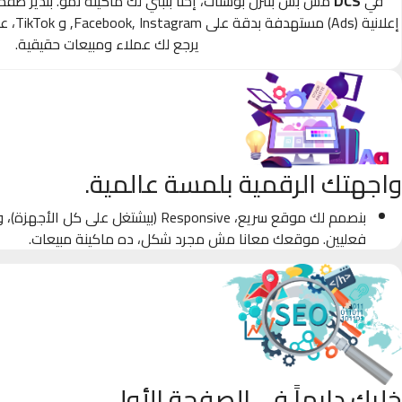
في
DCS
مش بس بننزل بوستات، إحنا بنبني لك ماكينة نمو. بندير صف
إعلانية
يرجع لك عملاء ومبيعات حقيقية.
واجهتك الرقمية بلمسة عالمية.
بنصمم لك موقع سريع، Responsive (بيشتغل على كل
فعليين. موقعك معانا مش مجرد شكل، ده ماكينة مبيعات.
خليك دايماً في الصفحة الأولى.