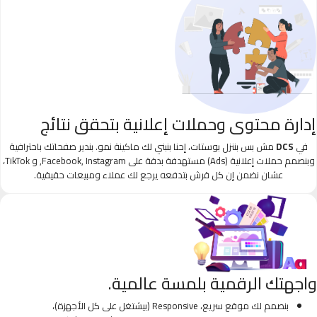
إدارة محتوى وحملات إعلانية بتحقق نتائج
في
DCS
مش بس بننزل بوستات، إحنا بنبني لك ماكينة نمو. بندير صفحاتك باحترافية
وبنصمم حملات إعلانية (Ads) مستهدفة بدقة على Facebook, Instagram, و TikTok،
عشان نضمن إن كل قرش بتدفعه يرجع لك عملاء ومبيعات حقيقية.
واجهتك الرقمية بلمسة عالمية.
بنصمم لك موقع سريع، Responsive (بيشتغل على كل الأجهزة)،