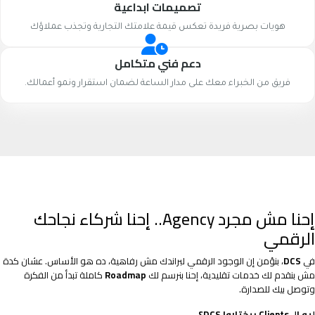
تصميمات ابداعية
هويات بصرية فريدة تعكس قيمة علامتك التجارية وتجذب عملاؤك
دعم فني متكامل
فريق من الخبراء معك على مدار الساعة لضمان استقرار ونمو أعمالك.
إحنا مش مجرد Agency.. إحنا شركاء نجاحك
الرقمي
في
DCS
، بنؤمن إن الوجود الرقمي لبراندك مش رفاهية، ده هو الأساس. عشان كدة
مش بنقدم لك خدمات تقليدية، إحنا بنرسم لك
Roadmap
كاملة تبدأ من الفكرة
وتوصل بيك للصدارة.
ليه الـ Clients بيختاروا DCS؟