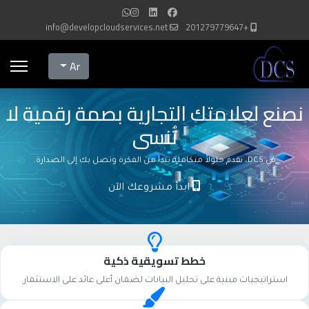
info@developcloudservices.net
+201279779647
Select your language
Ar
نصنع لعلامتك التجارية بصمة رقمية لا
تُنسى
في DCS، نقدم حلولاً متكاملة تبدأ من الفكرة وتصل بك إلى الصدارة.
ابدأ مشروعك الآن
خطط تسويقية ذكية
استراتيجيات مبنية على تحليل البيانات لضمان أعلى عائد على الاستثمار.