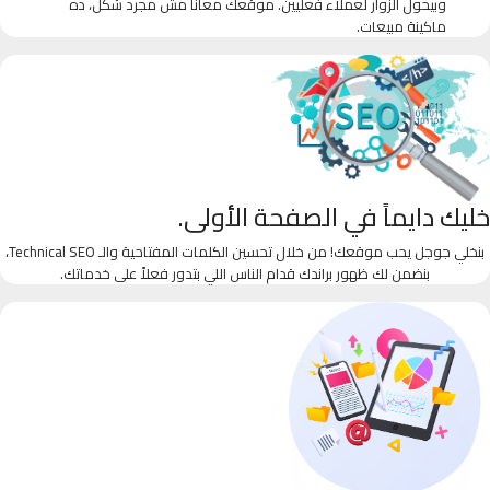
وبيحول الزوار لعملاء فعليين. موقعك معانا مش مجرد شكل، ده
ماكينة مبيعات.
خليك دايماً في الصفحة الأولى.
بنخلي جوجل يحب موقعك! من خلال تحسين الكلمات المفتاحية والـ Technical SEO،
بنضمن لك ظهور براندك قدام الناس اللي بتدور فعلاً على خدماتك.