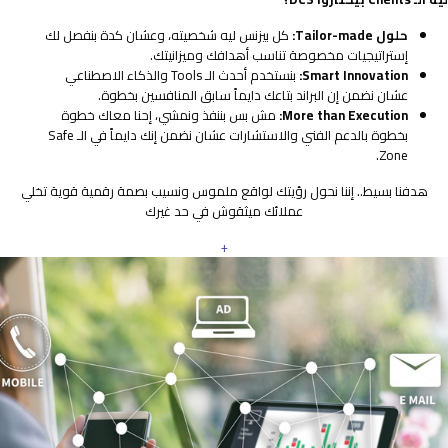
حلول Tailor-made:
كل بيزنس ليه شخصيته، وعشان كدة بنفصل لك
إستراتيجيات مخصوصة تناسب أهدافك وميزانيتك.
Smart Innovation:
بنستخدم أحدث الـ Tools والذكاء الاصطناعي
عشان نضمن إن البراند بتاعك دايماً سابق المنافسين بخطوة.
More than Execution:
مش بس بننفذ ونمشي، إحنا معاك خطوة
بخطوة بالدعم الفني والاستشارات عشان نضمن إنك دايماً في الـ Safe
Zone.
هدفنا بسيط.. إننا نحول رؤيتك لواقع ملموس ونسيب بصمة رقمية قوية تخلي
عملائك ميثقوش في حد غيرك
+