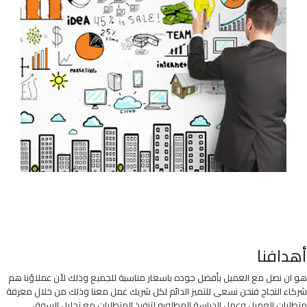
أهدافنا
هو ان نصل مع العميل بأفضل جوده باسعار مناسبة للجميع وذلك لأن عملاؤنا هم
شركاء النجاح فنحن نسعى للتميز الدائم لكل شريك عمل معنا وذلك من خلال معرفة
متطلبات العميل وعمل الدراسة المطلوبه لتنفيذ المتطلبات مع تحليل السوق