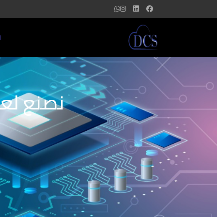
ا
نصنع لعل