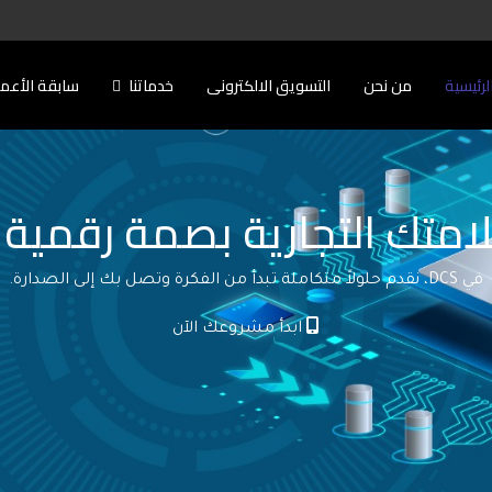
لرئيسية
من نحن
التسويق الالكترونى
خدماتنا
سابقة الأعم
امتك التجارية بصمة رقمية ل
في DCS، نقدم حلولاً متكاملة تبدأ من الفكرة وتصل بك إلى الصدارة.
ابدأ مشروعك الآن