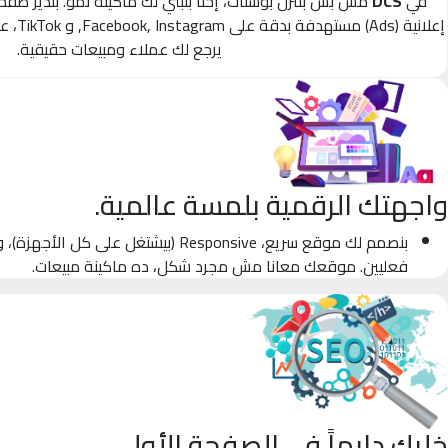
في
DCS
مش بس بننزل بوستات، إحنا بنبني لك ماكينة نمو. بندير صف
إعلانية
يرجع لك عملاء ومبيعات حقيقية.
واجهتك الرقمية بلمسة عالمية.
بنصمم لك موقع سريع، Responsive (بيشتغل على كل
فعليين. موقعك معانا مش مجرد شكل، ده ماكينة مبيعات.
خليك دايماً في الصفحة الأولى.