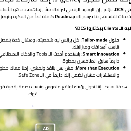
في
DCS
، بنؤمن إن الوجود الرقمي لبراندك مش رفاهية، ده هو الأس
خدمات تقليدية، إحنا بنرسم لك
Roadmap
كاملة تبدأ من الفكرة وتوصل 
ليه الـ Clients بيختاروا DCS؟
حلول Tailor-made:
كل بيزنس ليه شخصيته، وعشان كدة بنفصل
تناسب أهدافك وميزانيتك.
Smart Innovation:
بنستخدم أحدث الـ Tools والذ
دايماً سابق المنافسين بخطوة.
More than Execution:
مش بس بننفذ ونمشي، إحنا معاك خطوة 
والاستشارات عشان نضمن إنك دايماً في الـ Safe Zone.
هدفنا بسيط.. إننا نحول رؤيتك لواقع ملموس ونسيب بصمة رقمية ق
غيرك
+