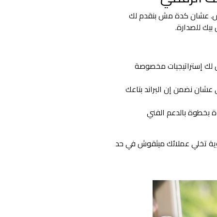
اس. عشان كدة مش بنقدم لك
بيك للصدارة.
 لك إستراتيجيات مخصوصة
كاء الاصطناعي عشان نضمن إن البراند بتاعك
بخطوة بالدعم الفني
وية تخلي عملائك ميثقوش في حد