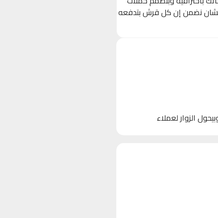
حاتك باحترافية وبنصمم حملات
 (Ads) مستهدفة بدقة على Facebook, Instagram, و TikTok، عشان نضمن إن كل قرش بتدفعه
 الأجهزة)، وبيحول الزوار لعملاء