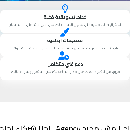
خطط تسويقية ذكية
استراتيجيات مبنية على تحليل البيانات لضمان أعلى عائد على الاستثمار.
تصميمات ابداعية
هويات بصرية فريدة تعكس قيمة علامتك التجارية وتجذب عملاؤك
دعم فني متكامل
فريق من الخبراء معك على مدار الساعة لضمان استقرار ونمو أعمالك.
إحنا مش مجرد Agency.. إحنا شركاء نجاحك الرقمي