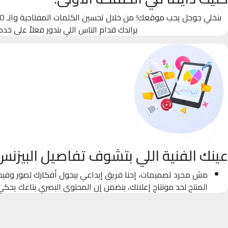
براندك قدام الناس اللي بتدور فعلاً على خدم
عينك الفنية اللي بتشوف تفاصيل البيزنس
مش مجرد تصميمات، إحنا فريق إبداعي بيحول أفكارك لصور وفيدي
المنتج لحد مونتاج إعلانك، بنضمن إن المحتوى البصري بتاعك يحك