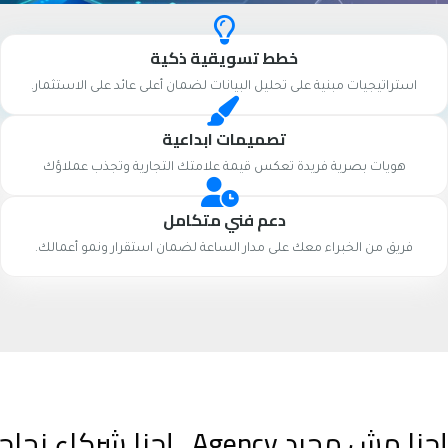
خطط تسويقية ذكية
استراتيجيات مبنية على تحليل البيانات لضمان أعلى عائد على الاستثمار.
تصميمات ابداعية
هويات بصرية فريدة تعكس قيمة علامتك التجارية وتجذب عملاؤك
دعم فني متكامل
فريق من الخبراء معك على مدار الساعة لضمان استقرار ونمو أعمالك.
إحنا مش مجرد Agency.. إحنا شركاء نجاحك الرقمي