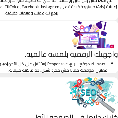
في
DCS
مش بس بننزل بوستات، إحنا بنبني لك ماكينة نمو. بندير صف
إعلانية
يرجع لك عملاء ومبيعات حقيقية.
واجهتك الرقمية بلمسة عالمية.
بنصمم لك موقع سريع، Responsive (بيشتغل على كل
فعليين. موقعك معانا مش مجرد شكل، ده ماكينة مبيعات.
خليك دايماً في الصفحة الأولى.