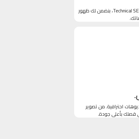
بنخلي جوجل يحب موقعك! من خلال تحسين الكلمات المفتاحية والـ Technical SEO، بنضمن لك ظهور
اتك.
.
وهات احترافية. من تصوير
ي قصتك بأعلى جودة.