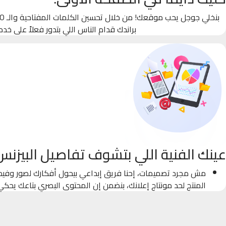
براندك قدام الناس اللي بتدور فعلاً على خدم
عينك الفنية اللي بتشوف تفاصيل البيزنس
مش مجرد تصميمات، إحنا فريق إبداعي بيحول أفكارك لصور وفيدي
المنتج لحد مونتاج إعلانك، بنضمن إن المحتوى البصري بتاعك يحك