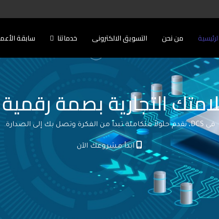
لرئيسية
من نحن
التسويق الالكترونى
خدماتنا
سابقة الأعم
امتك التجارية بصمة رقمية ل
في DCS، نقدم حلولاً متكاملة تبدأ من الفكرة وتصل بك إلى الصدارة.
ابدأ مشروعك الآن