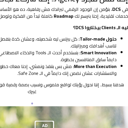
في
DCS
، بنؤمن إن الوجود الرقمي لبراندك مش رفاهية، ده هو الأس
خدمات تقليدية، إحنا بنرسم لك
Roadmap
كاملة تبدأ من الفكرة وتوصل 
ليه الـ Clients بيختاروا DCS؟
حلول Tailor-made:
كل بيزنس ليه شخصيته، وعشان كدة بنفصل
تناسب أهدافك وميزانيتك.
Smart Innovation:
بنستخدم أحدث الـ Tools والذ
دايماً سابق المنافسين بخطوة.
More than Execution:
مش بس بننفذ ونمشي، إحنا معاك خطوة 
والاستشارات عشان نضمن إنك دايماً في الـ Safe Zone.
هدفنا بسيط.. إننا نحول رؤيتك لواقع ملموس ونسيب بصمة رقمية ق
غيرك
+