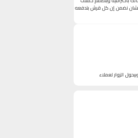
حاتك باحترافية وبنصمم حملات
 (Ads) مستهدفة بدقة على Facebook, Instagram, و TikTok، عشان نضمن إن كل قرش بتدفعه
 الأجهزة)، وبيحول الزوار لعملاء