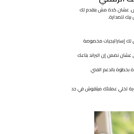
اس. عشان كدة مش بنقدم لك
بيك للصدارة.
 لك إستراتيجيات مخصوصة
كاء الاصطناعي عشان نضمن إن البراند بتاعك
بخطوة بالدعم الفني
وية تخلي عملائك ميثقوش في حد