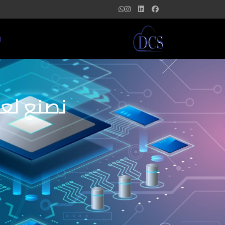
ا
نصنع لعل