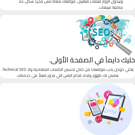
وبيحول الزوار لعملاء فعليين. موقعك معانا مش مجرد شكل، ده
ماكينة مبيعات.
خليك دايماً في الصفحة الأولى.
بنخلي جوجل يحب موقعك! من خلال تحسين الكلمات المفتاحية والـ Technical SEO،
بنضمن لك ظهور براندك قدام الناس اللي بتدور فعلاً على خدماتك.