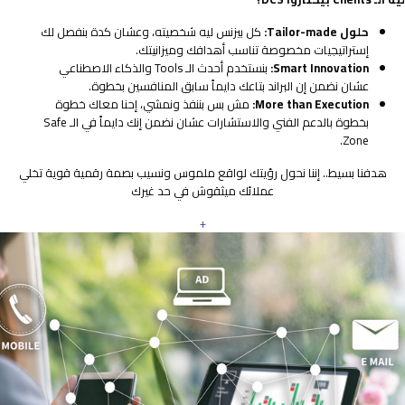
حلول Tailor-made:
كل بيزنس ليه شخصيته، وعشان كدة بنفصل لك
إستراتيجيات مخصوصة تناسب أهدافك وميزانيتك.
Smart Innovation:
بنستخدم أحدث الـ Tools والذكاء الاصطناعي
عشان نضمن إن البراند بتاعك دايماً سابق المنافسين بخطوة.
More than Execution:
مش بس بننفذ ونمشي، إحنا معاك خطوة
بخطوة بالدعم الفني والاستشارات عشان نضمن إنك دايماً في الـ Safe
Zone.
هدفنا بسيط.. إننا نحول رؤيتك لواقع ملموس ونسيب بصمة رقمية قوية تخلي
عملائك ميثقوش في حد غيرك
+