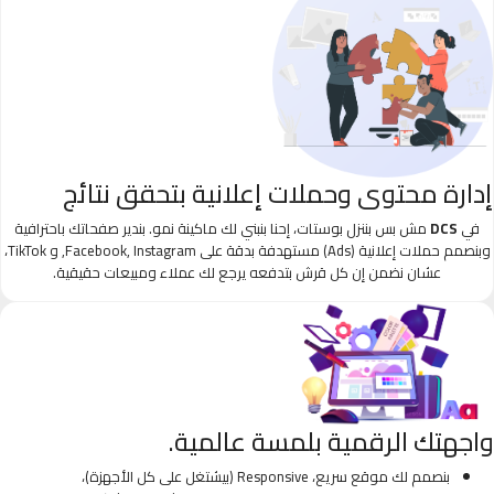
إدارة محتوى وحملات إعلانية بتحقق نتائج
في
DCS
مش بس بننزل بوستات، إحنا بنبني لك ماكينة نمو. بندير صفحاتك باحترافية
وبنصمم حملات إعلانية (Ads) مستهدفة بدقة على Facebook, Instagram, و TikTok،
عشان نضمن إن كل قرش بتدفعه يرجع لك عملاء ومبيعات حقيقية.
واجهتك الرقمية بلمسة عالمية.
بنصمم لك موقع سريع، Responsive (بيشتغل على كل الأجهزة)،