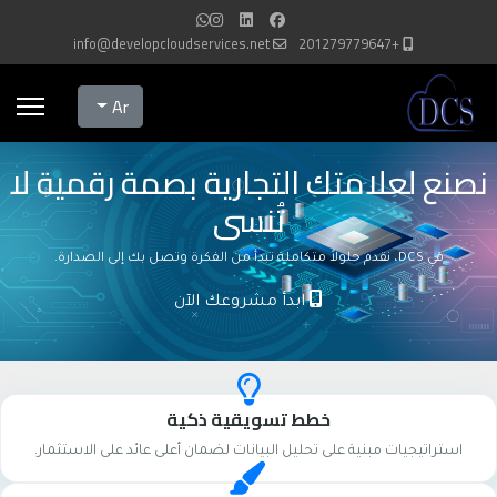
info@developcloudservices.net
+201279779647
Select your language
Ar
نصنع لعلامتك التجارية بصمة رقمية لا
تُنسى
في DCS، نقدم حلولاً متكاملة تبدأ من الفكرة وتصل بك إلى الصدارة.
ابدأ مشروعك الآن
خطط تسويقية ذكية
استراتيجيات مبنية على تحليل البيانات لضمان أعلى عائد على الاستثمار.