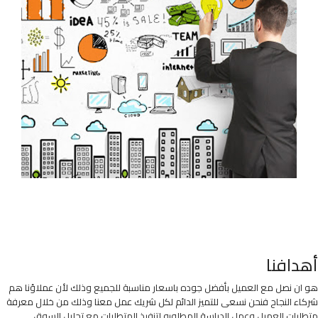
أهدافنا
هو ان نصل مع العميل بأفضل جوده باسعار مناسبة للجميع وذلك لأن عملاؤنا هم
شركاء النجاح فنحن نسعى للتميز الدائم لكل شريك عمل معنا وذلك من خلال معرفة
متطلبات العميل وعمل الدراسة المطلوبه لتنفيذ المتطلبات مع تحليل السوق