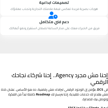
تصميمات ابداعية
هويات بصرية فريدة تعكس قيمة علامتك التجارية وتجذب عملاؤك
دعم فني متكامل
فريق من الخبراء معك على مدار الساعة لضمان استقرار ونمو أعمالك.
إحنا مش مجرد Agency.. إحنا شركاء نجاحك
الرقمي
في
DCS
، بنؤمن إن الوجود الرقمي لبراندك مش رفاهية، ده هو الأساس. عشان كدة
مش بنقدم لك خدمات تقليدية، إحنا بنرسم لك
Roadmap
كاملة تبدأ من الفكرة
وتوصل بيك للصدارة.
ليه الـ Clients بيختاروا DCS؟