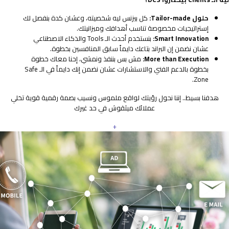
حلول Tailor-made:
كل بيزنس ليه شخصيته، وعشان كدة بنفصل لك
إستراتيجيات مخصوصة تناسب أهدافك وميزانيتك.
Smart Innovation:
بنستخدم أحدث الـ Tools والذكاء الاصطناعي
عشان نضمن إن البراند بتاعك دايماً سابق المنافسين بخطوة.
More than Execution:
مش بس بننفذ ونمشي، إحنا معاك خطوة
بخطوة بالدعم الفني والاستشارات عشان نضمن إنك دايماً في الـ Safe
Zone.
هدفنا بسيط.. إننا نحول رؤيتك لواقع ملموس ونسيب بصمة رقمية قوية تخلي
عملائك ميثقوش في حد غيرك
+