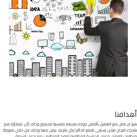
أهدافنا
هو ان نصل مع العميل بأفضل جوده باسعار مناسبة للجميع وذلك لأن عملاؤنا هم
شركاء النجاح فنحن نسعى للتميز الدائم لكل شريك عمل معنا وذلك من خلال معرفة
متطلبات العميل وعمل الدراسة المطلوبه لتنفيذ المتطلبات مع تحليل السوق