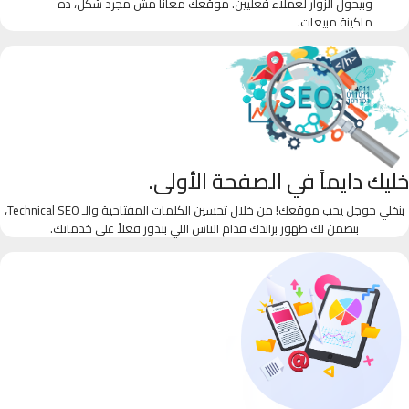
وبيحول الزوار لعملاء فعليين. موقعك معانا مش مجرد شكل، ده
ماكينة مبيعات.
خليك دايماً في الصفحة الأولى.
بنخلي جوجل يحب موقعك! من خلال تحسين الكلمات المفتاحية والـ Technical SEO،
بنضمن لك ظهور براندك قدام الناس اللي بتدور فعلاً على خدماتك.