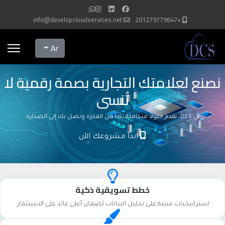
info@developcloudservices.net
+201279779647
Select your language
Ar
نصنع لعلامتك التجارية بصمة رقمية لا
تُنسى
في DCS، نقدم حلولاً متكاملة تبدأ من الفكرة وتصل بك إلى الصدارة.
ابدأ مشروعك الآن
خطط تسويقية ذكية
استراتيجيات مبنية على تحليل البيانات لضمان أعلى عائد على الاستثمار.