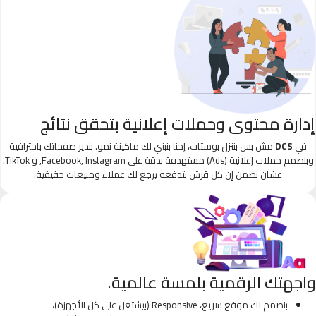
إدارة محتوى وحملات إعلانية بتحقق نتائج
في
DCS
مش بس بننزل بوستات، إحنا بنبني لك ماكينة نمو. بندير صفحاتك باحترافية
وبنصمم حملات إعلانية (Ads) مستهدفة بدقة على Facebook, Instagram, و TikTok،
عشان نضمن إن كل قرش بتدفعه يرجع لك عملاء ومبيعات حقيقية.
واجهتك الرقمية بلمسة عالمية.
بنصمم لك موقع سريع، Responsive (بيشتغل على كل الأجهزة)،