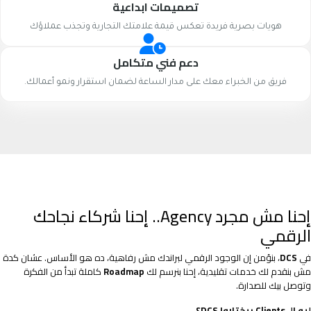
تصميمات ابداعية
هويات بصرية فريدة تعكس قيمة علامتك التجارية وتجذب عملاؤك
دعم فني متكامل
فريق من الخبراء معك على مدار الساعة لضمان استقرار ونمو أعمالك.
إحنا مش مجرد Agency.. إحنا شركاء نجاحك
الرقمي
في
DCS
، بنؤمن إن الوجود الرقمي لبراندك مش رفاهية، ده هو الأساس. عشان كدة
مش بنقدم لك خدمات تقليدية، إحنا بنرسم لك
Roadmap
كاملة تبدأ من الفكرة
وتوصل بيك للصدارة.
ليه الـ Clients بيختاروا DCS؟