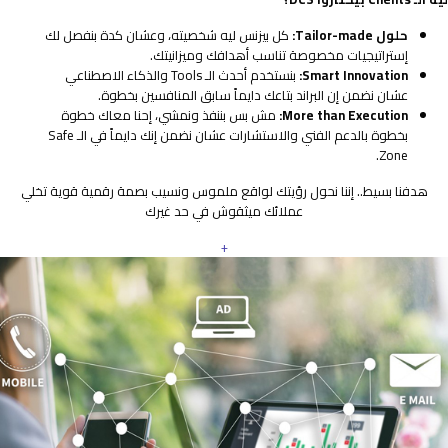
حلول Tailor-made:
كل بيزنس ليه شخصيته، وعشان كدة بنفصل لك
إستراتيجيات مخصوصة تناسب أهدافك وميزانيتك.
Smart Innovation:
بنستخدم أحدث الـ Tools والذكاء الاصطناعي
عشان نضمن إن البراند بتاعك دايماً سابق المنافسين بخطوة.
More than Execution:
مش بس بننفذ ونمشي، إحنا معاك خطوة
بخطوة بالدعم الفني والاستشارات عشان نضمن إنك دايماً في الـ Safe
Zone.
هدفنا بسيط.. إننا نحول رؤيتك لواقع ملموس ونسيب بصمة رقمية قوية تخلي
عملائك ميثقوش في حد غيرك
+