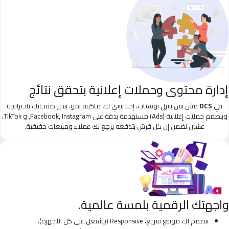
إدارة محتوى وحملات إعلانية بتحقق نتائج
في
DCS
مش بس بننزل بوستات، إحنا بنبني لك ماكينة نمو. بندير صفحاتك باحترافية
وبنصمم حملات إعلانية (Ads) مستهدفة بدقة على Facebook, Instagram, و TikTok،
عشان نضمن إن كل قرش بتدفعه يرجع لك عملاء ومبيعات حقيقية.
واجهتك الرقمية بلمسة عالمية.
بنصمم لك موقع سريع، Responsive (بيشتغل على كل الأجهزة)،