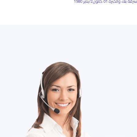
سرقة بنك والخبرة
01 كانون2/يناير 1980