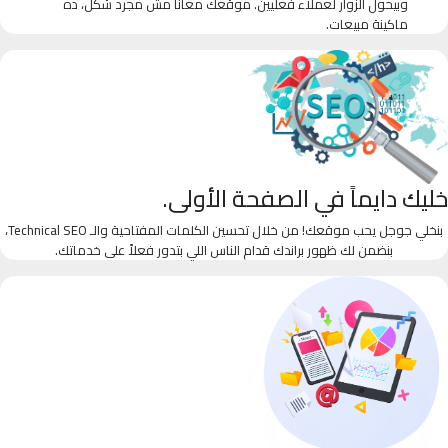
وبيحول الزوار لعملاء فعليين. موقعك معانا مش مجرد شكل، ده
ماكينة مبيعات.
خليك دايماً في الصفحة الأولى.
بنخلي جوجل يحب موقعك! من خلال تحسين الكلمات المفتاحية والـ Technical SEO،
بنضمن لك ظهور براندك قدام الناس اللي بتدور فعلاً على خدماتك.