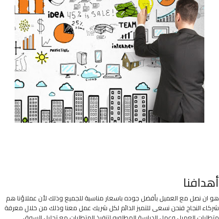
أهدافنا
هو ان نصل مع العميل بأفضل جوده باسعار مناسبة للجميع وذلك لأن عملاؤنا هم
شركاء النجاح فنحن نسعى للتميز الدائم لكل شريك عمل معنا وذلك من خلال معرفة
متطلبات العميل وعمل الدراسة المطلوبه لتنفيذ المتطلبات مع تحليل السوق