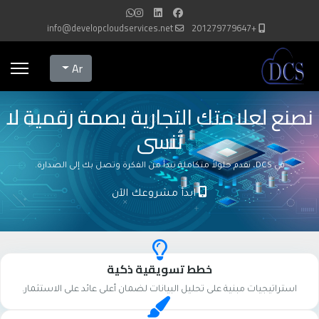
info@developcloudservices.net
+201279779647
Select your language
Ar
نصنع لعلامتك التجارية بصمة رقمية لا
تُنسى
في DCS، نقدم حلولاً متكاملة تبدأ من الفكرة وتصل بك إلى الصدارة.
ابدأ مشروعك الآن
خطط تسويقية ذكية
استراتيجيات مبنية على تحليل البيانات لضمان أعلى عائد على الاستثمار.