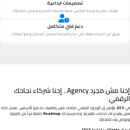
تصميمات ابداعية
هويات بصرية فريدة تعكس قيمة علامتك التجارية وتجذب عملاؤك
دعم فني متكامل
فريق من الخبراء معك على مدار الساعة لضمان استقرار ونمو أعمالك.
إحنا مش مجرد Agency.. إحنا شركاء نجاحك
الرقمي
في
DCS
، بنؤمن إن الوجود الرقمي لبراندك مش رفاهية، ده هو الأساس. عشان كدة
مش بنقدم لك خدمات تقليدية، إحنا بنرسم لك
Roadmap
كاملة تبدأ من الفكرة
وتوصل بيك للصدارة.
ليه الـ Clients بيختاروا DCS؟