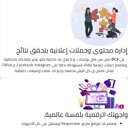
إدارة محتوى وحملات إعلانية بتحقق نتائج
في
DCS
مش بس بننزل بوستات، إحنا بنبني لك ماكينة نمو. بندير صفحاتك باحترافية
وبنصمم حملات إعلانية (Ads) مستهدفة بدقة على Facebook, Instagram, و TikTok،
عشان نضمن إن كل قرش بتدفعه يرجع لك عملاء ومبيعات حقيقية.
واجهتك الرقمية بلمسة عالمية.
بنصمم لك موقع سريع، Responsive (بيشتغل على كل الأجهزة)،