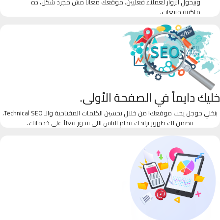
وبيحول الزوار لعملاء فعليين. موقعك معانا مش مجرد شكل، ده
ماكينة مبيعات.
خليك دايماً في الصفحة الأولى.
بنخلي جوجل يحب موقعك! من خلال تحسين الكلمات المفتاحية والـ Technical SEO،
بنضمن لك ظهور براندك قدام الناس اللي بتدور فعلاً على خدماتك.