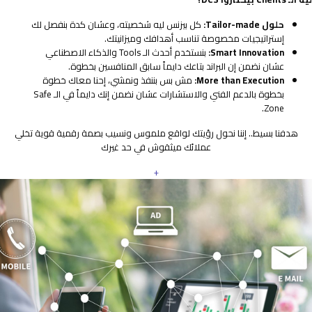
حلول Tailor-made:
كل بيزنس ليه شخصيته، وعشان كدة بنفصل لك
إستراتيجيات مخصوصة تناسب أهدافك وميزانيتك.
Smart Innovation:
بنستخدم أحدث الـ Tools والذكاء الاصطناعي
عشان نضمن إن البراند بتاعك دايماً سابق المنافسين بخطوة.
More than Execution:
مش بس بننفذ ونمشي، إحنا معاك خطوة
بخطوة بالدعم الفني والاستشارات عشان نضمن إنك دايماً في الـ Safe
Zone.
هدفنا بسيط.. إننا نحول رؤيتك لواقع ملموس ونسيب بصمة رقمية قوية تخلي
عملائك ميثقوش في حد غيرك
+