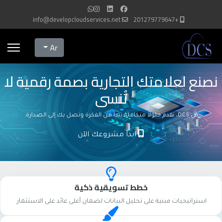
info@developcloudservices.net
+201279779647
Select your language
Ar
نصنع لعلامتك التجارية بصمة رقمية لا
تُنسى
في DCS، نقدم حلولاً متكاملة تبدأ من الفكرة وتصل بك إلى الصدارة.
ابدأ مشروعك الآن
خطط تسويقية ذكية
استراتيجيات مبنية على تحليل البيانات لضمان أعلى عائد على الاستثمار.