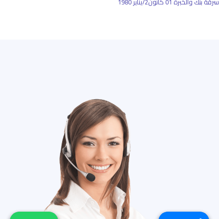
سرقة بنك والخبرة
01 كانون2/يناير 1980