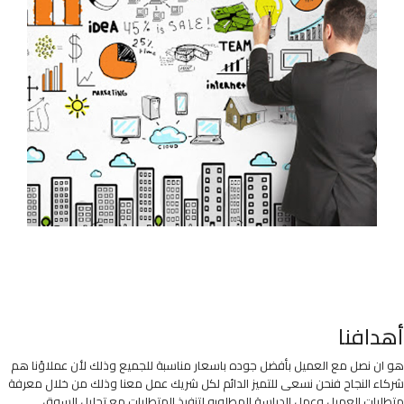
أهدافنا
هو ان نصل مع العميل بأفضل جوده باسعار مناسبة للجميع وذلك لأن عملاؤنا هم
شركاء النجاح فنحن نسعى للتميز الدائم لكل شريك عمل معنا وذلك من خلال معرفة
متطلبات العميل وعمل الدراسة المطلوبه لتنفيذ المتطلبات مع تحليل السوق