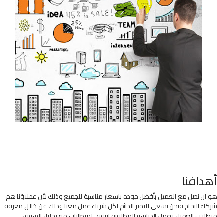
أهدافنا
هو ان نصل مع العميل بأفضل جوده باسعار مناسبة للجميع وذلك لأن عملاؤنا هم
شركاء النجاح فنحن نسعى للتميز الدائم لكل شريك عمل معنا وذلك من خلال معرفة
متطلبات العميل وعمل الدراسة المطلوبه لتنفيذ المتطلبات مع تحليل السوق