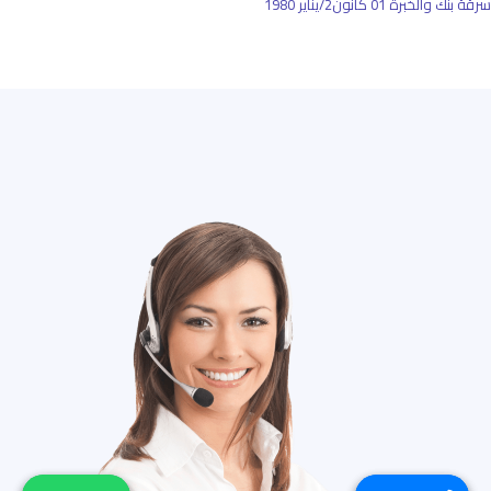
سرقة بنك والخبرة
01 كانون2/يناير 1980