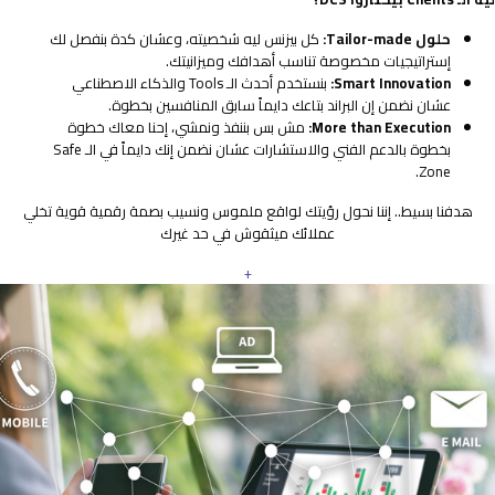
حلول Tailor-made:
كل بيزنس ليه شخصيته، وعشان كدة بنفصل لك
إستراتيجيات مخصوصة تناسب أهدافك وميزانيتك.
Smart Innovation:
بنستخدم أحدث الـ Tools والذكاء الاصطناعي
عشان نضمن إن البراند بتاعك دايماً سابق المنافسين بخطوة.
More than Execution:
مش بس بننفذ ونمشي، إحنا معاك خطوة
بخطوة بالدعم الفني والاستشارات عشان نضمن إنك دايماً في الـ Safe
Zone.
هدفنا بسيط.. إننا نحول رؤيتك لواقع ملموس ونسيب بصمة رقمية قوية تخلي
عملائك ميثقوش في حد غيرك
+