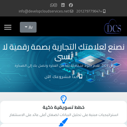
info@developcloudservices.net
+201279779647
Select your language
Ar
نصنع لعلامتك التجارية بصمة رقمية لا
تُنسى
في DCS، نقدم حلولاً متكاملة تبدأ من الفكرة وتصل بك إلى الصدارة.
ابدأ مشروعك الآن
خطط تسويقية ذكية
استراتيجيات مبنية على تحليل البيانات لضمان أعلى عائد على الاستثمار.