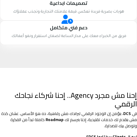
تصميمات ابداعية
هويات بصرية فريدة تعكس قيمة علامتك التجارية وتجذب عملاؤك
دعم فني متكامل
فريق من الخبراء معك على مدار الساعة لضمان استقرار ونمو أعمالك.
إحنا مش مجرد Agency.. إحنا شركاء نجاحك
الرقمي
في
DCS
، بنؤمن إن الوجود الرقمي لبراندك مش رفاهية، ده هو الأساس. عشان كدة
مش بنقدم لك خدمات تقليدية، إحنا بنرسم لك
Roadmap
كاملة تبدأ من الفكرة
وتوصل بيك للصدارة.
ليه الـ Clients بيختاروا DCS؟