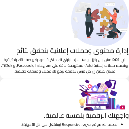
إدارة محتوى وحملات إعلانية بتحقق نتائج
في
DCS
مش بس بننزل بوستات، إحنا بنبني لك ماكينة نمو. بندير صفحاتك باحترافية
وبنصمم حملات إعلانية (Ads) مستهدفة بدقة على Facebook, Instagram, و TikTok،
عشان نضمن إن كل قرش بتدفعه يرجع لك عملاء ومبيعات حقيقية.
واجهتك الرقمية بلمسة عالمية.
بنصمم لك موقع سريع، Responsive (بيشتغل على كل الأجهزة)،