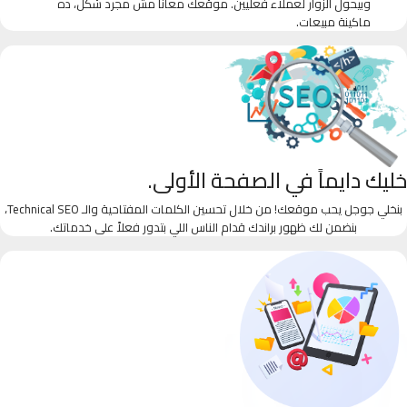
وبيحول الزوار لعملاء فعليين. موقعك معانا مش مجرد شكل، ده
ماكينة مبيعات.
خليك دايماً في الصفحة الأولى.
بنخلي جوجل يحب موقعك! من خلال تحسين الكلمات المفتاحية والـ Technical SEO،
بنضمن لك ظهور براندك قدام الناس اللي بتدور فعلاً على خدماتك.