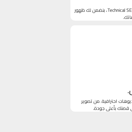
بنخلي جوجل يحب موقعك! من خلال تحسين الكلمات المفتاحية والـ Technical SEO، بنضمن لك ظهور
اتك.
.
وهات احترافية. من تصوير
ي قصتك بأعلى جودة.