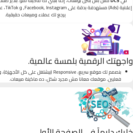
في
DCS
مش بس بننزل بوستات، إحنا بنبني لك ماكينة نمو. بندير صف
إعلانية
يرجع لك عملاء ومبيعات حقيقية.
واجهتك الرقمية بلمسة عالمية.
بنصمم لك موقع سريع، Responsive (بيشتغل على كل
فعليين. موقعك معانا مش مجرد شكل، ده ماكينة مبيعات.
خليك دايماً في الصفحة الأولى.