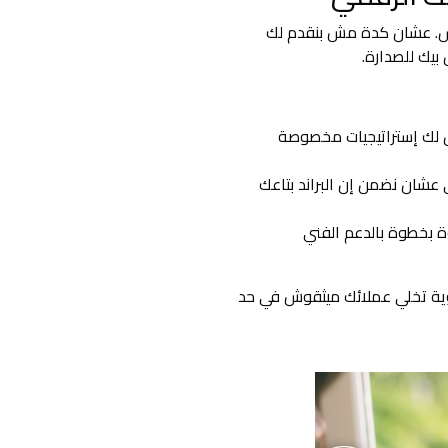
اس. عشان كدة مش بنقدم لك
بيك للصدارة.
 لك إستراتيجيات مخصوصة
كاء الاصطناعي عشان نضمن إن البراند بتاعك
بخطوة بالدعم الفني
وية تخلي عملائك ميثقوش في حد