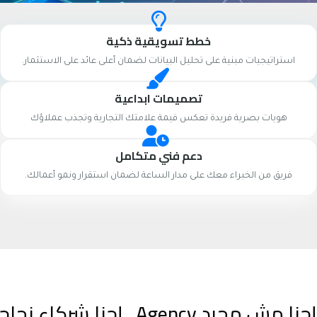
خطط تسويقية ذكية
استراتيجيات مبنية على تحليل البيانات لضمان أعلى عائد على الاستثمار.
تصميمات ابداعية
هويات بصرية فريدة تعكس قيمة علامتك التجارية وتجذب عملاؤك
دعم فني متكامل
فريق من الخبراء معك على مدار الساعة لضمان استقرار ونمو أعمالك.
إحنا مش مجرد Agency.. إحنا شركاء نجاحك الرقمي