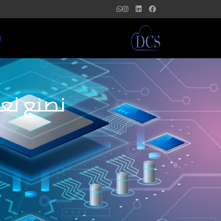
ا
نصنع لعل