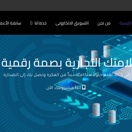
لرئيسية
من نحن
التسويق الالكترونى
خدماتنا
سابقة الأعم
امتك التجارية بصمة رقمية ل
في DCS، نقدم حلولاً متكاملة تبدأ من الفكرة وتصل بك إلى الصدارة.
ابدأ مشروعك الآن