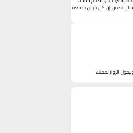
حاتك باحترافية وبنصمم حملات
 (Ads) مستهدفة بدقة على Facebook, Instagram, و TikTok، عشان نضمن إن كل قرش بتدفعه
 الأجهزة)، وبيحول الزوار لعملاء