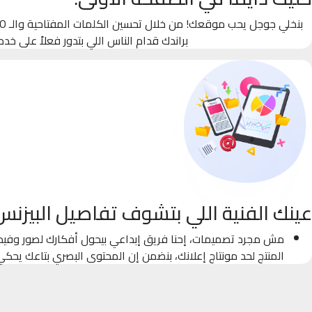
براندك قدام الناس اللي بتدور فعلاً على خدم
عينك الفنية اللي بتشوف تفاصيل البيزنس
مش مجرد تصميمات، إحنا فريق إبداعي بيحول أفكارك لصور وفيدي
المنتج لحد مونتاج إعلانك، بنضمن إن المحتوى البصري بتاعك يحك