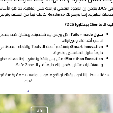
في
DCS
، بنؤمن إن الوجود الرقمي لبراندك مش رفاهية، ده هو الأس
خدمات تقليدية، إحنا بنرسم لك
Roadmap
كاملة تبدأ من الفكرة وتوصل 
ليه الـ Clients بيختاروا DCS؟
حلول Tailor-made:
كل بيزنس ليه شخصيته، وعشان كدة بنفصل
تناسب أهدافك وميزانيتك.
Smart Innovation:
بنستخدم أحدث الـ Tools والذ
دايماً سابق المنافسين بخطوة.
More than Execution:
مش بس بننفذ ونمشي، إحنا معاك خطوة 
والاستشارات عشان نضمن إنك دايماً في الـ Safe Zone.
هدفنا بسيط.. إننا نحول رؤيتك لواقع ملموس ونسيب بصمة رقمية ق
غيرك
+