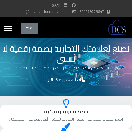
info@developcloudservices.net
+201279779647
Select your language
Ar
نصنع لعلامتك التجارية بصمة رقمية لا
تُنسى
في DCS، نقدم حلولاً متكاملة تبدأ من الفكرة وتصل بك إلى الصدارة.
ابدأ مشروعك الآن
خطط تسويقية ذكية
استراتيجيات مبنية على تحليل البيانات لضمان أعلى عائد على الاستثمار.