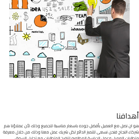
أهدافنا
هو ان نصل مع العميل بأفضل جوده باسعار مناسبة للجميع وذلك لأن عملاؤنا هم
شركاء النجاح فنحن نسعى للتميز الدائم لكل شريك عمل معنا وذلك من خلال معرفة
متطلبات العميل وعمل الدراسة المطلوبه لتنفيذ المتطلبات مع تحليل السوق