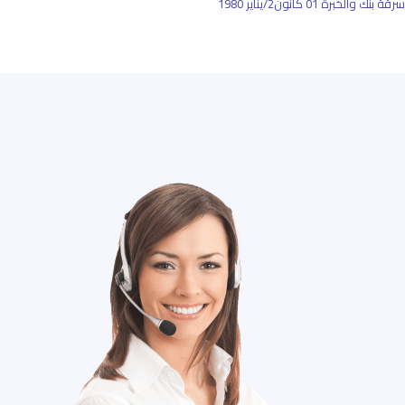
سرقة بنك والخبرة
01 كانون2/يناير 1980