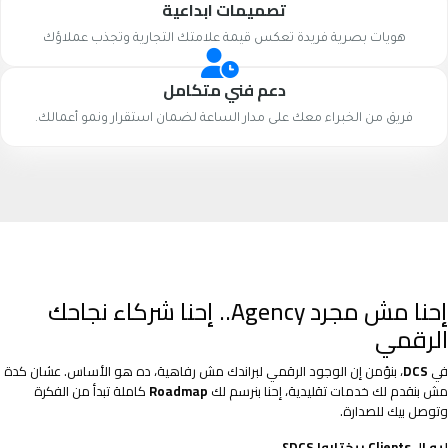
تصميمات ابداعية
هويات بصرية فريدة تعكس قيمة علامتك التجارية وتجذب عملاؤك
دعم فني متكامل
فريق من الخبراء معك على مدار الساعة لضمان استقرار ونمو أعمالك.
إحنا مش مجرد Agency.. إحنا شركاء نجاحك
الرقمي
في
DCS
، بنؤمن إن الوجود الرقمي لبراندك مش رفاهية، ده هو الأساس. عشان كدة
مش بنقدم لك خدمات تقليدية، إحنا بنرسم لك
Roadmap
كاملة تبدأ من الفكرة
وتوصل بيك للصدارة.
ليه الـ Clients بيختاروا DCS؟