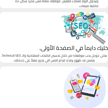
وبيحول الزوار لعملاء فعليين. موقعك معانا مش مجرد شكل، ده
ماكينة مبيعات.
خليك دايماً في الصفحة الأولى.
بنخلي جوجل يحب موقعك! من خلال تحسين الكلمات المفتاحية والـ Technical SEO،
بنضمن لك ظهور براندك قدام الناس اللي بتدور فعلاً على خدماتك.