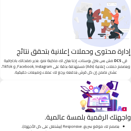
إدارة محتوى وحملات إعلانية بتحقق نتائج
في
DCS
مش بس بننزل بوستات، إحنا بنبني لك ماكينة نمو. بندير صفحاتك باحترافية
وبنصمم حملات إعلانية (Ads) مستهدفة بدقة على Facebook, Instagram, و TikTok،
عشان نضمن إن كل قرش بتدفعه يرجع لك عملاء ومبيعات حقيقية.
واجهتك الرقمية بلمسة عالمية.
بنصمم لك موقع سريع، Responsive (بيشتغل على كل الأجهزة)،