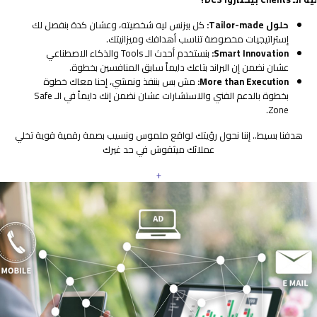
حلول Tailor-made:
كل بيزنس ليه شخصيته، وعشان كدة بنفصل لك
إستراتيجيات مخصوصة تناسب أهدافك وميزانيتك.
Smart Innovation:
بنستخدم أحدث الـ Tools والذكاء الاصطناعي
عشان نضمن إن البراند بتاعك دايماً سابق المنافسين بخطوة.
More than Execution:
مش بس بننفذ ونمشي، إحنا معاك خطوة
بخطوة بالدعم الفني والاستشارات عشان نضمن إنك دايماً في الـ Safe
Zone.
هدفنا بسيط.. إننا نحول رؤيتك لواقع ملموس ونسيب بصمة رقمية قوية تخلي
عملائك ميثقوش في حد غيرك
+