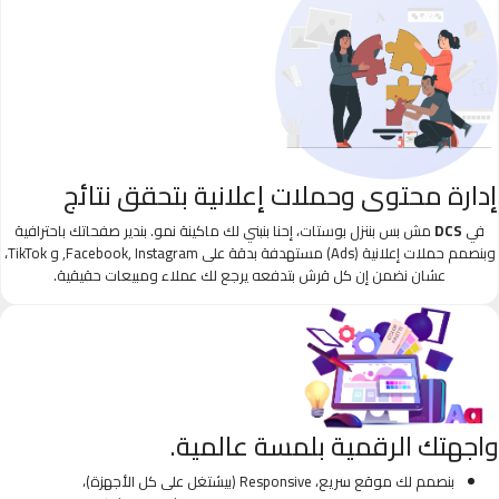
إدارة محتوى وحملات إعلانية بتحقق نتائج
في
DCS
مش بس بننزل بوستات، إحنا بنبني لك ماكينة نمو. بندير صفحاتك باحترافية
وبنصمم حملات إعلانية (Ads) مستهدفة بدقة على Facebook, Instagram, و TikTok،
عشان نضمن إن كل قرش بتدفعه يرجع لك عملاء ومبيعات حقيقية.
واجهتك الرقمية بلمسة عالمية.
بنصمم لك موقع سريع، Responsive (بيشتغل على كل الأجهزة)،