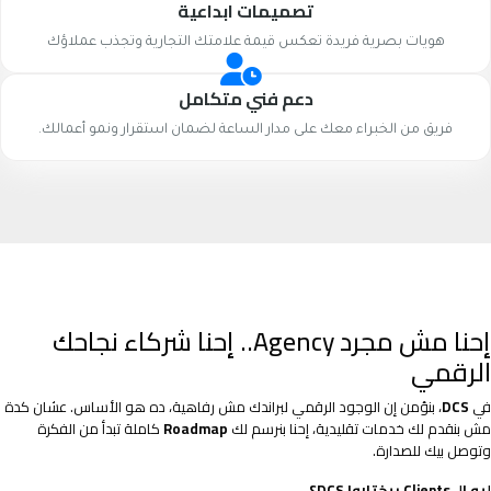
تصميمات ابداعية
هويات بصرية فريدة تعكس قيمة علامتك التجارية وتجذب عملاؤك
دعم فني متكامل
فريق من الخبراء معك على مدار الساعة لضمان استقرار ونمو أعمالك.
إحنا مش مجرد Agency.. إحنا شركاء نجاحك
الرقمي
في
DCS
، بنؤمن إن الوجود الرقمي لبراندك مش رفاهية، ده هو الأساس. عشان كدة
مش بنقدم لك خدمات تقليدية، إحنا بنرسم لك
Roadmap
كاملة تبدأ من الفكرة
وتوصل بيك للصدارة.
ليه الـ Clients بيختاروا DCS؟