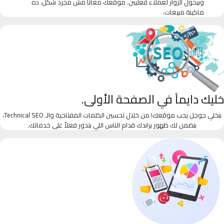
وبيحول الزوار لعملاء فعليين. موقعك معانا مش مجرد شكل، ده
ماكينة مبيعات.
خليك دايماً في الصفحة الأولى.
بنخلي جوجل يحب موقعك! من خلال تحسين الكلمات المفتاحية والـ Technical SEO،
بنضمن لك ظهور براندك قدام الناس اللي بتدور فعلاً على خدماتك.