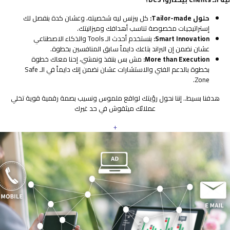
حلول Tailor-made:
كل بيزنس ليه شخصيته، وعشان كدة بنفصل لك
إستراتيجيات مخصوصة تناسب أهدافك وميزانيتك.
Smart Innovation:
بنستخدم أحدث الـ Tools والذكاء الاصطناعي
عشان نضمن إن البراند بتاعك دايماً سابق المنافسين بخطوة.
More than Execution:
مش بس بننفذ ونمشي، إحنا معاك خطوة
بخطوة بالدعم الفني والاستشارات عشان نضمن إنك دايماً في الـ Safe
Zone.
هدفنا بسيط.. إننا نحول رؤيتك لواقع ملموس ونسيب بصمة رقمية قوية تخلي
عملائك ميثقوش في حد غيرك
+