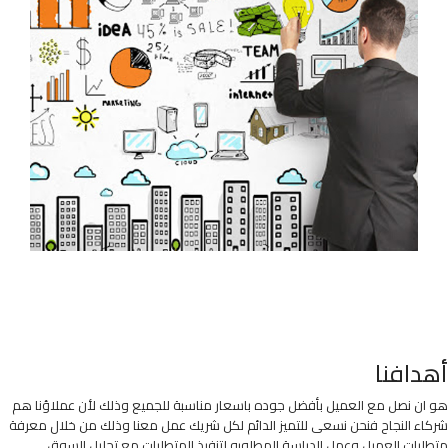
أهدافنا
هو ان نصل مع العميل بأفضل جوده باسعار مناسبة للجميع وذلك لأن عملاؤنا هم
شركاء النجاح فنحن نسعى للتميز الدائم لكل شريك عمل معنا وذلك من خلال معرفة
متطلبات العميل وعمل الدراسة المطلوبه لتنفيذ المتطلبات مع تحليل السوق