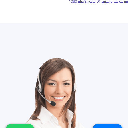
سرقة بنك والخبرة
01 كانون2/يناير 1980