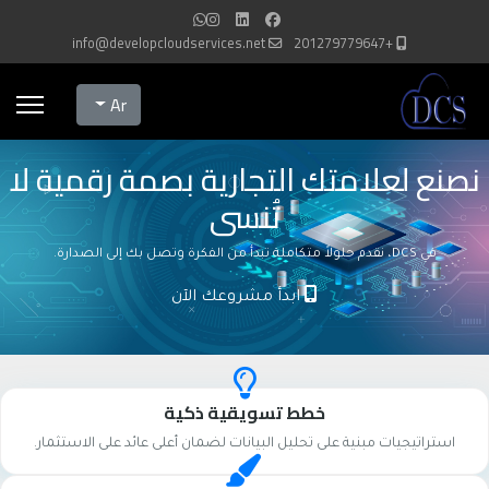
info@developcloudservices.net
+201279779647
Select your language
Ar
نصنع لعلامتك التجارية بصمة رقمية لا
تُنسى
في DCS، نقدم حلولاً متكاملة تبدأ من الفكرة وتصل بك إلى الصدارة.
ابدأ مشروعك الآن
خطط تسويقية ذكية
استراتيجيات مبنية على تحليل البيانات لضمان أعلى عائد على الاستثمار.