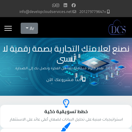
info@developcloudservices.net
+201279779647
Select your language
Ar
نصنع لعلامتك التجارية بصمة رقمية لا
تُنسى
في DCS، نقدم حلولاً متكاملة تبدأ من الفكرة وتصل بك إلى الصدارة.
ابدأ مشروعك الآن
خطط تسويقية ذكية
استراتيجيات مبنية على تحليل البيانات لضمان أعلى عائد على الاستثمار.