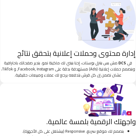
إدارة محتوى وحملات إعلانية بتحقق نتائج
في
DCS
مش بس بننزل بوستات، إحنا بنبني لك ماكينة نمو. بندير صفحاتك باحترافية
وبنصمم حملات إعلانية (Ads) مستهدفة بدقة على Facebook, Instagram, و TikTok،
عشان نضمن إن كل قرش بتدفعه يرجع لك عملاء ومبيعات حقيقية.
واجهتك الرقمية بلمسة عالمية.
بنصمم لك موقع سريع، Responsive (بيشتغل على كل الأجهزة)،