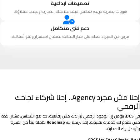
تصميمات ابداعية
هويات بصرية فريدة تعكس قيمة علامتك التجارية وتجذب عملاؤك
دعم فني متكامل
فريق من الخبراء معك على مدار الساعة لضمان استقرار ونمو أعمالك.
إحنا مش مجرد Agency.. إحنا شركاء نجاحك
الرقمي
في
DCS
، بنؤمن إن الوجود الرقمي لبراندك مش رفاهية، ده هو الأساس. عشان كدة
مش بنقدم لك خدمات تقليدية، إحنا بنرسم لك
Roadmap
كاملة تبدأ من الفكرة
وتوصل بيك للصدارة.
ليه الـ Clients بيختاروا DCS؟