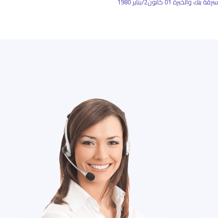
سرقة بنك والخبرة
01 كانون2/يناير 1980