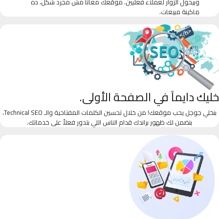
وبيحول الزوار لعملاء فعليين. موقعك معانا مش مجرد شكل، ده
ماكينة مبيعات.
خليك دايماً في الصفحة الأولى.
بنخلي جوجل يحب موقعك! من خلال تحسين الكلمات المفتاحية والـ Technical SEO،
بنضمن لك ظهور براندك قدام الناس اللي بتدور فعلاً على خدماتك.