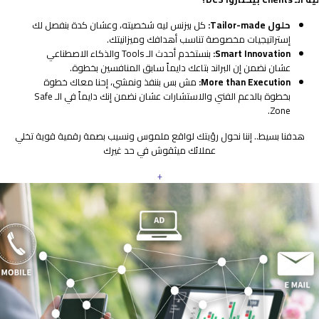
حلول Tailor-made:
كل بيزنس ليه شخصيته، وعشان كدة بنفصل لك
إستراتيجيات مخصوصة تناسب أهدافك وميزانيتك.
Smart Innovation:
بنستخدم أحدث الـ Tools والذكاء الاصطناعي
عشان نضمن إن البراند بتاعك دايماً سابق المنافسين بخطوة.
More than Execution:
مش بس بننفذ ونمشي، إحنا معاك خطوة
بخطوة بالدعم الفني والاستشارات عشان نضمن إنك دايماً في الـ Safe
Zone.
هدفنا بسيط.. إننا نحول رؤيتك لواقع ملموس ونسيب بصمة رقمية قوية تخلي
عملائك ميثقوش في حد غيرك
+