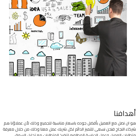
أهدافنا
هو ان نصل مع العميل بأفضل جوده باسعار مناسبة للجميع وذلك لأن عملاؤنا هم
شركاء النجاح فنحن نسعى للتميز الدائم لكل شريك عمل معنا وذلك من خلال معرفة
متطلبات العميل وعمل الدراسة المطلوبه لتنفيذ المتطلبات مع تحليل السوق