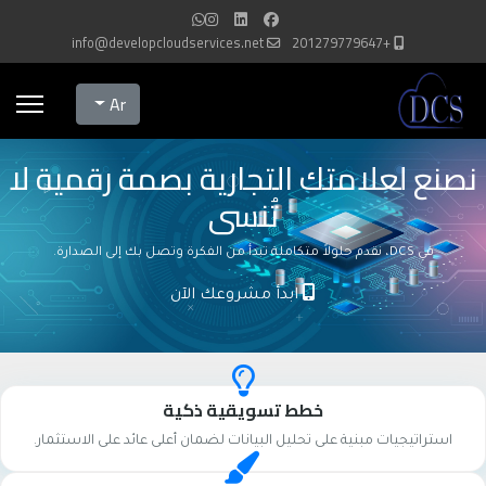
info@developcloudservices.net
+201279779647
Select your language
Ar
نصنع لعلامتك التجارية بصمة رقمية لا
تُنسى
في DCS، نقدم حلولاً متكاملة تبدأ من الفكرة وتصل بك إلى الصدارة.
ابدأ مشروعك الآن
خطط تسويقية ذكية
استراتيجيات مبنية على تحليل البيانات لضمان أعلى عائد على الاستثمار.