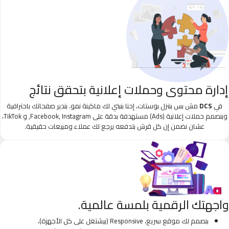
إدارة محتوى وحملات إعلانية بتحقق نتائج
في
DCS
مش بس بننزل بوستات، إحنا بنبني لك ماكينة نمو. بندير صفحاتك باحترافية
وبنصمم حملات إعلانية (Ads) مستهدفة بدقة على Facebook, Instagram, و TikTok،
عشان نضمن إن كل قرش بتدفعه يرجع لك عملاء ومبيعات حقيقية.
واجهتك الرقمية بلمسة عالمية.
بنصمم لك موقع سريع، Responsive (بيشتغل على كل الأجهزة)،