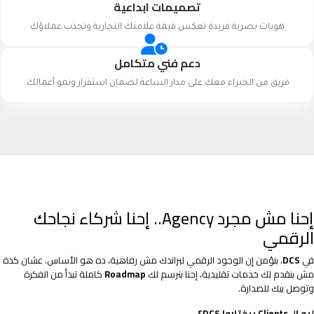
تصميمات ابداعية
هويات بصرية فريدة تعكس قيمة علامتك التجارية وتجذب عملاؤك
دعم فني متكامل
فريق من الخبراء معك على مدار الساعة لضمان استقرار ونمو أعمالك.
إحنا مش مجرد Agency.. إحنا شركاء نجاحك
الرقمي
في
DCS
، بنؤمن إن الوجود الرقمي لبراندك مش رفاهية، ده هو الأساس. عشان كدة
مش بنقدم لك خدمات تقليدية، إحنا بنرسم لك
Roadmap
كاملة تبدأ من الفكرة
وتوصل بيك للصدارة.
ليه الـ Clients بيختاروا DCS؟