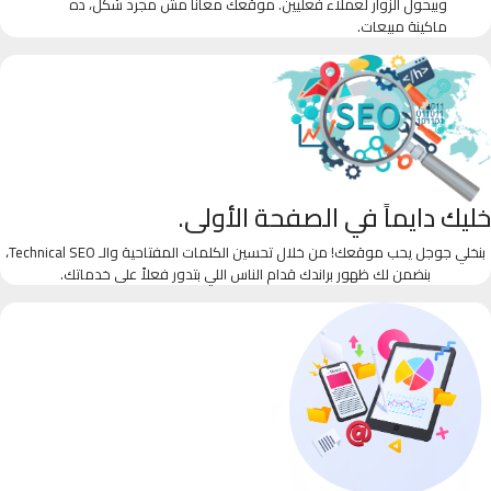
وبيحول الزوار لعملاء فعليين. موقعك معانا مش مجرد شكل، ده
ماكينة مبيعات.
خليك دايماً في الصفحة الأولى.
بنخلي جوجل يحب موقعك! من خلال تحسين الكلمات المفتاحية والـ Technical SEO،
بنضمن لك ظهور براندك قدام الناس اللي بتدور فعلاً على خدماتك.