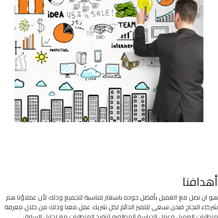
أهدافنا
هو ان نصل مع العميل بأفضل جوده باسعار مناسبة للجميع وذلك لأن عملاؤنا هم
شركاء النجاح فنحن نسعى للتميز الدائم لكل شريك عمل معنا وذلك من خلال معرفة
متطلبات العميل وعمل الدراسة المطلوبه لتنفيذ المتطلبات مع تحليل السوق