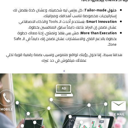
حلول Tailor-made:
كل بيزنس ليه شخصيته، وعشان كدة بنفصل لك
إستراتيجيات مخصوصة تناسب أهدافك وميزانيتك.
Smart Innovation:
بنستخدم أحدث الـ Tools والذكاء الاصطناعي
عشان نضمن إن البراند بتاعك دايماً سابق المنافسين بخطوة.
More than Execution:
مش بس بننفذ ونمشي، إحنا معاك خطوة
بخطوة بالدعم الفني والاستشارات عشان نضمن إنك دايماً في الـ Safe
Zone.
هدفنا بسيط.. إننا نحول رؤيتك لواقع ملموس ونسيب بصمة رقمية قوية تخلي
عملائك ميثقوش في حد غيرك
+