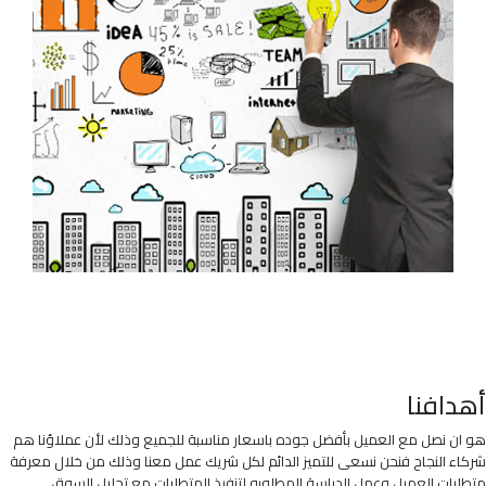
أهدافنا
هو ان نصل مع العميل بأفضل جوده باسعار مناسبة للجميع وذلك لأن عملاؤنا هم
شركاء النجاح فنحن نسعى للتميز الدائم لكل شريك عمل معنا وذلك من خلال معرفة
متطلبات العميل وعمل الدراسة المطلوبه لتنفيذ المتطلبات مع تحليل السوق