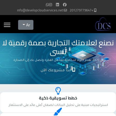
info@developcloudservices.net
+201279779647
Select your language
Ar
نصنع لعلامتك التجارية بصمة رقمية لا
تُنسى
في DCS، نقدم حلولاً متكاملة تبدأ من الفكرة وتصل بك إلى الصدارة.
ابدأ مشروعك الآن
خطط تسويقية ذكية
استراتيجيات مبنية على تحليل البيانات لضمان أعلى عائد على الاستثمار.