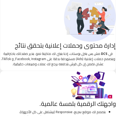
إدارة محتوى وحملات إعلانية بتحقق نتائج
في
DCS
مش بس بننزل بوستات، إحنا بنبني لك ماكينة نمو. بندير صفحاتك باحترافية
وبنصمم حملات إعلانية (Ads) مستهدفة بدقة على Facebook, Instagram, و TikTok،
عشان نضمن إن كل قرش بتدفعه يرجع لك عملاء ومبيعات حقيقية.
واجهتك الرقمية بلمسة عالمية.
بنصمم لك موقع سريع، Responsive (بيشتغل على كل الأجهزة)،