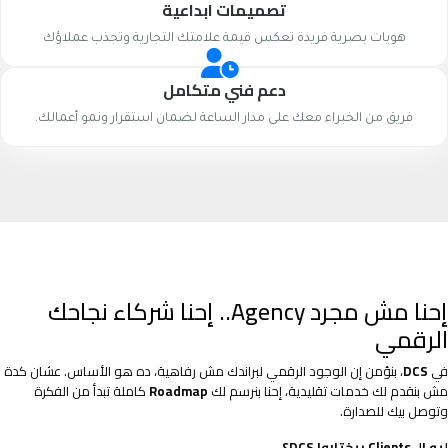
تصميمات ابداعية
هويات بصرية فريدة تعكس قيمة علامتك التجارية وتجذب عملاؤك
دعم فني متكامل
فريق من الخبراء معك على مدار الساعة لضمان استقرار ونمو أعمالك.
إحنا مش مجرد Agency.. إحنا شركاء نجاحك
الرقمي
في
DCS
، بنؤمن إن الوجود الرقمي لبراندك مش رفاهية، ده هو الأساس. عشان كدة
مش بنقدم لك خدمات تقليدية، إحنا بنرسم لك
Roadmap
كاملة تبدأ من الفكرة
وتوصل بيك للصدارة.
ليه الـ Clients بيختاروا DCS؟