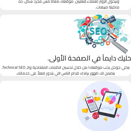
وبيحول الزوار لعملاء فعليين. موقعك معانا مش مجرد شكل، ده
ماكينة مبيعات.
خليك دايماً في الصفحة الأولى.
بنخلي جوجل يحب موقعك! من خلال تحسين الكلمات المفتاحية والـ Technical SEO،
بنضمن لك ظهور براندك قدام الناس اللي بتدور فعلاً على خدماتك.