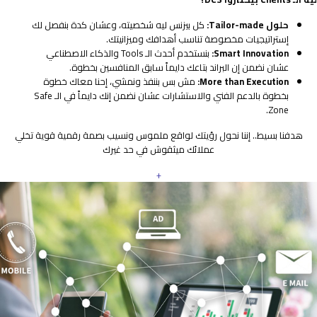
حلول Tailor-made:
كل بيزنس ليه شخصيته، وعشان كدة بنفصل لك
إستراتيجيات مخصوصة تناسب أهدافك وميزانيتك.
Smart Innovation:
بنستخدم أحدث الـ Tools والذكاء الاصطناعي
عشان نضمن إن البراند بتاعك دايماً سابق المنافسين بخطوة.
More than Execution:
مش بس بننفذ ونمشي، إحنا معاك خطوة
بخطوة بالدعم الفني والاستشارات عشان نضمن إنك دايماً في الـ Safe
Zone.
هدفنا بسيط.. إننا نحول رؤيتك لواقع ملموس ونسيب بصمة رقمية قوية تخلي
عملائك ميثقوش في حد غيرك
+