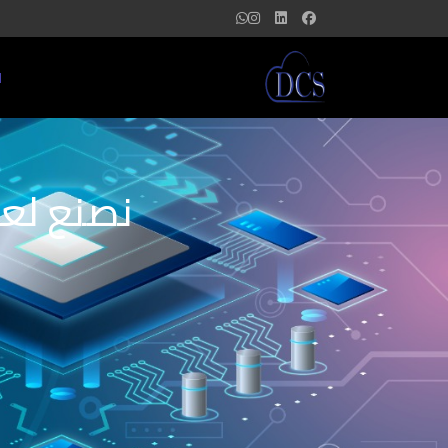
ا
نصنع لعل