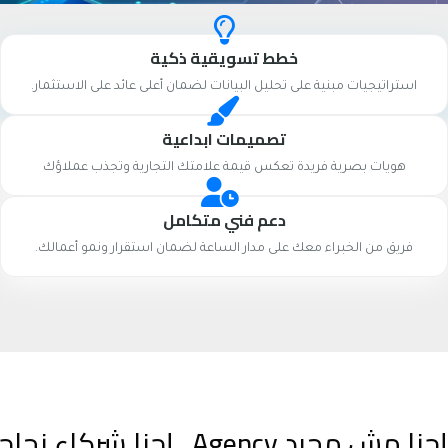
خطط تسويقية ذكية
استراتيجيات مبنية على تحليل البيانات لضمان أعلى عائد على الاستثمار.
تصميمات ابداعية
هويات بصرية فريدة تعكس قيمة علامتك التجارية وتجذب عملاؤك
دعم فني متكامل
فريق من الخبراء معك على مدار الساعة لضمان استقرار ونمو أعمالك.
إحنا مش مجرد Agency.. إحنا شركاء نجاحك الرقمي