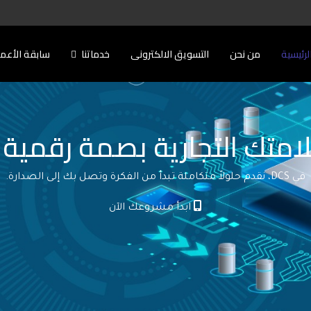
لرئيسية
من نحن
التسويق الالكترونى
خدماتنا
سابقة الأعم
امتك التجارية بصمة رقمية ل
في DCS، نقدم حلولاً متكاملة تبدأ من الفكرة وتصل بك إلى الصدارة.
ابدأ مشروعك الآن