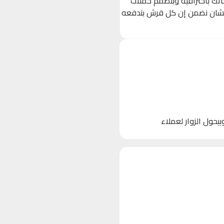
حاتك باحترافية وبنصمم حملات
 (Ads) مستهدفة بدقة على Facebook, Instagram, و TikTok، عشان نضمن إن كل قرش بتدفعه
 الأجهزة)، وبيحول الزوار لعملاء