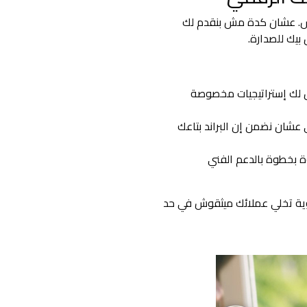
اس. عشان كدة مش بنقدم لك
بيك للصدارة.
 لك إستراتيجيات مخصوصة
كاء الاصطناعي عشان نضمن إن البراند بتاعك
بخطوة بالدعم الفني
وية تخلي عملائك ميثقوش في حد