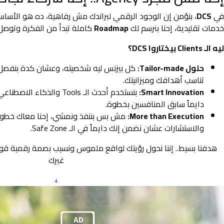
في
DCS
، بنؤمن إن الوجود الرقمي لبراندك مش رفاهية، ده هو الأس
خدمات تقليدية، إحنا بنرسم لك
Roadmap
كاملة تبدأ من الفكرة وتوصل 
ليه الـ Clients بيختاروا DCS؟
حلول Tailor-made:
كل بيزنس ليه شخصيته، وعشان كدة بنفصل
تناسب أهدافك وميزانيتك.
Smart Innovation:
بنستخدم أحدث الـ Tools والذ
دايماً سابق المنافسين بخطوة.
More than Execution:
مش بس بننفذ ونمشي، إحنا معاك خطوة 
والاستشارات عشان نضمن إنك دايماً في الـ Safe Zone.
هدفنا بسيط.. إننا نحول رؤيتك لواقع ملموس ونسيب بصمة رقمية ق
غيرك
+