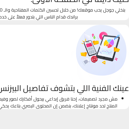
براندك قدام الناس اللي بتدور فعلاً على خدم
عينك الفنية اللي بتشوف تفاصيل البيزنس
مش مجرد تصميمات، إحنا فريق إبداعي بيحول أفكارك لصور وفيدي
المنتج لحد مونتاج إعلانك، بنضمن إن المحتوى البصري بتاعك يحك