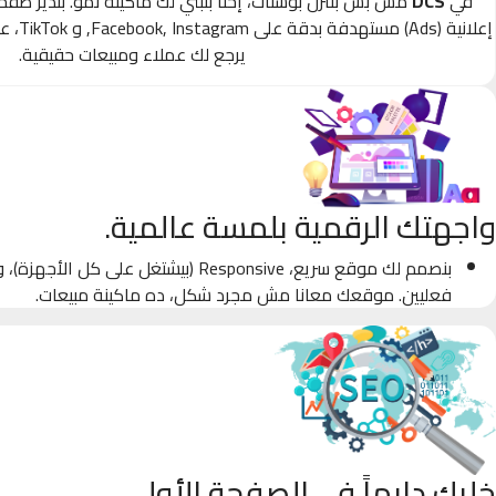
في
DCS
مش بس بننزل بوستات، إحنا بنبني لك ماكينة نمو. بندير صف
إعلانية
يرجع لك عملاء ومبيعات حقيقية.
واجهتك الرقمية بلمسة عالمية.
بنصمم لك موقع سريع، Responsive (بيشتغل على كل
فعليين. موقعك معانا مش مجرد شكل، ده ماكينة مبيعات.
خليك دايماً في الصفحة الأولى.