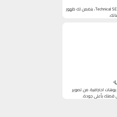
بنخلي جوجل يحب موقعك! من خلال تحسين الكلمات المفتاحية والـ Technical SEO، بنضمن لك ظهور
اتك.
.
وهات احترافية. من تصوير
ي قصتك بأعلى جودة.