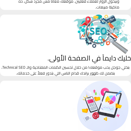
وبيحول الزوار لعملاء فعليين. موقعك معانا مش مجرد شكل، ده
ماكينة مبيعات.
خليك دايماً في الصفحة الأولى.
بنخلي جوجل يحب موقعك! من خلال تحسين الكلمات المفتاحية والـ Technical SEO،
بنضمن لك ظهور براندك قدام الناس اللي بتدور فعلاً على خدماتك.