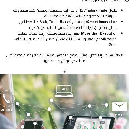
حلول Tailor-made:
كل بيزنس ليه شخصيته، وعشان كدة بنفصل لك
إستراتيجيات مخصوصة تناسب أهدافك وميزانيتك.
Smart Innovation:
بنستخدم أحدث الـ Tools والذكاء الاصطناعي
عشان نضمن إن البراند بتاعك دايماً سابق المنافسين بخطوة.
More than Execution:
مش بس بننفذ ونمشي، إحنا معاك خطوة
بخطوة بالدعم الفني والاستشارات عشان نضمن إنك دايماً في الـ Safe
Zone.
هدفنا بسيط.. إننا نحول رؤيتك لواقع ملموس ونسيب بصمة رقمية قوية تخلي
عملائك ميثقوش في حد غيرك
+