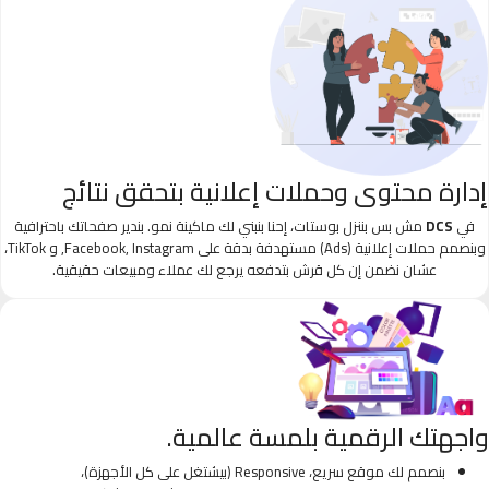
إدارة محتوى وحملات إعلانية بتحقق نتائج
في
DCS
مش بس بننزل بوستات، إحنا بنبني لك ماكينة نمو. بندير صفحاتك باحترافية
وبنصمم حملات إعلانية (Ads) مستهدفة بدقة على Facebook, Instagram, و TikTok،
عشان نضمن إن كل قرش بتدفعه يرجع لك عملاء ومبيعات حقيقية.
واجهتك الرقمية بلمسة عالمية.
بنصمم لك موقع سريع، Responsive (بيشتغل على كل الأجهزة)،