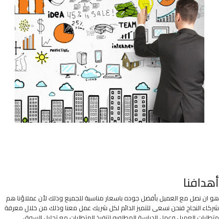
أهدافنا
هو ان نصل مع العميل بأفضل جوده باسعار مناسبة للجميع وذلك لأن عملاؤنا هم
شركاء النجاح فنحن نسعى للتميز الدائم لكل شريك عمل معنا وذلك من خلال معرفة
متطلبات العميل وعمل الدراسة المطلوبه لتنفيذ المتطلبات مع تحليل السوق