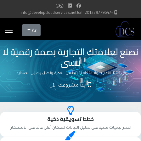
info@developcloudservices.net
+201279779647
Select your language
Ar
نصنع لعلامتك التجارية بصمة رقمية لا
تُنسى
في DCS، نقدم حلولاً متكاملة تبدأ من الفكرة وتصل بك إلى الصدارة.
ابدأ مشروعك الآن
خطط تسويقية ذكية
استراتيجيات مبنية على تحليل البيانات لضمان أعلى عائد على الاستثمار.