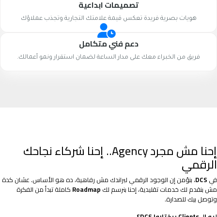
تصميمات ابداعية
هويات بصرية فريدة تعكس قيمة علامتك التجارية وتجذب عملاؤك
دعم فني متكامل
فريق من الخبراء معك على مدار الساعة لضمان استقرار ونمو أعمالك.
إحنا مش مجرد Agency.. إحنا شركاء نجاحك
الرقمي
في
DCS
، بنؤمن إن الوجود الرقمي لبراندك مش رفاهية، ده هو الأساس. عشان كدة
مش بنقدم لك خدمات تقليدية، إحنا بنرسم لك
Roadmap
كاملة تبدأ من الفكرة
وتوصل بيك للصدارة.
ليه الـ Clients بيختاروا DCS؟