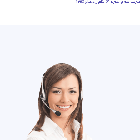
سرقة بنك والخبرة
01 كانون2/يناير 1980