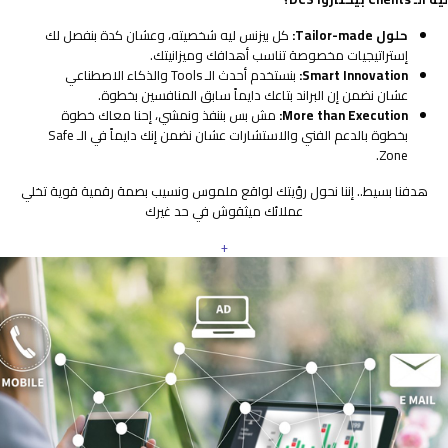
حلول Tailor-made:
كل بيزنس ليه شخصيته، وعشان كدة بنفصل لك
إستراتيجيات مخصوصة تناسب أهدافك وميزانيتك.
Smart Innovation:
بنستخدم أحدث الـ Tools والذكاء الاصطناعي
عشان نضمن إن البراند بتاعك دايماً سابق المنافسين بخطوة.
More than Execution:
مش بس بننفذ ونمشي، إحنا معاك خطوة
بخطوة بالدعم الفني والاستشارات عشان نضمن إنك دايماً في الـ Safe
Zone.
هدفنا بسيط.. إننا نحول رؤيتك لواقع ملموس ونسيب بصمة رقمية قوية تخلي
عملائك ميثقوش في حد غيرك
+