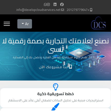
info@developcloudservices.net
+201279779647
Select your language
Ar
نصنع لعلامتك التجارية بصمة رقمية لا
تُنسى
في DCS، نقدم حلولاً متكاملة تبدأ من الفكرة وتصل بك إلى الصدارة.
ابدأ مشروعك الآن
خطط تسويقية ذكية
استراتيجيات مبنية على تحليل البيانات لضمان أعلى عائد على الاستثمار.