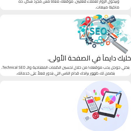
وبيحول الزوار لعملاء فعليين. موقعك معانا مش مجرد شكل، ده
ماكينة مبيعات.
خليك دايماً في الصفحة الأولى.
بنخلي جوجل يحب موقعك! من خلال تحسين الكلمات المفتاحية والـ Technical SEO،
بنضمن لك ظهور براندك قدام الناس اللي بتدور فعلاً على خدماتك.