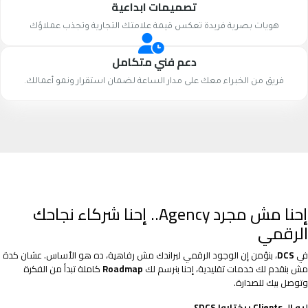
تصميمات ابداعية
هويات بصرية فريدة تعكس قيمة علامتك التجارية وتجذب عملاؤك
دعم فني متكامل
فريق من الخبراء معك على مدار الساعة لضمان استقرار ونمو أعمالك.
إحنا مش مجرد Agency.. إحنا شركاء نجاحك
الرقمي
في
DCS
، بنؤمن إن الوجود الرقمي لبراندك مش رفاهية، ده هو الأساس. عشان كدة
مش بنقدم لك خدمات تقليدية، إحنا بنرسم لك
Roadmap
كاملة تبدأ من الفكرة
وتوصل بيك للصدارة.
ليه الـ Clients بيختاروا DCS؟