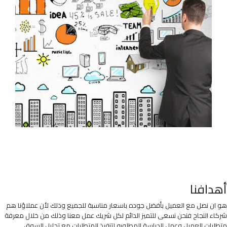
أهدافنا
هو ان نصل مع العميل بأفضل جوده باسعار مناسبة للجميع وذلك لأن عملاؤنا هم
شركاء النجاح فنحن نسعى للتميز الدائم لكل شريك عمل معنا وذلك من خلال معرفة
متطلبات العميل وعمل الدراسة المطلوبه لتنفيذ المتطلبات مع تحليل السوق