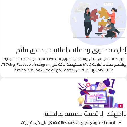
إدارة محتوى وحملات إعلانية بتحقق نتائج
في
DCS
مش بس بننزل بوستات، إحنا بنبني لك ماكينة نمو. بندير صفحاتك باحترافية
وبنصمم حملات إعلانية (Ads) مستهدفة بدقة على Facebook, Instagram, و TikTok،
عشان نضمن إن كل قرش بتدفعه يرجع لك عملاء ومبيعات حقيقية.
واجهتك الرقمية بلمسة عالمية.
بنصمم لك موقع سريع، Responsive (بيشتغل على كل الأجهزة)،