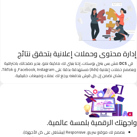
إدارة محتوى وحملات إعلانية بتحقق نتائج
في
DCS
مش بس بننزل بوستات، إحنا بنبني لك ماكينة نمو. بندير صفحاتك باحترافية
وبنصمم حملات إعلانية (Ads) مستهدفة بدقة على Facebook, Instagram, و TikTok،
عشان نضمن إن كل قرش بتدفعه يرجع لك عملاء ومبيعات حقيقية.
واجهتك الرقمية بلمسة عالمية.
بنصمم لك موقع سريع، Responsive (بيشتغل على كل الأجهزة)،