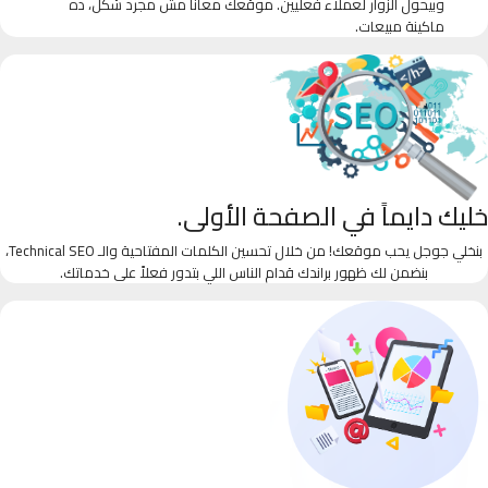
وبيحول الزوار لعملاء فعليين. موقعك معانا مش مجرد شكل، ده
ماكينة مبيعات.
خليك دايماً في الصفحة الأولى.
بنخلي جوجل يحب موقعك! من خلال تحسين الكلمات المفتاحية والـ Technical SEO،
بنضمن لك ظهور براندك قدام الناس اللي بتدور فعلاً على خدماتك.