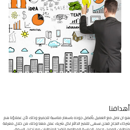
أهدافنا
هو ان نصل مع العميل بأفضل جوده باسعار مناسبة للجميع وذلك لأن عملاؤنا هم
شركاء النجاح فنحن نسعى للتميز الدائم لكل شريك عمل معنا وذلك من خلال معرفة
متطلبات العميل وعمل الدراسة المطلوبه لتنفيذ المتطلبات مع تحليل السوق