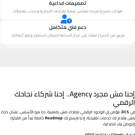
تصميمات ابداعية
هويات بصرية فريدة تعكس قيمة علامتك التجارية وتجذب عملاؤك
دعم فني متكامل
فريق من الخبراء معك على مدار الساعة لضمان استقرار ونمو أعمالك.
إحنا مش مجرد Agency.. إحنا شركاء نجاحك
الرقمي
في
DCS
، بنؤمن إن الوجود الرقمي لبراندك مش رفاهية، ده هو الأساس. عشان كدة
مش بنقدم لك خدمات تقليدية، إحنا بنرسم لك
Roadmap
كاملة تبدأ من الفكرة
وتوصل بيك للصدارة.
ليه الـ Clients بيختاروا DCS؟