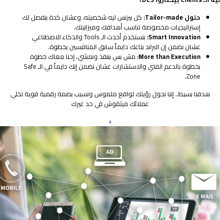
حلول Tailor-made:
كل بيزنس ليه شخصيته، وعشان كدة بنفصل لك
إستراتيجيات مخصوصة تناسب أهدافك وميزانيتك.
Smart Innovation:
بنستخدم أحدث الـ Tools والذكاء الاصطناعي
عشان نضمن إن البراند بتاعك دايماً سابق المنافسين بخطوة.
More than Execution:
مش بس بننفذ ونمشي، إحنا معاك خطوة
بخطوة بالدعم الفني والاستشارات عشان نضمن إنك دايماً في الـ Safe
Zone.
هدفنا بسيط.. إننا نحول رؤيتك لواقع ملموس ونسيب بصمة رقمية قوية تخلي
عملائك ميثقوش في حد غيرك
+