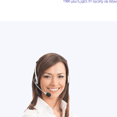
سرقة بنك والخبرة
01 كانون2/يناير 1980