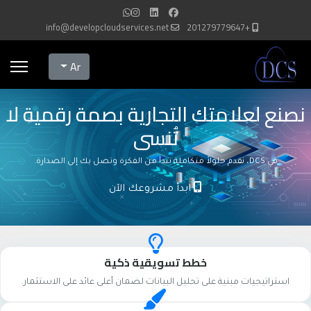
info@developcloudservices.net
+201279779647
Select your language
Ar
نصنع لعلامتك التجارية بصمة رقمية لا
تُنسى
في DCS، نقدم حلولاً متكاملة تبدأ من الفكرة وتصل بك إلى الصدارة.
ابدأ مشروعك الآن
خطط تسويقية ذكية
استراتيجيات مبنية على تحليل البيانات لضمان أعلى عائد على الاستثمار.