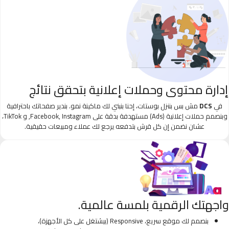
إدارة محتوى وحملات إعلانية بتحقق نتائج
في
DCS
مش بس بننزل بوستات، إحنا بنبني لك ماكينة نمو. بندير صفحاتك باحترافية
وبنصمم حملات إعلانية (Ads) مستهدفة بدقة على Facebook, Instagram, و TikTok،
عشان نضمن إن كل قرش بتدفعه يرجع لك عملاء ومبيعات حقيقية.
واجهتك الرقمية بلمسة عالمية.
بنصمم لك موقع سريع، Responsive (بيشتغل على كل الأجهزة)،