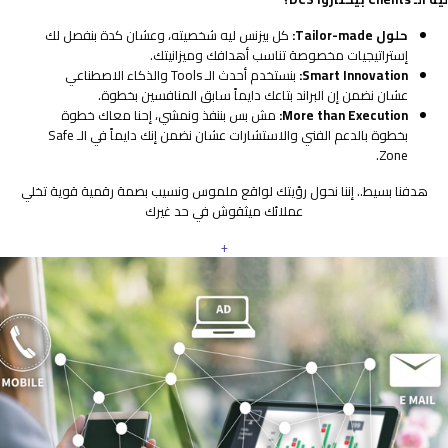
حلول Tailor-made:
كل بيزنس ليه شخصيته، وعشان كدة بنفصل لك
إستراتيجيات مخصوصة تناسب أهدافك وميزانيتك.
Smart Innovation:
بنستخدم أحدث الـ Tools والذكاء الاصطناعي
عشان نضمن إن البراند بتاعك دايماً سابق المنافسين بخطوة.
More than Execution:
مش بس بننفذ ونمشي، إحنا معاك خطوة
بخطوة بالدعم الفني والاستشارات عشان نضمن إنك دايماً في الـ Safe
Zone.
هدفنا بسيط.. إننا نحول رؤيتك لواقع ملموس ونسيب بصمة رقمية قوية تخلي
عملائك ميثقوش في حد غيرك
+