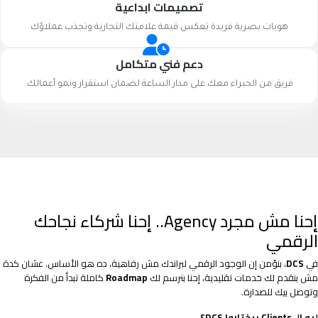
تصميمات ابداعية
هويات بصرية فريدة تعكس قيمة علامتك التجارية وتجذب عملاؤك
دعم فني متكامل
فريق من الخبراء معك على مدار الساعة لضمان استقرار ونمو أعمالك.
إحنا مش مجرد Agency.. إحنا شركاء نجاحك
الرقمي
في
DCS
، بنؤمن إن الوجود الرقمي لبراندك مش رفاهية، ده هو الأساس. عشان كدة
مش بنقدم لك خدمات تقليدية، إحنا بنرسم لك
Roadmap
كاملة تبدأ من الفكرة
وتوصل بيك للصدارة.
ليه الـ Clients بيختاروا DCS؟