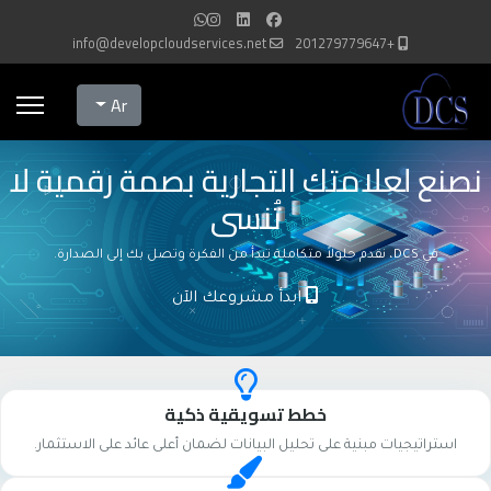
info@developcloudservices.net
+201279779647
Select your language
Ar
نصنع لعلامتك التجارية بصمة رقمية لا
تُنسى
في DCS، نقدم حلولاً متكاملة تبدأ من الفكرة وتصل بك إلى الصدارة.
ابدأ مشروعك الآن
خطط تسويقية ذكية
استراتيجيات مبنية على تحليل البيانات لضمان أعلى عائد على الاستثمار.