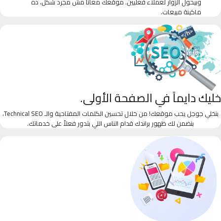
وبيحول الزوار لعملاء فعليين. موقعك معانا مش مجرد شكل، ده
ماكينة مبيعات.
خليك دايماً في الصفحة الأولى.
بنخلي جوجل يحب موقعك! من خلال تحسين الكلمات المفتاحية والـ Technical SEO،
بنضمن لك ظهور براندك قدام الناس اللي بتدور فعلاً على خدماتك.