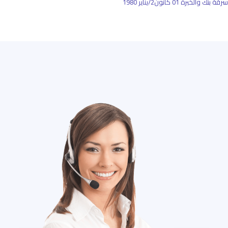
سرقة بنك والخبرة
01 كانون2/يناير 1980