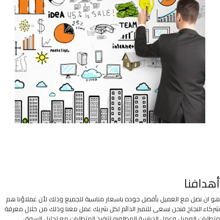
أهدافنا
هو ان نصل مع العميل بأفضل جوده باسعار مناسبة للجميع وذلك لأن عملاؤنا هم
شركاء النجاح فنحن نسعى للتميز الدائم لكل شريك عمل معنا وذلك من خلال معرفة
متطلبات العميل وعمل الدراسة المطلوبه لتنفيذ المتطلبات مع تحليل السوق