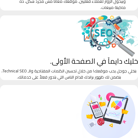
وبيحول الزوار لعملاء فعليين. موقعك معانا مش مجرد شكل، ده
ماكينة مبيعات.
خليك دايماً في الصفحة الأولى.
بنخلي جوجل يحب موقعك! من خلال تحسين الكلمات المفتاحية والـ Technical SEO،
بنضمن لك ظهور براندك قدام الناس اللي بتدور فعلاً على خدماتك.