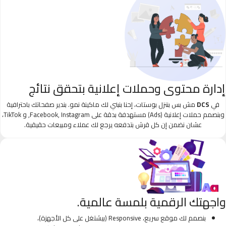
إدارة محتوى وحملات إعلانية بتحقق نتائج
في
DCS
مش بس بننزل بوستات، إحنا بنبني لك ماكينة نمو. بندير صفحاتك باحترافية
وبنصمم حملات إعلانية (Ads) مستهدفة بدقة على Facebook, Instagram, و TikTok،
عشان نضمن إن كل قرش بتدفعه يرجع لك عملاء ومبيعات حقيقية.
واجهتك الرقمية بلمسة عالمية.
بنصمم لك موقع سريع، Responsive (بيشتغل على كل الأجهزة)،