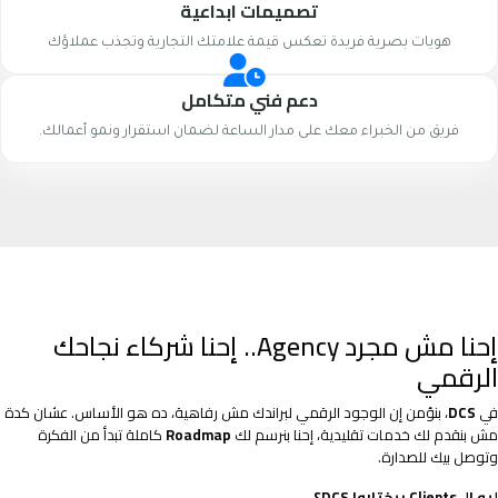
تصميمات ابداعية
هويات بصرية فريدة تعكس قيمة علامتك التجارية وتجذب عملاؤك
دعم فني متكامل
فريق من الخبراء معك على مدار الساعة لضمان استقرار ونمو أعمالك.
إحنا مش مجرد Agency.. إحنا شركاء نجاحك
الرقمي
في
DCS
، بنؤمن إن الوجود الرقمي لبراندك مش رفاهية، ده هو الأساس. عشان كدة
مش بنقدم لك خدمات تقليدية، إحنا بنرسم لك
Roadmap
كاملة تبدأ من الفكرة
وتوصل بيك للصدارة.
ليه الـ Clients بيختاروا DCS؟