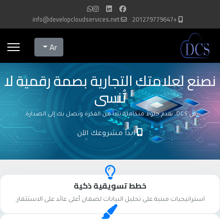
info@developcloudservices.net
+201279779647
Select your language
Ar
نصنع لعلامتك التجارية بصمة رقمية لا
تُنسى
في DCS، نقدم حلولاً متكاملة تبدأ من الفكرة وتصل بك إلى الصدارة.
ابدأ مشروعك الآن
خطط تسويقية ذكية
استراتيجيات مبنية على تحليل البيانات لضمان أعلى عائد على الاستثمار.