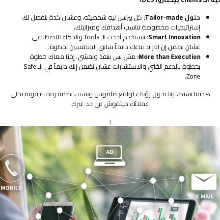
حلول Tailor-made:
كل بيزنس ليه شخصيته، وعشان كدة بنفصل لك
إستراتيجيات مخصوصة تناسب أهدافك وميزانيتك.
Smart Innovation:
بنستخدم أحدث الـ Tools والذكاء الاصطناعي
عشان نضمن إن البراند بتاعك دايماً سابق المنافسين بخطوة.
More than Execution:
مش بس بننفذ ونمشي، إحنا معاك خطوة
بخطوة بالدعم الفني والاستشارات عشان نضمن إنك دايماً في الـ Safe
Zone.
هدفنا بسيط.. إننا نحول رؤيتك لواقع ملموس ونسيب بصمة رقمية قوية تخلي
عملائك ميثقوش في حد غيرك
+