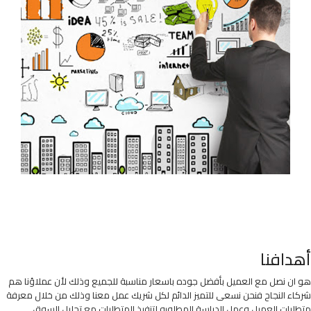
أهدافنا
هو ان نصل مع العميل بأفضل جوده باسعار مناسبة للجميع وذلك لأن عملاؤنا هم
شركاء النجاح فنحن نسعى للتميز الدائم لكل شريك عمل معنا وذلك من خلال معرفة
متطلبات العميل وعمل الدراسة المطلوبه لتنفيذ المتطلبات مع تحليل السوق