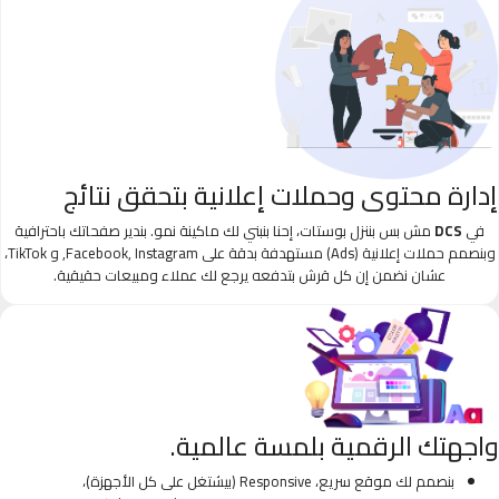
إدارة محتوى وحملات إعلانية بتحقق نتائج
في
DCS
مش بس بننزل بوستات، إحنا بنبني لك ماكينة نمو. بندير صفحاتك باحترافية
وبنصمم حملات إعلانية (Ads) مستهدفة بدقة على Facebook, Instagram, و TikTok،
عشان نضمن إن كل قرش بتدفعه يرجع لك عملاء ومبيعات حقيقية.
واجهتك الرقمية بلمسة عالمية.
بنصمم لك موقع سريع، Responsive (بيشتغل على كل الأجهزة)،