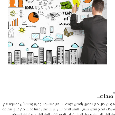
أهدافنا
هو ان نصل مع العميل بأفضل جوده باسعار مناسبة للجميع وذلك لأن عملاؤنا هم
شركاء النجاح فنحن نسعى للتميز الدائم لكل شريك عمل معنا وذلك من خلال معرفة
متطلبات العميل وعمل الدراسة المطلوبه لتنفيذ المتطلبات مع تحليل السوق