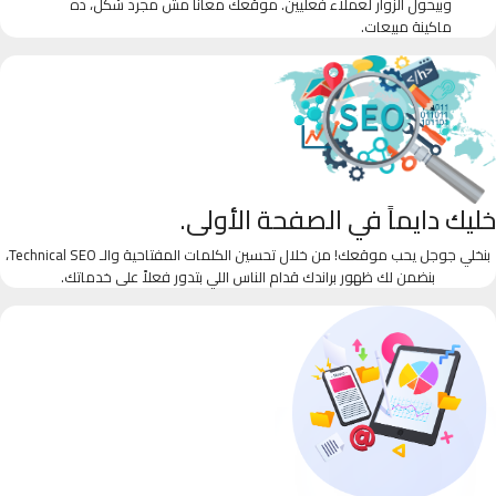
وبيحول الزوار لعملاء فعليين. موقعك معانا مش مجرد شكل، ده
ماكينة مبيعات.
خليك دايماً في الصفحة الأولى.
بنخلي جوجل يحب موقعك! من خلال تحسين الكلمات المفتاحية والـ Technical SEO،
بنضمن لك ظهور براندك قدام الناس اللي بتدور فعلاً على خدماتك.