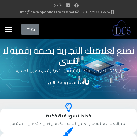
info@developcloudservices.net
+201279779647
Select your language
Ar
نصنع لعلامتك التجارية بصمة رقمية لا
تُنسى
في DCS، نقدم حلولاً متكاملة تبدأ من الفكرة وتصل بك إلى الصدارة.
ابدأ مشروعك الآن
خطط تسويقية ذكية
استراتيجيات مبنية على تحليل البيانات لضمان أعلى عائد على الاستثمار.