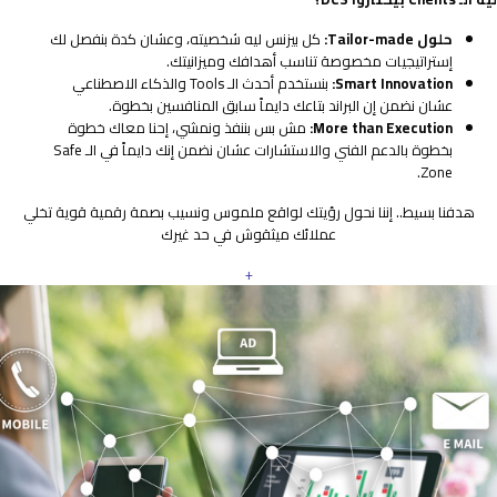
حلول Tailor-made:
كل بيزنس ليه شخصيته، وعشان كدة بنفصل لك
إستراتيجيات مخصوصة تناسب أهدافك وميزانيتك.
Smart Innovation:
بنستخدم أحدث الـ Tools والذكاء الاصطناعي
عشان نضمن إن البراند بتاعك دايماً سابق المنافسين بخطوة.
More than Execution:
مش بس بننفذ ونمشي، إحنا معاك خطوة
بخطوة بالدعم الفني والاستشارات عشان نضمن إنك دايماً في الـ Safe
Zone.
هدفنا بسيط.. إننا نحول رؤيتك لواقع ملموس ونسيب بصمة رقمية قوية تخلي
عملائك ميثقوش في حد غيرك
+