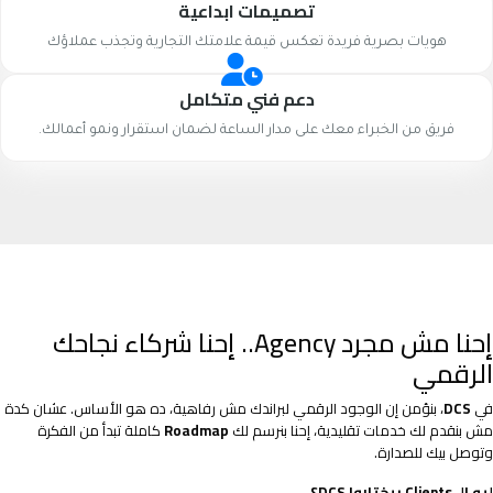
تصميمات ابداعية
هويات بصرية فريدة تعكس قيمة علامتك التجارية وتجذب عملاؤك
دعم فني متكامل
فريق من الخبراء معك على مدار الساعة لضمان استقرار ونمو أعمالك.
إحنا مش مجرد Agency.. إحنا شركاء نجاحك
الرقمي
في
DCS
، بنؤمن إن الوجود الرقمي لبراندك مش رفاهية، ده هو الأساس. عشان كدة
مش بنقدم لك خدمات تقليدية، إحنا بنرسم لك
Roadmap
كاملة تبدأ من الفكرة
وتوصل بيك للصدارة.
ليه الـ Clients بيختاروا DCS؟