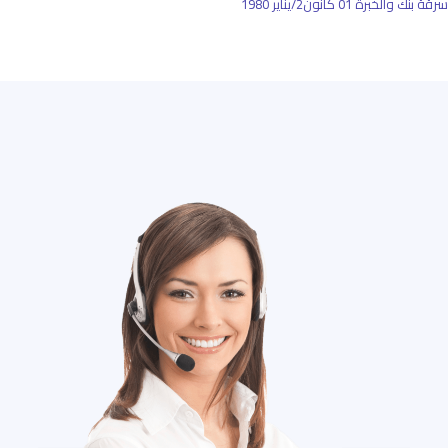
سرقة بنك والخبرة
01 كانون2/يناير 1980