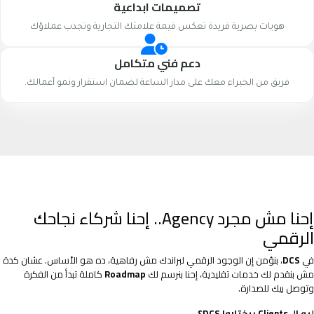
تصميمات ابداعية
هويات بصرية فريدة تعكس قيمة علامتك التجارية وتجذب عملاؤك
دعم فني متكامل
فريق من الخبراء معك على مدار الساعة لضمان استقرار ونمو أعمالك.
إحنا مش مجرد Agency.. إحنا شركاء نجاحك
الرقمي
في
DCS
، بنؤمن إن الوجود الرقمي لبراندك مش رفاهية، ده هو الأساس. عشان كدة
مش بنقدم لك خدمات تقليدية، إحنا بنرسم لك
Roadmap
كاملة تبدأ من الفكرة
وتوصل بيك للصدارة.
ليه الـ Clients بيختاروا DCS؟