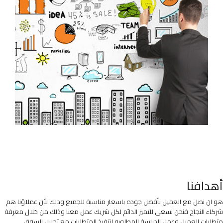
أهدافنا
هو ان نصل مع العميل بأفضل جوده باسعار مناسبة للجميع وذلك لأن عملاؤنا هم
شركاء النجاح فنحن نسعى للتميز الدائم لكل شريك عمل معنا وذلك من خلال معرفة
متطلبات العميل وعمل الدراسة المطلوبه لتنفيذ المتطلبات مع تحليل السوق