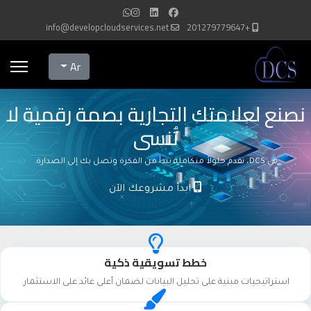
info@developcloudservices.net
+201279779647
Select your language
Ar
نصنع لعلامتك التجارية بصمة رقمية لا
تُنسى
في DCS، نقدم حلولاً متكاملة تبدأ من الفكرة وتصل بك إلى الصدارة.
ابدأ مشروعك الآن
خطط تسويقية ذكية
استراتيجيات مبنية على تحليل البيانات لضمان أعلى عائد على الاستثمار.