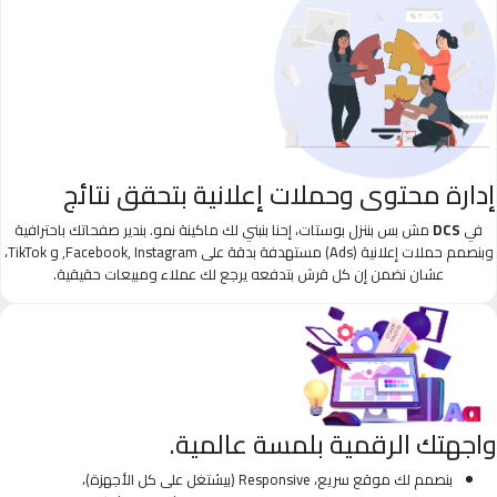
إدارة محتوى وحملات إعلانية بتحقق نتائج
في
DCS
مش بس بننزل بوستات، إحنا بنبني لك ماكينة نمو. بندير صفحاتك باحترافية
وبنصمم حملات إعلانية (Ads) مستهدفة بدقة على Facebook, Instagram, و TikTok،
عشان نضمن إن كل قرش بتدفعه يرجع لك عملاء ومبيعات حقيقية.
واجهتك الرقمية بلمسة عالمية.
بنصمم لك موقع سريع، Responsive (بيشتغل على كل الأجهزة)،