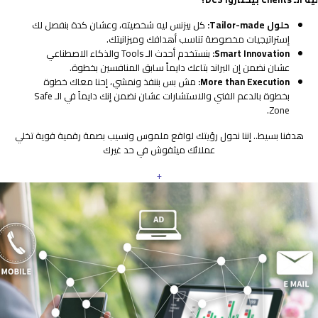
حلول Tailor-made:
كل بيزنس ليه شخصيته، وعشان كدة بنفصل لك
إستراتيجيات مخصوصة تناسب أهدافك وميزانيتك.
Smart Innovation:
بنستخدم أحدث الـ Tools والذكاء الاصطناعي
عشان نضمن إن البراند بتاعك دايماً سابق المنافسين بخطوة.
More than Execution:
مش بس بننفذ ونمشي، إحنا معاك خطوة
بخطوة بالدعم الفني والاستشارات عشان نضمن إنك دايماً في الـ Safe
Zone.
هدفنا بسيط.. إننا نحول رؤيتك لواقع ملموس ونسيب بصمة رقمية قوية تخلي
عملائك ميثقوش في حد غيرك
+