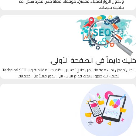
وبيحول الزوار لعملاء فعليين. موقعك معانا مش مجرد شكل، ده
ماكينة مبيعات.
خليك دايماً في الصفحة الأولى.
بنخلي جوجل يحب موقعك! من خلال تحسين الكلمات المفتاحية والـ Technical SEO،
بنضمن لك ظهور براندك قدام الناس اللي بتدور فعلاً على خدماتك.