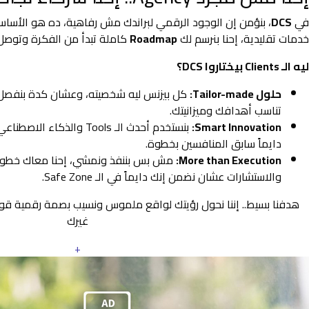
في
DCS
، بنؤمن إن الوجود الرقمي لبراندك مش رفاهية، ده هو الأس
خدمات تقليدية، إحنا بنرسم لك
Roadmap
كاملة تبدأ من الفكرة وتوصل 
ليه الـ Clients بيختاروا DCS؟
حلول Tailor-made:
كل بيزنس ليه شخصيته، وعشان كدة بنفصل
تناسب أهدافك وميزانيتك.
Smart Innovation:
بنستخدم أحدث الـ Tools والذ
دايماً سابق المنافسين بخطوة.
More than Execution:
مش بس بننفذ ونمشي، إحنا معاك خطوة 
والاستشارات عشان نضمن إنك دايماً في الـ Safe Zone.
هدفنا بسيط.. إننا نحول رؤيتك لواقع ملموس ونسيب بصمة رقمية ق
غيرك
+