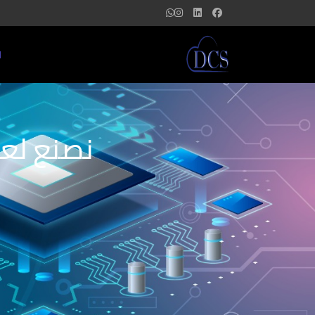
ا
نصنع لعل