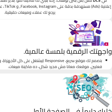
في
DCS
مش بس بننزل بوستات، إحنا بنبني لك ماكينة نمو. بندير صف
إعلانية
يرجع لك عملاء ومبيعات حقيقية.
واجهتك الرقمية بلمسة عالمية.
بنصمم لك موقع سريع، Responsive (بيشتغل على كل
فعليين. موقعك معانا مش مجرد شكل، ده ماكينة مبيعات.
خليك دايماً في الصفحة الأولى.