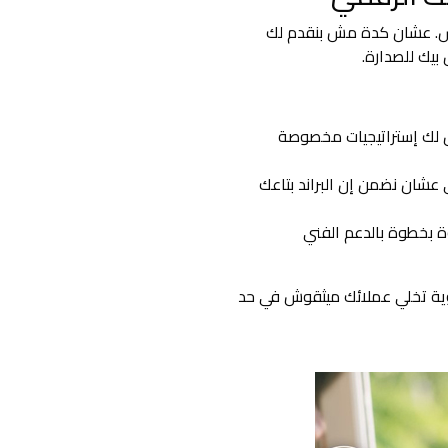
اس. عشان كدة مش بنقدم لك
بيك للصدارة.
 لك إستراتيجيات مخصوصة
كاء الاصطناعي عشان نضمن إن البراند بتاعك
بخطوة بالدعم الفني
وية تخلي عملائك ميثقوش في حد