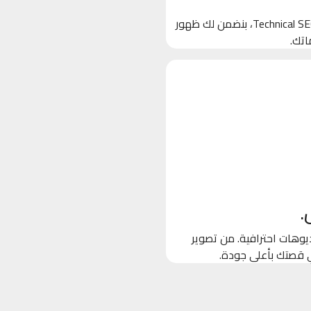
بنخلي جوجل يحب موقعك! من خلال تحسين الكلمات المفتاحية والـ Technical SEO، بنضمن لك ظهور
اتك.
.
وهات احترافية. من تصوير
ي قصتك بأعلى جودة.