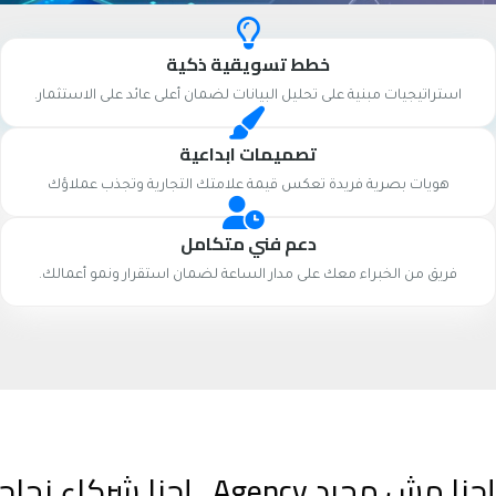
خطط تسويقية ذكية
استراتيجيات مبنية على تحليل البيانات لضمان أعلى عائد على الاستثمار.
تصميمات ابداعية
هويات بصرية فريدة تعكس قيمة علامتك التجارية وتجذب عملاؤك
دعم فني متكامل
فريق من الخبراء معك على مدار الساعة لضمان استقرار ونمو أعمالك.
إحنا مش مجرد Agency.. إحنا شركاء نجاحك الرقمي