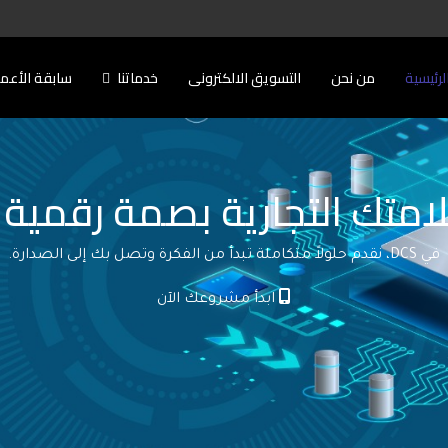
لرئيسية
من نحن
التسويق الالكترونى
خدماتنا
سابقة الأعم
امتك التجارية بصمة رقمية ل
في DCS، نقدم حلولاً متكاملة تبدأ من الفكرة وتصل بك إلى الصدارة.
ابدأ مشروعك الآن