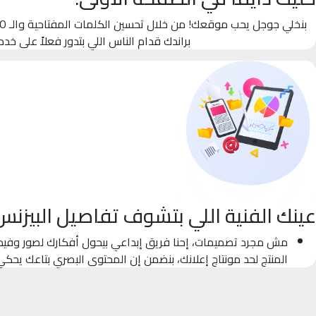
براندك قدام الناس اللي بتدور فعلاً على خدم
عينك الفنية اللي بتشوف تفاصيل البيزنس
مش مجرد تصميمات، إحنا فريق إبداعي بيحول أفكارك لصور وفيدي
المنتج لحد مونتاج إعلانك، بنضمن إن المحتوى البصري بتاعك يحك