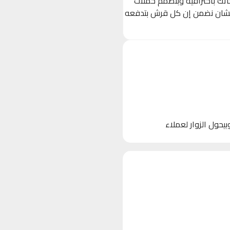
حاتك باحترافية وبنصمم حملات
 (Ads) مستهدفة بدقة على Facebook, Instagram, و TikTok، عشان نضمن إن كل قرش بتدفعه
 الأجهزة)، وبيحول الزوار لعملاء