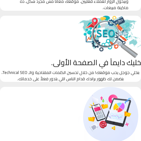
وبيحول الزوار لعملاء فعليين. موقعك معانا مش مجرد شكل، ده
ماكينة مبيعات.
خليك دايماً في الصفحة الأولى.
بنخلي جوجل يحب موقعك! من خلال تحسين الكلمات المفتاحية والـ Technical SEO،
بنضمن لك ظهور براندك قدام الناس اللي بتدور فعلاً على خدماتك.