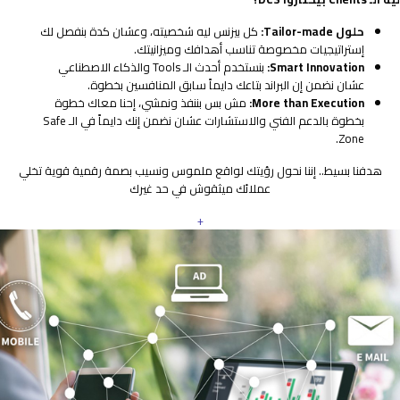
حلول Tailor-made:
كل بيزنس ليه شخصيته، وعشان كدة بنفصل لك
إستراتيجيات مخصوصة تناسب أهدافك وميزانيتك.
Smart Innovation:
بنستخدم أحدث الـ Tools والذكاء الاصطناعي
عشان نضمن إن البراند بتاعك دايماً سابق المنافسين بخطوة.
More than Execution:
مش بس بننفذ ونمشي، إحنا معاك خطوة
بخطوة بالدعم الفني والاستشارات عشان نضمن إنك دايماً في الـ Safe
Zone.
هدفنا بسيط.. إننا نحول رؤيتك لواقع ملموس ونسيب بصمة رقمية قوية تخلي
عملائك ميثقوش في حد غيرك
+