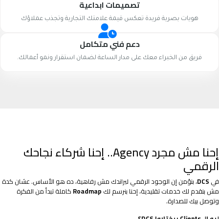
تصميمات ابداعية
هويات بصرية فريدة تعكس قيمة علامتك التجارية وتجذب عملاؤك
دعم فني متكامل
فريق من الخبراء معك على مدار الساعة لضمان استقرار ونمو أعمالك.
إحنا مش مجرد Agency.. إحنا شركاء نجاحك
الرقمي
في
DCS
، بنؤمن إن الوجود الرقمي لبراندك مش رفاهية، ده هو الأساس. عشان كدة
مش بنقدم لك خدمات تقليدية، إحنا بنرسم لك
Roadmap
كاملة تبدأ من الفكرة
وتوصل بيك للصدارة.
ليه الـ Clients بيختاروا DCS؟