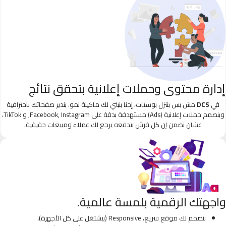
إدارة محتوى وحملات إعلانية بتحقق نتائج
في
DCS
مش بس بننزل بوستات، إحنا بنبني لك ماكينة نمو. بندير صفحاتك باحترافية
وبنصمم حملات إعلانية (Ads) مستهدفة بدقة على Facebook, Instagram, و TikTok،
عشان نضمن إن كل قرش بتدفعه يرجع لك عملاء ومبيعات حقيقية.
واجهتك الرقمية بلمسة عالمية.
بنصمم لك موقع سريع، Responsive (بيشتغل على كل الأجهزة)،