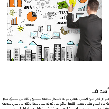
أهدافنا
هو ان نصل مع العميل بأفضل جوده باسعار مناسبة للجميع وذلك لأن عملاؤنا هم
شركاء النجاح فنحن نسعى للتميز الدائم لكل شريك عمل معنا وذلك من خلال معرفة
متطلبات العميل وعمل الدراسة المطلوبه لتنفيذ المتطلبات مع تحليل السوق