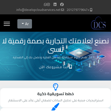
info@developcloudservices.net
+201279779647
Select your language
Ar
نصنع لعلامتك التجارية بصمة رقمية لا
تُنسى
في DCS، نقدم حلولاً متكاملة تبدأ من الفكرة وتصل بك إلى الصدارة.
ابدأ مشروعك الآن
خطط تسويقية ذكية
استراتيجيات مبنية على تحليل البيانات لضمان أعلى عائد على الاستثمار.