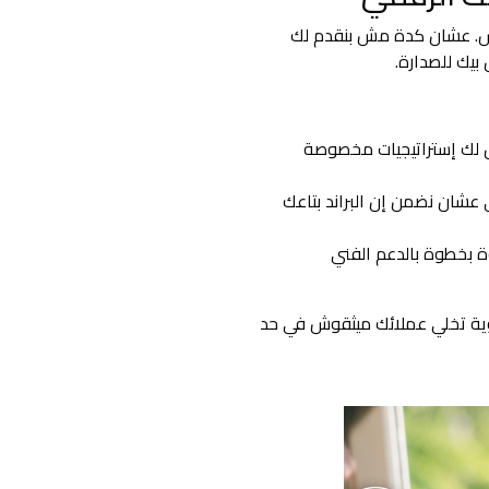
اس. عشان كدة مش بنقدم لك
بيك للصدارة.
 لك إستراتيجيات مخصوصة
كاء الاصطناعي عشان نضمن إن البراند بتاعك
بخطوة بالدعم الفني
وية تخلي عملائك ميثقوش في حد