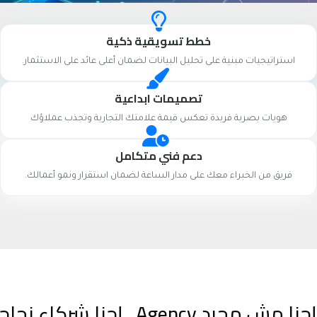
خطط تسويقية ذكية
استراتيجيات مبنية على تحليل البيانات لضمان أعلى عائد على الاستثمار.
تصميمات ابداعية
هويات بصرية فريدة تعكس قيمة علامتك التجارية وتجذب عملاؤك
دعم فني متكامل
فريق من الخبراء معك على مدار الساعة لضمان استقرار ونمو أعمالك.
إحنا مش مجرد Agency.. إحنا شركاء نجاحك الرقمي