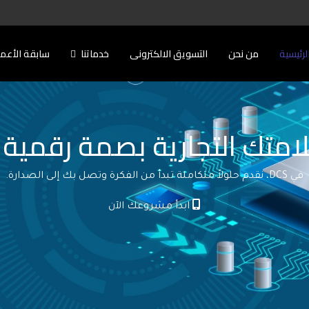
لرئيسية
من نحن
التسويق الالكترونى
خدماتنا
سابقة الأعم
امتك التجارية بصمة رقمية ل
في DCS، نقدم حلولاً متكاملة تبدأ من الفكرة وتصل بك إلى الصدارة.
ابدأ مشروعك الآن