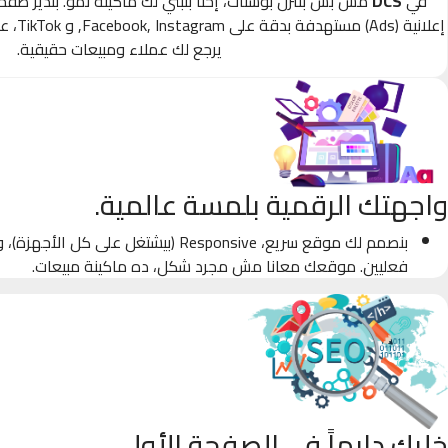
في
DCS
مش بس بننزل بوستات، إحنا بنبني لك ماكينة نمو. بندير صف
إعلانية
يرجع لك عملاء ومبيعات حقيقية.
واجهتك الرقمية بلمسة عالمية.
بنصمم لك موقع سريع، Responsive (بيشتغل على كل
فعليين. موقعك معانا مش مجرد شكل، ده ماكينة مبيعات.
خليك دايماً في الصفحة الأولى.