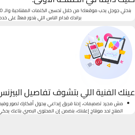
براندك قدام الناس اللي بتدور فعلاً على خدم
عينك الفنية اللي بتشوف تفاصيل البيزنس
مش مجرد تصميمات، إحنا فريق إبداعي بيحول أفكارك لصور وفيدي
المنتج لحد مونتاج إعلانك، بنضمن إن المحتوى البصري بتاعك يحك