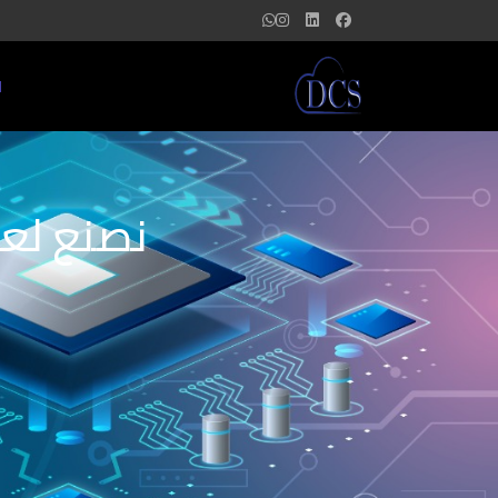
ا
نصنع لعل