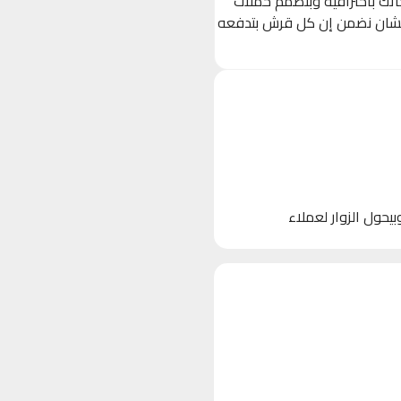
حاتك باحترافية وبنصمم حملات
 (Ads) مستهدفة بدقة على Facebook, Instagram, و TikTok، عشان نضمن إن كل قرش بتدفعه
 الأجهزة)، وبيحول الزوار لعملاء