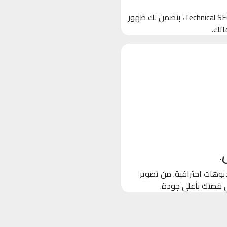
بنخلي جوجل يحب موقعك! من خلال تحسين الكلمات المفتاحية والـ Technical SEO، بنضمن لك ظهور
اتك.
.
وهات احترافية. من تصوير
ي قصتك بأعلى جودة.