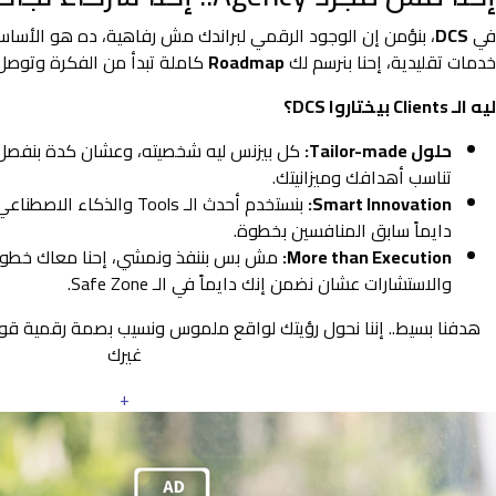
في
DCS
، بنؤمن إن الوجود الرقمي لبراندك مش رفاهية، ده هو الأس
خدمات تقليدية، إحنا بنرسم لك
Roadmap
كاملة تبدأ من الفكرة وتوصل 
ليه الـ Clients بيختاروا DCS؟
حلول Tailor-made:
كل بيزنس ليه شخصيته، وعشان كدة بنفصل
تناسب أهدافك وميزانيتك.
Smart Innovation:
بنستخدم أحدث الـ Tools والذ
دايماً سابق المنافسين بخطوة.
More than Execution:
مش بس بننفذ ونمشي، إحنا معاك خطوة 
والاستشارات عشان نضمن إنك دايماً في الـ Safe Zone.
هدفنا بسيط.. إننا نحول رؤيتك لواقع ملموس ونسيب بصمة رقمية ق
غيرك
+