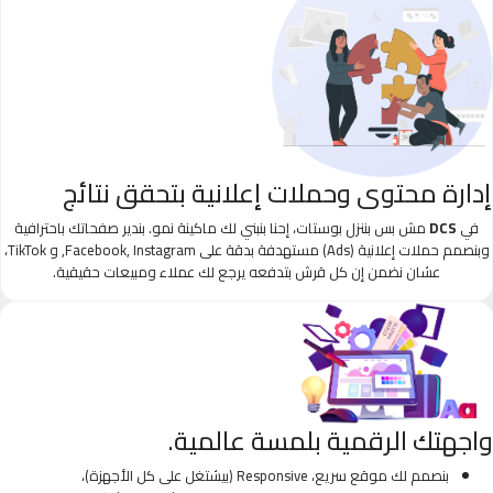
إدارة محتوى وحملات إعلانية بتحقق نتائج
في
DCS
مش بس بننزل بوستات، إحنا بنبني لك ماكينة نمو. بندير صفحاتك باحترافية
وبنصمم حملات إعلانية (Ads) مستهدفة بدقة على Facebook, Instagram, و TikTok،
عشان نضمن إن كل قرش بتدفعه يرجع لك عملاء ومبيعات حقيقية.
واجهتك الرقمية بلمسة عالمية.
بنصمم لك موقع سريع، Responsive (بيشتغل على كل الأجهزة)،