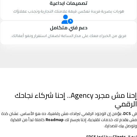
تصميمات ابداعية
هويات بصرية فريدة تعكس قيمة علامتك التجارية وتجذب عملاؤك
دعم فني متكامل
فريق من الخبراء معك على مدار الساعة لضمان استقرار ونمو أعمالك.
إحنا مش مجرد Agency.. إحنا شركاء نجاحك
الرقمي
في
DCS
، بنؤمن إن الوجود الرقمي لبراندك مش رفاهية، ده هو الأساس. عشان كدة
مش بنقدم لك خدمات تقليدية، إحنا بنرسم لك
Roadmap
كاملة تبدأ من الفكرة
وتوصل بيك للصدارة.
ليه الـ Clients بيختاروا DCS؟