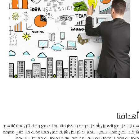
أهدافنا
هو ان نصل مع العميل بأفضل جوده باسعار مناسبة للجميع وذلك لأن عملاؤنا هم
شركاء النجاح فنحن نسعى للتميز الدائم لكل شريك عمل معنا وذلك من خلال معرفة
متطلبات العميل وعمل الدراسة المطلوبه لتنفيذ المتطلبات مع تحليل السوق