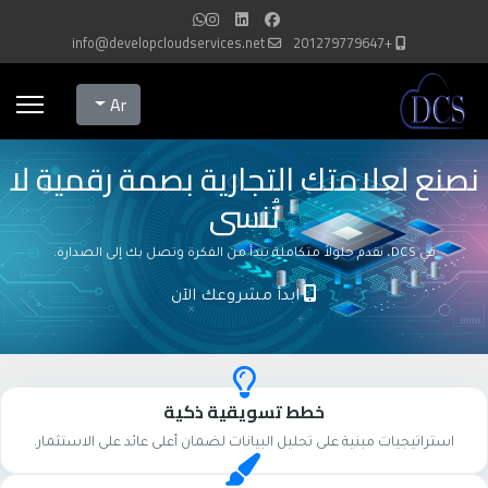
info@developcloudservices.net
+201279779647
Select your language
Ar
نصنع لعلامتك التجارية بصمة رقمية لا
تُنسى
في DCS، نقدم حلولاً متكاملة تبدأ من الفكرة وتصل بك إلى الصدارة.
ابدأ مشروعك الآن
خطط تسويقية ذكية
استراتيجيات مبنية على تحليل البيانات لضمان أعلى عائد على الاستثمار.