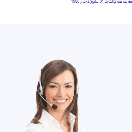
سرقة بنك والخبرة
01 كانون2/يناير 1980