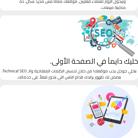
وبيحول الزوار لعملاء فعليين. موقعك معانا مش مجرد شكل، ده
ماكينة مبيعات.
خليك دايماً في الصفحة الأولى.
بنخلي جوجل يحب موقعك! من خلال تحسين الكلمات المفتاحية والـ Technical SEO،
بنضمن لك ظهور براندك قدام الناس اللي بتدور فعلاً على خدماتك.