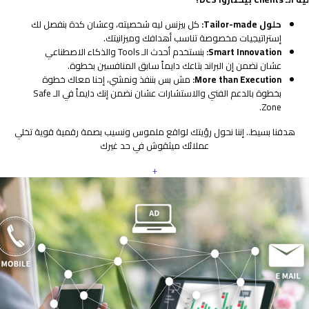
حلول Tailor-made:
كل بيزنس ليه شخصيته، وعشان كدة بنفصل لك
إستراتيجيات مخصوصة تناسب أهدافك وميزانيتك.
Smart Innovation:
بنستخدم أحدث الـ Tools والذكاء الاصطناعي
عشان نضمن إن البراند بتاعك دايماً سابق المنافسين بخطوة.
More than Execution:
مش بس بننفذ ونمشي، إحنا معاك خطوة
بخطوة بالدعم الفني والاستشارات عشان نضمن إنك دايماً في الـ Safe
Zone.
هدفنا بسيط.. إننا نحول رؤيتك لواقع ملموس ونسيب بصمة رقمية قوية تخلي
عملائك ميثقوش في حد غيرك
+