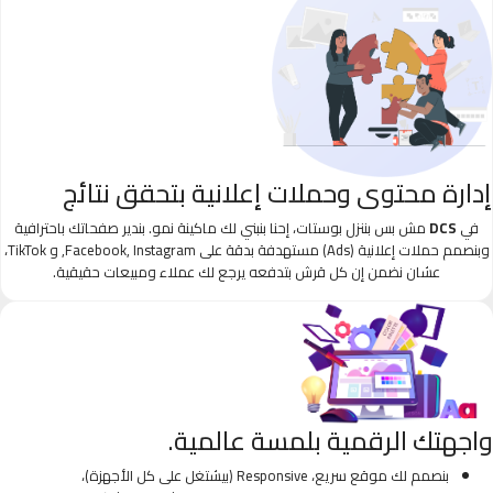
إدارة محتوى وحملات إعلانية بتحقق نتائج
في
DCS
مش بس بننزل بوستات، إحنا بنبني لك ماكينة نمو. بندير صفحاتك باحترافية
وبنصمم حملات إعلانية (Ads) مستهدفة بدقة على Facebook, Instagram, و TikTok،
عشان نضمن إن كل قرش بتدفعه يرجع لك عملاء ومبيعات حقيقية.
واجهتك الرقمية بلمسة عالمية.
بنصمم لك موقع سريع، Responsive (بيشتغل على كل الأجهزة)،