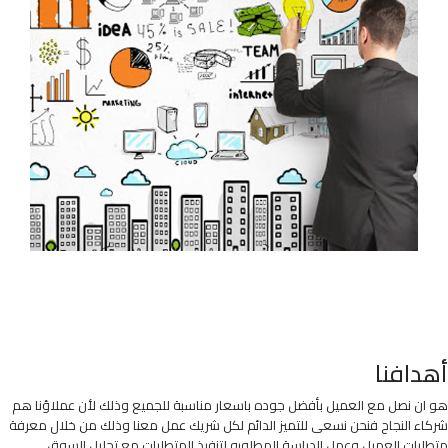
أهدافنا
هو ان نصل مع العميل بأفضل جوده باسعار مناسبة للجميع وذلك لأن عملاؤنا هم
شركاء النجاح فنحن نسعى للتميز الدائم لكل شريك عمل معنا وذلك من خلال معرفة
متطلبات العميل وعمل الدراسة المطلوبه لتنفيذ المتطلبات مع تحليل السوق