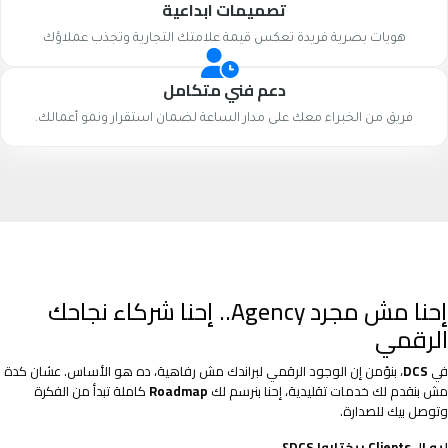
تصميمات ابداعية
هويات بصرية فريدة تعكس قيمة علامتك التجارية وتجذب عملاؤك
دعم فني متكامل
فريق من الخبراء معك على مدار الساعة لضمان استقرار ونمو أعمالك.
إحنا مش مجرد Agency.. إحنا شركاء نجاحك
الرقمي
في
DCS
، بنؤمن إن الوجود الرقمي لبراندك مش رفاهية، ده هو الأساس. عشان كدة
مش بنقدم لك خدمات تقليدية، إحنا بنرسم لك
Roadmap
كاملة تبدأ من الفكرة
وتوصل بيك للصدارة.
ليه الـ Clients بيختاروا DCS؟