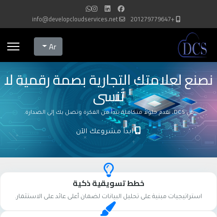
info@developcloudservices.net
+201279779647
Select your language
Ar
نصنع لعلامتك التجارية بصمة رقمية لا
تُنسى
في DCS، نقدم حلولاً متكاملة تبدأ من الفكرة وتصل بك إلى الصدارة.
ابدأ مشروعك الآن
خطط تسويقية ذكية
استراتيجيات مبنية على تحليل البيانات لضمان أعلى عائد على الاستثمار.