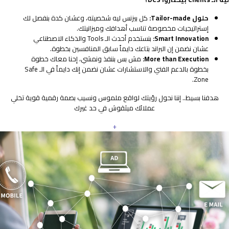
حلول Tailor-made:
كل بيزنس ليه شخصيته، وعشان كدة بنفصل لك
إستراتيجيات مخصوصة تناسب أهدافك وميزانيتك.
Smart Innovation:
بنستخدم أحدث الـ Tools والذكاء الاصطناعي
عشان نضمن إن البراند بتاعك دايماً سابق المنافسين بخطوة.
More than Execution:
مش بس بننفذ ونمشي، إحنا معاك خطوة
بخطوة بالدعم الفني والاستشارات عشان نضمن إنك دايماً في الـ Safe
Zone.
هدفنا بسيط.. إننا نحول رؤيتك لواقع ملموس ونسيب بصمة رقمية قوية تخلي
عملائك ميثقوش في حد غيرك
+