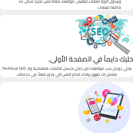
وبيحول الزوار لعملاء فعليين. موقعك معانا مش مجرد شكل، ده
ماكينة مبيعات.
خليك دايماً في الصفحة الأولى.
بنخلي جوجل يحب موقعك! من خلال تحسين الكلمات المفتاحية والـ Technical SEO،
بنضمن لك ظهور براندك قدام الناس اللي بتدور فعلاً على خدماتك.