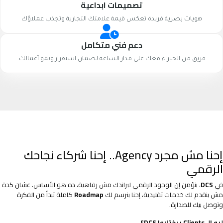
تصميمات ابداعية
هويات بصرية فريدة تعكس قيمة علامتك التجارية وتجذب عملاؤك
دعم فني متكامل
فريق من الخبراء معك على مدار الساعة لضمان استقرار ونمو أعمالك.
إحنا مش مجرد Agency.. إحنا شركاء نجاحك
الرقمي
في
DCS
، بنؤمن إن الوجود الرقمي لبراندك مش رفاهية، ده هو الأساس. عشان كدة
مش بنقدم لك خدمات تقليدية، إحنا بنرسم لك
Roadmap
كاملة تبدأ من الفكرة
وتوصل بيك للصدارة.
ليه الـ Clients بيختاروا DCS؟