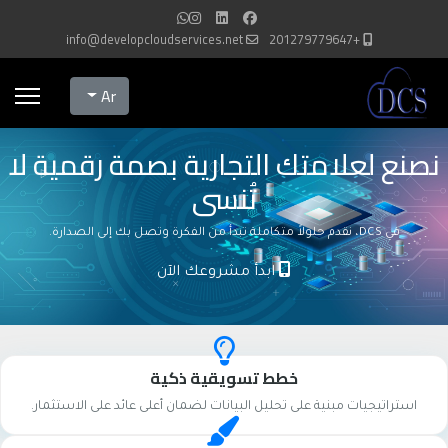
info@developcloudservices.net
+201279779647
Select your language
Ar
نصنع لعلامتك التجارية بصمة رقمية لا
تُنسى
في DCS، نقدم حلولاً متكاملة تبدأ من الفكرة وتصل بك إلى الصدارة.
ابدأ مشروعك الآن
خطط تسويقية ذكية
استراتيجيات مبنية على تحليل البيانات لضمان أعلى عائد على الاستثمار.