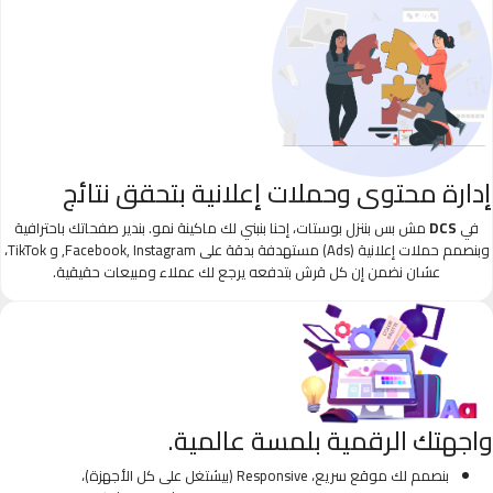
إدارة محتوى وحملات إعلانية بتحقق نتائج
في
DCS
مش بس بننزل بوستات، إحنا بنبني لك ماكينة نمو. بندير صفحاتك باحترافية
وبنصمم حملات إعلانية (Ads) مستهدفة بدقة على Facebook, Instagram, و TikTok،
عشان نضمن إن كل قرش بتدفعه يرجع لك عملاء ومبيعات حقيقية.
واجهتك الرقمية بلمسة عالمية.
بنصمم لك موقع سريع، Responsive (بيشتغل على كل الأجهزة)،