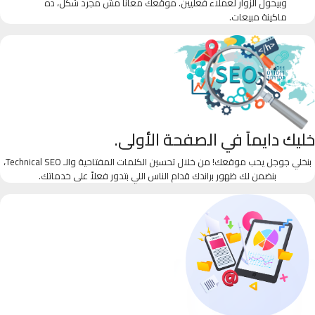
وبيحول الزوار لعملاء فعليين. موقعك معانا مش مجرد شكل، ده
ماكينة مبيعات.
خليك دايماً في الصفحة الأولى.
بنخلي جوجل يحب موقعك! من خلال تحسين الكلمات المفتاحية والـ Technical SEO،
بنضمن لك ظهور براندك قدام الناس اللي بتدور فعلاً على خدماتك.