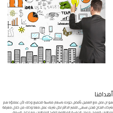
أهدافنا
هو ان نصل مع العميل بأفضل جوده باسعار مناسبة للجميع وذلك لأن عملاؤنا هم
شركاء النجاح فنحن نسعى للتميز الدائم لكل شريك عمل معنا وذلك من خلال معرفة
متطلبات العميل وعمل الدراسة المطلوبه لتنفيذ المتطلبات مع تحليل السوق