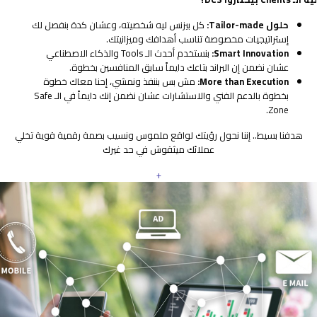
حلول Tailor-made:
كل بيزنس ليه شخصيته، وعشان كدة بنفصل لك
إستراتيجيات مخصوصة تناسب أهدافك وميزانيتك.
Smart Innovation:
بنستخدم أحدث الـ Tools والذكاء الاصطناعي
عشان نضمن إن البراند بتاعك دايماً سابق المنافسين بخطوة.
More than Execution:
مش بس بننفذ ونمشي، إحنا معاك خطوة
بخطوة بالدعم الفني والاستشارات عشان نضمن إنك دايماً في الـ Safe
Zone.
هدفنا بسيط.. إننا نحول رؤيتك لواقع ملموس ونسيب بصمة رقمية قوية تخلي
عملائك ميثقوش في حد غيرك
+