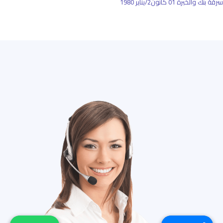
سرقة بنك والخبرة
01 كانون2/يناير 1980