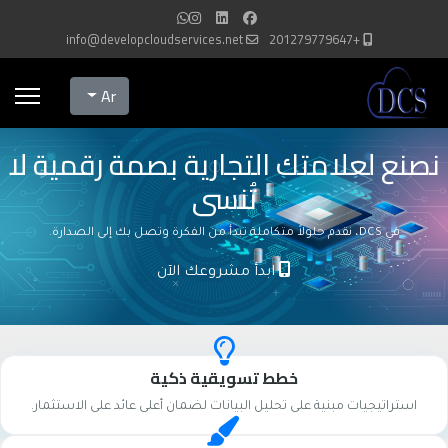
info@developcloudservices.net
+201279779647
Select your language
Ar
نصنع لعلامتك التجارية بصمة رقمية لا
تُنسى
في DCS، نقدم حلولاً متكاملة تبدأ من الفكرة وتصل بك إلى الصدارة.
ابدأ مشروعك الآن
خطط تسويقية ذكية
استراتيجيات مبنية على تحليل البيانات لضمان أعلى عائد على الاستثمار.