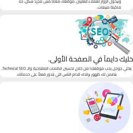
وبيحول الزوار لعملاء فعليين. موقعك معانا مش مجرد شكل، ده
ماكينة مبيعات.
خليك دايماً في الصفحة الأولى.
بنخلي جوجل يحب موقعك! من خلال تحسين الكلمات المفتاحية والـ Technical SEO،
بنضمن لك ظهور براندك قدام الناس اللي بتدور فعلاً على خدماتك.