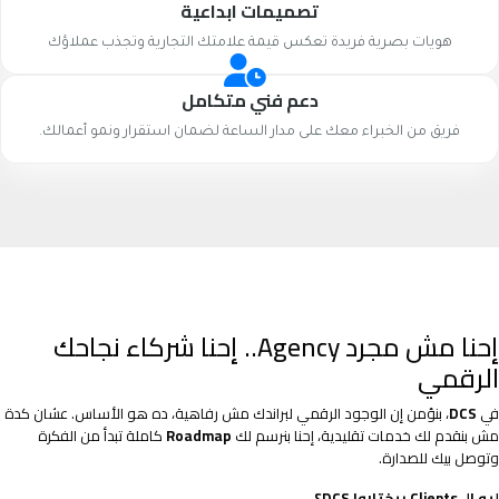
تصميمات ابداعية
هويات بصرية فريدة تعكس قيمة علامتك التجارية وتجذب عملاؤك
دعم فني متكامل
فريق من الخبراء معك على مدار الساعة لضمان استقرار ونمو أعمالك.
إحنا مش مجرد Agency.. إحنا شركاء نجاحك
الرقمي
في
DCS
، بنؤمن إن الوجود الرقمي لبراندك مش رفاهية، ده هو الأساس. عشان كدة
مش بنقدم لك خدمات تقليدية، إحنا بنرسم لك
Roadmap
كاملة تبدأ من الفكرة
وتوصل بيك للصدارة.
ليه الـ Clients بيختاروا DCS؟