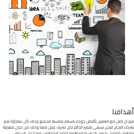
أهدافنا
هو ان نصل مع العميل بأفضل جوده باسعار مناسبة للجميع وذلك لأن عملاؤنا هم
شركاء النجاح فنحن نسعى للتميز الدائم لكل شريك عمل معنا وذلك من خلال معرفة
متطلبات العميل وعمل الدراسة المطلوبه لتنفيذ المتطلبات مع تحليل السوق