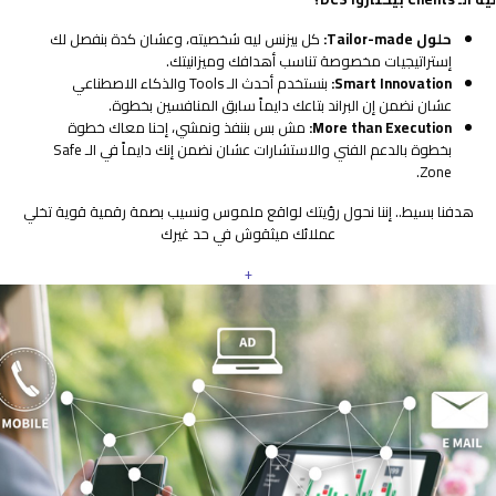
حلول Tailor-made:
كل بيزنس ليه شخصيته، وعشان كدة بنفصل لك
إستراتيجيات مخصوصة تناسب أهدافك وميزانيتك.
Smart Innovation:
بنستخدم أحدث الـ Tools والذكاء الاصطناعي
عشان نضمن إن البراند بتاعك دايماً سابق المنافسين بخطوة.
More than Execution:
مش بس بننفذ ونمشي، إحنا معاك خطوة
بخطوة بالدعم الفني والاستشارات عشان نضمن إنك دايماً في الـ Safe
Zone.
هدفنا بسيط.. إننا نحول رؤيتك لواقع ملموس ونسيب بصمة رقمية قوية تخلي
عملائك ميثقوش في حد غيرك
+