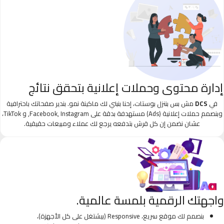
إدارة محتوى وحملات إعلانية بتحقق نتائج
في
DCS
مش بس بننزل بوستات، إحنا بنبني لك ماكينة نمو. بندير صفحاتك باحترافية
وبنصمم حملات إعلانية (Ads) مستهدفة بدقة على Facebook, Instagram, و TikTok،
عشان نضمن إن كل قرش بتدفعه يرجع لك عملاء ومبيعات حقيقية.
واجهتك الرقمية بلمسة عالمية.
بنصمم لك موقع سريع، Responsive (بيشتغل على كل الأجهزة)،