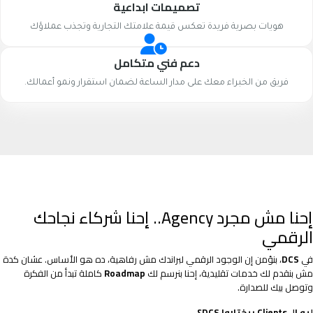
تصميمات ابداعية
هويات بصرية فريدة تعكس قيمة علامتك التجارية وتجذب عملاؤك
دعم فني متكامل
فريق من الخبراء معك على مدار الساعة لضمان استقرار ونمو أعمالك.
إحنا مش مجرد Agency.. إحنا شركاء نجاحك
الرقمي
في
DCS
، بنؤمن إن الوجود الرقمي لبراندك مش رفاهية، ده هو الأساس. عشان كدة
مش بنقدم لك خدمات تقليدية، إحنا بنرسم لك
Roadmap
كاملة تبدأ من الفكرة
وتوصل بيك للصدارة.
ليه الـ Clients بيختاروا DCS؟