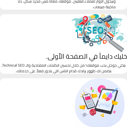
وبيحول الزوار لعملاء فعليين. موقعك معانا مش مجرد شكل، ده
ماكينة مبيعات.
خليك دايماً في الصفحة الأولى.
بنخلي جوجل يحب موقعك! من خلال تحسين الكلمات المفتاحية والـ Technical SEO،
بنضمن لك ظهور براندك قدام الناس اللي بتدور فعلاً على خدماتك.