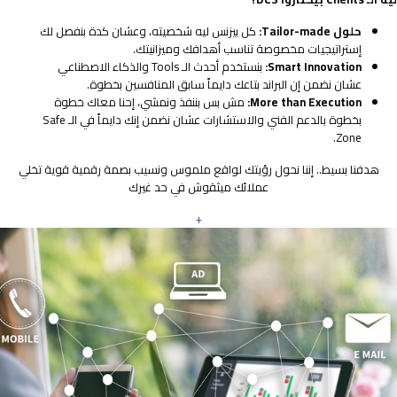
حلول Tailor-made:
كل بيزنس ليه شخصيته، وعشان كدة بنفصل لك
إستراتيجيات مخصوصة تناسب أهدافك وميزانيتك.
Smart Innovation:
بنستخدم أحدث الـ Tools والذكاء الاصطناعي
عشان نضمن إن البراند بتاعك دايماً سابق المنافسين بخطوة.
More than Execution:
مش بس بننفذ ونمشي، إحنا معاك خطوة
بخطوة بالدعم الفني والاستشارات عشان نضمن إنك دايماً في الـ Safe
Zone.
هدفنا بسيط.. إننا نحول رؤيتك لواقع ملموس ونسيب بصمة رقمية قوية تخلي
عملائك ميثقوش في حد غيرك
+