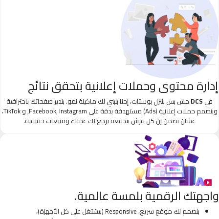
إدارة محتوى وحملات إعلانية بتحقق نتائج
في
DCS
مش بس بننزل بوستات، إحنا بنبني لك ماكينة نمو. بندير صفحاتك باحترافية
وبنصمم حملات إعلانية (Ads) مستهدفة بدقة على Facebook, Instagram, و TikTok،
عشان نضمن إن كل قرش بتدفعه يرجع لك عملاء ومبيعات حقيقية.
واجهتك الرقمية بلمسة عالمية.
بنصمم لك موقع سريع، Responsive (بيشتغل على كل الأجهزة)،