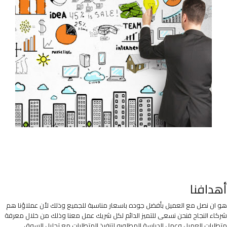
أهدافنا
هو ان نصل مع العميل بأفضل جوده باسعار مناسبة للجميع وذلك لأن عملاؤنا هم
شركاء النجاح فنحن نسعى للتميز الدائم لكل شريك عمل معنا وذلك من خلال معرفة
متطلبات العميل وعمل الدراسة المطلوبه لتنفيذ المتطلبات مع تحليل السوق