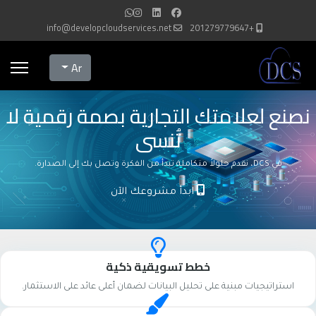
info@developcloudservices.net
+201279779647
Select your language
Ar
نصنع لعلامتك التجارية بصمة رقمية لا
تُنسى
في DCS، نقدم حلولاً متكاملة تبدأ من الفكرة وتصل بك إلى الصدارة.
ابدأ مشروعك الآن
خطط تسويقية ذكية
استراتيجيات مبنية على تحليل البيانات لضمان أعلى عائد على الاستثمار.