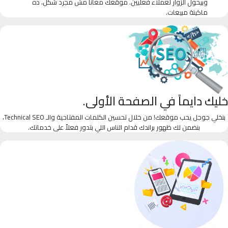
وبيحول الزوار لعملاء فعليين. موقعك معانا مش مجرد شكل، ده
ماكينة مبيعات.
خليك دايماً في الصفحة الأولى.
بنخلي جوجل يحب موقعك! من خلال تحسين الكلمات المفتاحية والـ Technical SEO،
بنضمن لك ظهور براندك قدام الناس اللي بتدور فعلاً على خدماتك.