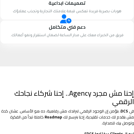
تصميمات ابداعية
هويات بصرية فريدة تعكس قيمة علامتك التجارية وتجذب عملاؤك
دعم فني متكامل
فريق من الخبراء معك على مدار الساعة لضمان استقرار ونمو أعمالك.
إحنا مش مجرد Agency.. إحنا شركاء نجاحك
الرقمي
في
DCS
، بنؤمن إن الوجود الرقمي لبراندك مش رفاهية، ده هو الأساس. عشان كدة
مش بنقدم لك خدمات تقليدية، إحنا بنرسم لك
Roadmap
كاملة تبدأ من الفكرة
وتوصل بيك للصدارة.
ليه الـ Clients بيختاروا DCS؟