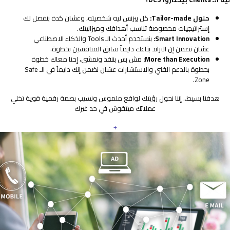
حلول Tailor-made:
كل بيزنس ليه شخصيته، وعشان كدة بنفصل لك
إستراتيجيات مخصوصة تناسب أهدافك وميزانيتك.
Smart Innovation:
بنستخدم أحدث الـ Tools والذكاء الاصطناعي
عشان نضمن إن البراند بتاعك دايماً سابق المنافسين بخطوة.
More than Execution:
مش بس بننفذ ونمشي، إحنا معاك خطوة
بخطوة بالدعم الفني والاستشارات عشان نضمن إنك دايماً في الـ Safe
Zone.
هدفنا بسيط.. إننا نحول رؤيتك لواقع ملموس ونسيب بصمة رقمية قوية تخلي
عملائك ميثقوش في حد غيرك
+