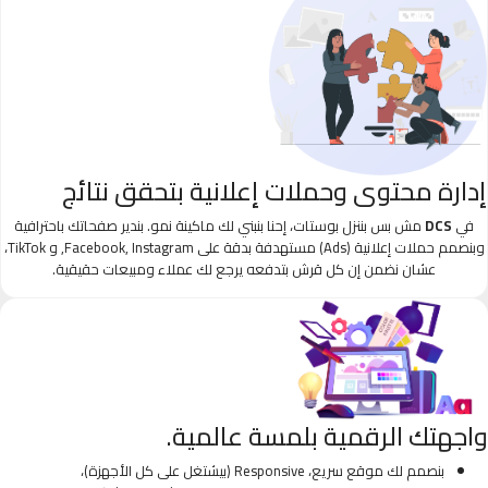
إدارة محتوى وحملات إعلانية بتحقق نتائج
في
DCS
مش بس بننزل بوستات، إحنا بنبني لك ماكينة نمو. بندير صفحاتك باحترافية
وبنصمم حملات إعلانية (Ads) مستهدفة بدقة على Facebook, Instagram, و TikTok،
عشان نضمن إن كل قرش بتدفعه يرجع لك عملاء ومبيعات حقيقية.
واجهتك الرقمية بلمسة عالمية.
بنصمم لك موقع سريع، Responsive (بيشتغل على كل الأجهزة)،