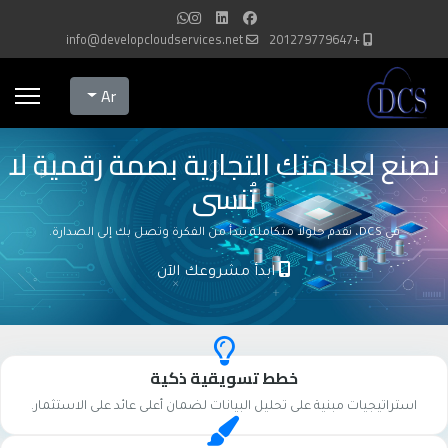
info@developcloudservices.net
+201279779647
Select your language
Ar
نصنع لعلامتك التجارية بصمة رقمية لا
تُنسى
في DCS، نقدم حلولاً متكاملة تبدأ من الفكرة وتصل بك إلى الصدارة.
ابدأ مشروعك الآن
خطط تسويقية ذكية
استراتيجيات مبنية على تحليل البيانات لضمان أعلى عائد على الاستثمار.