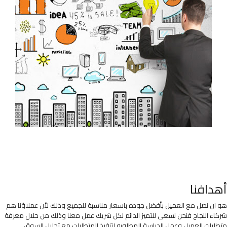
أهدافنا
هو ان نصل مع العميل بأفضل جوده باسعار مناسبة للجميع وذلك لأن عملاؤنا هم
شركاء النجاح فنحن نسعى للتميز الدائم لكل شريك عمل معنا وذلك من خلال معرفة
متطلبات العميل وعمل الدراسة المطلوبه لتنفيذ المتطلبات مع تحليل السوق