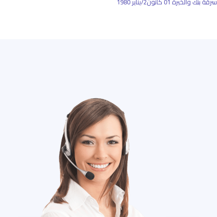
سرقة بنك والخبرة
01 كانون2/يناير 1980