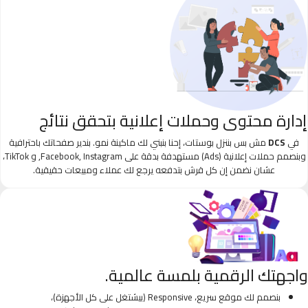
إدارة محتوى وحملات إعلانية بتحقق نتائج
في
DCS
مش بس بننزل بوستات، إحنا بنبني لك ماكينة نمو. بندير صفحاتك باحترافية
وبنصمم حملات إعلانية (Ads) مستهدفة بدقة على Facebook, Instagram, و TikTok،
عشان نضمن إن كل قرش بتدفعه يرجع لك عملاء ومبيعات حقيقية.
واجهتك الرقمية بلمسة عالمية.
بنصمم لك موقع سريع، Responsive (بيشتغل على كل الأجهزة)،