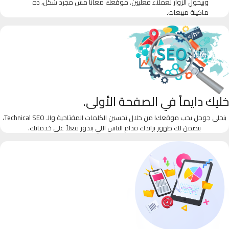
وبيحول الزوار لعملاء فعليين. موقعك معانا مش مجرد شكل، ده
ماكينة مبيعات.
خليك دايماً في الصفحة الأولى.
بنخلي جوجل يحب موقعك! من خلال تحسين الكلمات المفتاحية والـ Technical SEO،
بنضمن لك ظهور براندك قدام الناس اللي بتدور فعلاً على خدماتك.