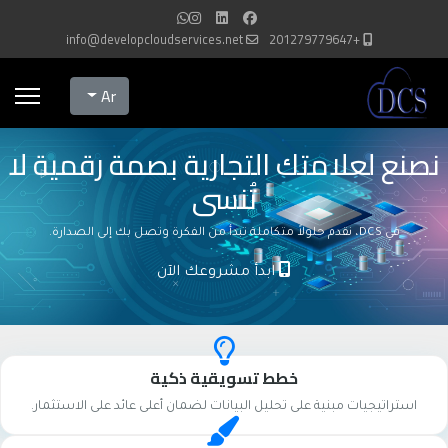
info@developcloudservices.net
+201279779647
Select your language
Ar
نصنع لعلامتك التجارية بصمة رقمية لا
تُنسى
في DCS، نقدم حلولاً متكاملة تبدأ من الفكرة وتصل بك إلى الصدارة.
ابدأ مشروعك الآن
خطط تسويقية ذكية
استراتيجيات مبنية على تحليل البيانات لضمان أعلى عائد على الاستثمار.