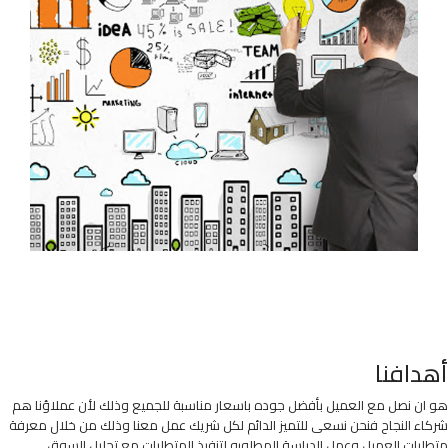
أهدافنا
هو ان نصل مع العميل بأفضل جوده باسعار مناسبة للجميع وذلك لأن عملاؤنا هم
شركاء النجاح فنحن نسعى للتميز الدائم لكل شريك عمل معنا وذلك من خلال معرفة
متطلبات العميل وعمل الدراسة المطلوبه لتنفيذ المتطلبات مع تحليل السوق