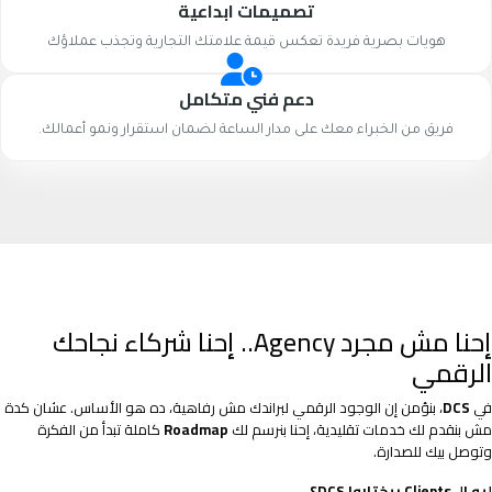
تصميمات ابداعية
هويات بصرية فريدة تعكس قيمة علامتك التجارية وتجذب عملاؤك
دعم فني متكامل
فريق من الخبراء معك على مدار الساعة لضمان استقرار ونمو أعمالك.
إحنا مش مجرد Agency.. إحنا شركاء نجاحك
الرقمي
في
DCS
، بنؤمن إن الوجود الرقمي لبراندك مش رفاهية، ده هو الأساس. عشان كدة
مش بنقدم لك خدمات تقليدية، إحنا بنرسم لك
Roadmap
كاملة تبدأ من الفكرة
وتوصل بيك للصدارة.
ليه الـ Clients بيختاروا DCS؟