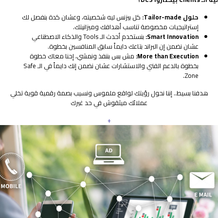
حلول Tailor-made:
كل بيزنس ليه شخصيته، وعشان كدة بنفصل لك
إستراتيجيات مخصوصة تناسب أهدافك وميزانيتك.
Smart Innovation:
بنستخدم أحدث الـ Tools والذكاء الاصطناعي
عشان نضمن إن البراند بتاعك دايماً سابق المنافسين بخطوة.
More than Execution:
مش بس بننفذ ونمشي، إحنا معاك خطوة
بخطوة بالدعم الفني والاستشارات عشان نضمن إنك دايماً في الـ Safe
Zone.
هدفنا بسيط.. إننا نحول رؤيتك لواقع ملموس ونسيب بصمة رقمية قوية تخلي
عملائك ميثقوش في حد غيرك
+