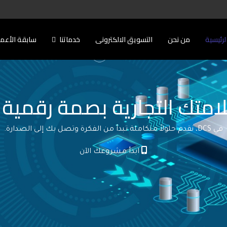
لرئيسية
من نحن
التسويق الالكترونى
خدماتنا
سابقة الأعم
امتك التجارية بصمة رقمية ل
في DCS، نقدم حلولاً متكاملة تبدأ من الفكرة وتصل بك إلى الصدارة.
ابدأ مشروعك الآن