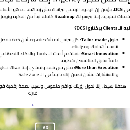
في
DCS
، بنؤمن إن الوجود الرقمي لبراندك مش رفاهية، ده هو الأس
خدمات تقليدية، إحنا بنرسم لك
Roadmap
كاملة تبدأ من الفكرة وتوصل 
ليه الـ Clients بيختاروا DCS؟
حلول Tailor-made:
كل بيزنس ليه شخصيته، وعشان كدة بنفصل
تناسب أهدافك وميزانيتك.
Smart Innovation:
بنستخدم أحدث الـ Tools والذ
دايماً سابق المنافسين بخطوة.
More than Execution:
مش بس بننفذ ونمشي، إحنا معاك خطوة 
والاستشارات عشان نضمن إنك دايماً في الـ Safe Zone.
هدفنا بسيط.. إننا نحول رؤيتك لواقع ملموس ونسيب بصمة رقمية ق
غيرك
+