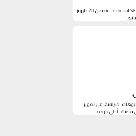
بنخلي جوجل يحب موقعك! من خلال تحسين الكلمات المفتاحية والـ Technical SEO، بنضمن لك ظهور
اتك.
.
وهات احترافية. من تصوير
ي قصتك بأعلى جودة.