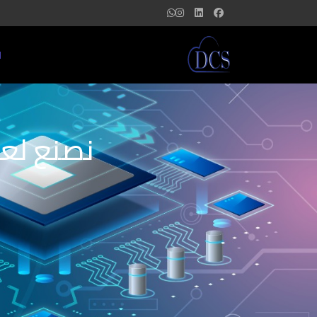
ا
نصنع لعل