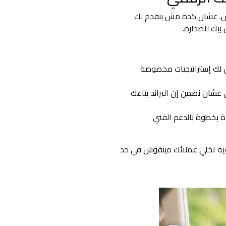
اس. عشان كدة مش بنقدم لك
بيك للصدارة.
 لك إستراتيجيات مخصوصة
كاء الاصطناعي عشان نضمن إن البراند بتاعك
بخطوة بالدعم الفني
وية تخلي عملائك ميثقوش في حد