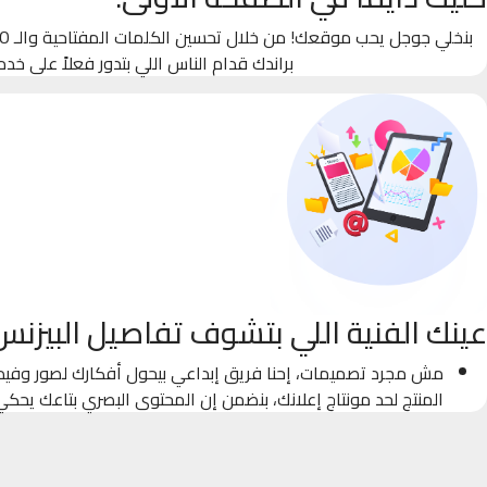
براندك قدام الناس اللي بتدور فعلاً على خدم
عينك الفنية اللي بتشوف تفاصيل البيزنس
مش مجرد تصميمات، إحنا فريق إبداعي بيحول أفكارك لصور وفيدي
المنتج لحد مونتاج إعلانك، بنضمن إن المحتوى البصري بتاعك يحك