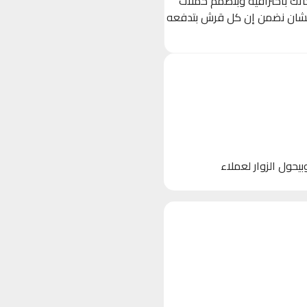
حاتك باحترافية وبنصمم حملات
 (Ads) مستهدفة بدقة على Facebook, Instagram, و TikTok، عشان نضمن إن كل قرش بتدفعه
 الأجهزة)، وبيحول الزوار لعملاء