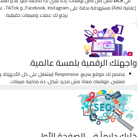
في
DCS
مش بس بننزل بوستات، إحنا بنبني لك ماكينة نمو. بندير صف
إعلانية
يرجع لك عملاء ومبيعات حقيقية.
واجهتك الرقمية بلمسة عالمية.
بنصمم لك موقع سريع، Responsive (بيشتغل على كل
فعليين. موقعك معانا مش مجرد شكل، ده ماكينة مبيعات.
خليك دايماً في الصفحة الأولى.