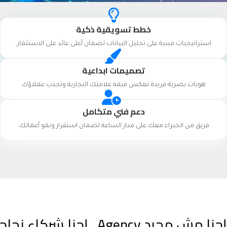
خطط تسويقية ذكية
استراتيجيات مبنية على تحليل البيانات لضمان أعلى عائد على الاستثمار.
تصميمات ابداعية
هويات بصرية فريدة تعكس قيمة علامتك التجارية وتجذب عملاؤك
دعم فني متكامل
فريق من الخبراء معك على مدار الساعة لضمان استقرار ونمو أعمالك.
إحنا مش مجرد Agency.. إحنا شركاء نجاحك الرقمي