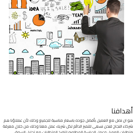
أهدافنا
هو ان نصل مع العميل بأفضل جوده باسعار مناسبة للجميع وذلك لأن عملاؤنا هم
شركاء النجاح فنحن نسعى للتميز الدائم لكل شريك عمل معنا وذلك من خلال معرفة
متطلبات العميل وعمل الدراسة المطلوبه لتنفيذ المتطلبات مع تحليل السوق