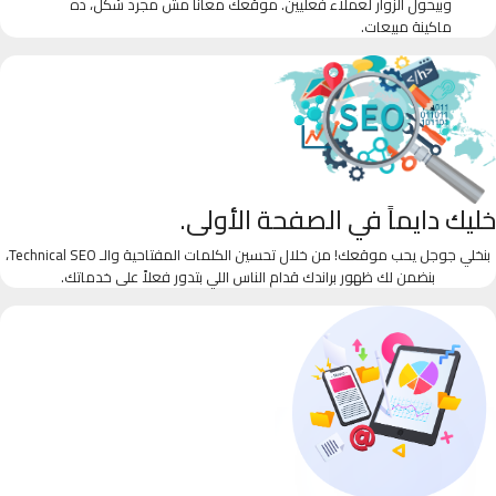
وبيحول الزوار لعملاء فعليين. موقعك معانا مش مجرد شكل، ده
ماكينة مبيعات.
خليك دايماً في الصفحة الأولى.
بنخلي جوجل يحب موقعك! من خلال تحسين الكلمات المفتاحية والـ Technical SEO،
بنضمن لك ظهور براندك قدام الناس اللي بتدور فعلاً على خدماتك.