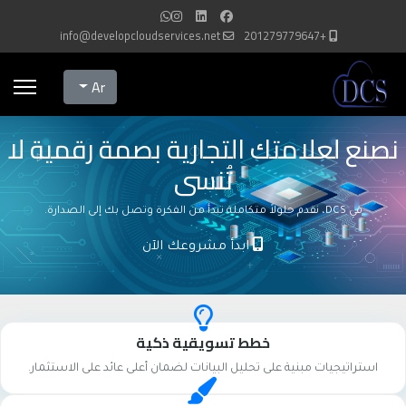
info@developcloudservices.net
+201279779647
Select your language
Ar
نصنع لعلامتك التجارية بصمة رقمية لا
تُنسى
في DCS، نقدم حلولاً متكاملة تبدأ من الفكرة وتصل بك إلى الصدارة.
ابدأ مشروعك الآن
خطط تسويقية ذكية
استراتيجيات مبنية على تحليل البيانات لضمان أعلى عائد على الاستثمار.