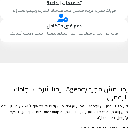
تصميمات ابداعية
هويات بصرية فريدة تعكس قيمة علامتك التجارية وتجذب عملاؤك
دعم فني متكامل
فريق من الخبراء معك على مدار الساعة لضمان استقرار ونمو أعمالك.
إحنا مش مجرد Agency.. إحنا شركاء نجاحك
الرقمي
في
DCS
، بنؤمن إن الوجود الرقمي لبراندك مش رفاهية، ده هو الأساس. عشان كدة
مش بنقدم لك خدمات تقليدية، إحنا بنرسم لك
Roadmap
كاملة تبدأ من الفكرة
وتوصل بيك للصدارة.
ليه الـ Clients بيختاروا DCS؟