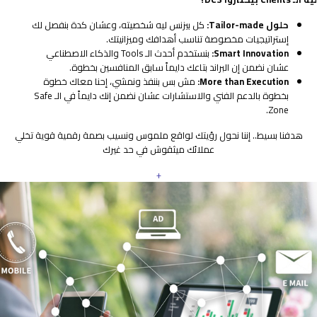
حلول Tailor-made:
كل بيزنس ليه شخصيته، وعشان كدة بنفصل لك
إستراتيجيات مخصوصة تناسب أهدافك وميزانيتك.
Smart Innovation:
بنستخدم أحدث الـ Tools والذكاء الاصطناعي
عشان نضمن إن البراند بتاعك دايماً سابق المنافسين بخطوة.
More than Execution:
مش بس بننفذ ونمشي، إحنا معاك خطوة
بخطوة بالدعم الفني والاستشارات عشان نضمن إنك دايماً في الـ Safe
Zone.
هدفنا بسيط.. إننا نحول رؤيتك لواقع ملموس ونسيب بصمة رقمية قوية تخلي
عملائك ميثقوش في حد غيرك
+